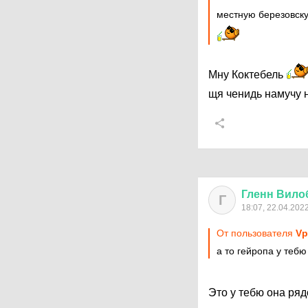
местную березовску
Мну Коктебель
щя ченидь намучу 
Гленн
Вило
Г
18:07, 22.04.202
От пользователя
Vр
а то гейропа у теб
Это у тебю она ря