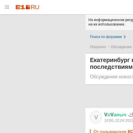
На информационном ресур
на их использование.
Поиск по форумам
Общение
Обсуждение 
Екатеринбург
последствиям
Обсуждение новос
V
о
V
аныч
V
18:06, 22.04.202
От пользователя
ВО