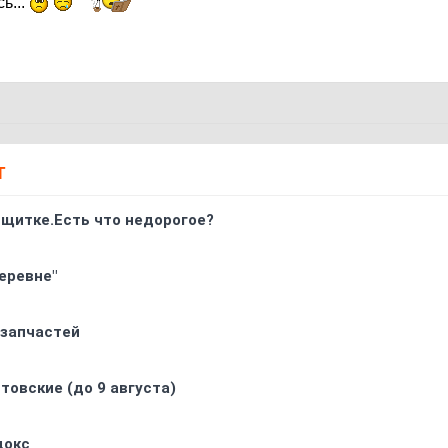
ь...
Т
 щитке.Есть что недорогое?
еревне"
 запчастей
товские (до 9 августа)
докс