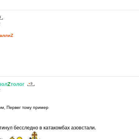
2
аллиZ
пол
Z
толог
2
й
ом, Первег тому пример
гинул бесследно в катакомбах азовстали.