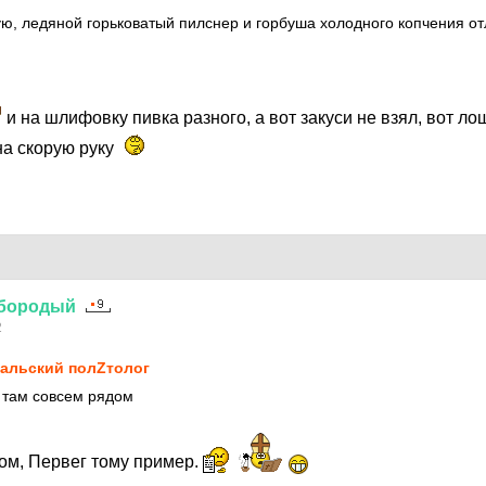
ю, ледяной горьковатый пилснер и горбуша холодного копчения о
и на шлифовку пивка разного, а вот закуси не взял, вот л
на скорую руку
бородый
2
альский полZтолог
ю там совсем рядом
дом, Первег тому пример.