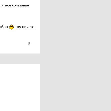
тличное сочетание
ошбан
ну ничего,
0