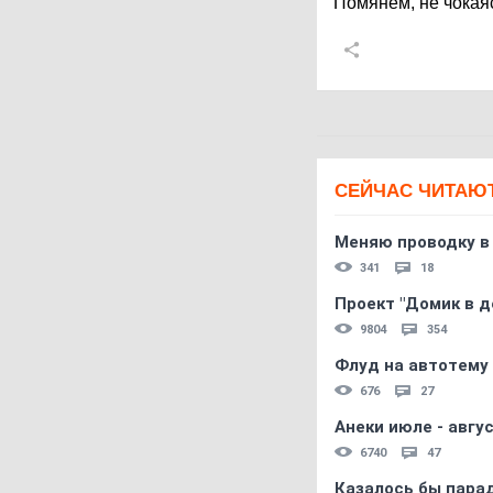
Помянем, не чокаяс
СЕЙЧАС ЧИТАЮ
Меняю проводку в
341
18
Проект "Домик в д
9804
354
Флуд на автотему
676
27
Анеки июле - авгус
6740
47
Казалось бы пара