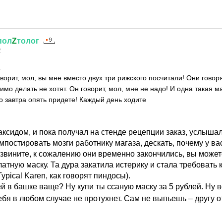
пол
Z
толог
2
.
ворит, мол, вы мне вместо двух три рижского посчитали! Они говоря
имо делать не хотят. Он говорит, мол, мне не надо! И одна такая м
о завтра опять придете! Каждый день ходите
ксидом, и пока получал на стенде рецепции заказ, услышал
мпостировать мозги работнику магаза, дескать, почему у ва
 извините, к сожалению они временно закончились, вы може
латную маску. Та дура закатила истерику и стала требовать 
ypical Karen, как говорят пиндосы).
ей в башке ваще? Ну купи ты ссаную маску за 5 рублей. Ну 
тебя в любом случае не протухнет. Сам не выпьешь – другу 