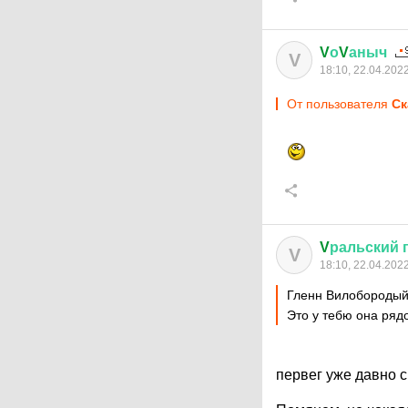
V
о
V
аныч
V
18:10, 22.04.202
От пользователя
Ск
V
ральский
V
18:10, 22.04.202
Гленн Вилобороды
Это у тебю она ряд
первег уже давно с