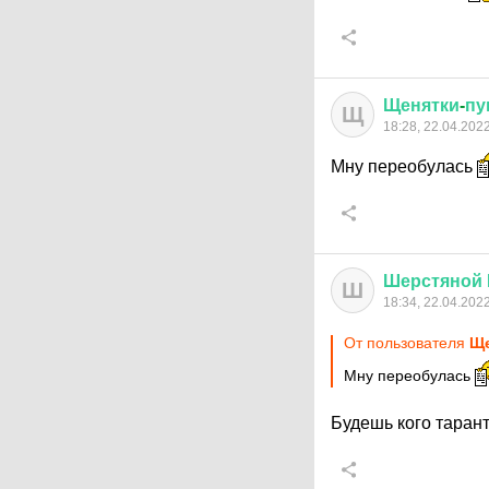
Щенятки
-
пу
Щ
18:28, 22.04.202
Мну переобулась
Шерстяной
Ш
18:34, 22.04.202
От пользователя
Ще
Мну переобулась
Будешь кого тарант