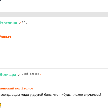
бэртовна
2
Vаныч
Волчара
2
альский полZтолог
всегда рады когда у другой бапы что-нибудь плохое случилось!