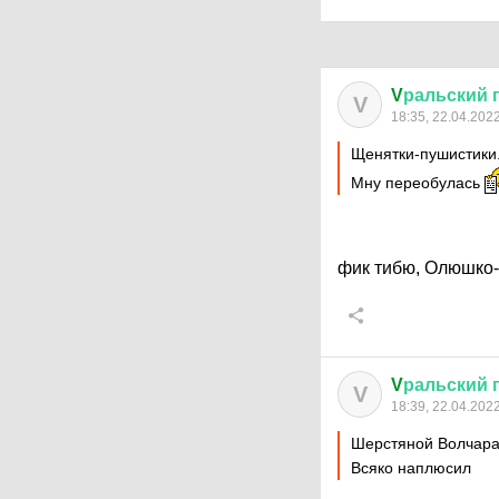
V
ральский
V
18:35, 22.04.202
Щенятки-пушистики
Мну переобулась
фик тибю, Олюшко-
V
ральский
V
18:39, 22.04.202
Шерстяной Волчар
Всяко наплюсил