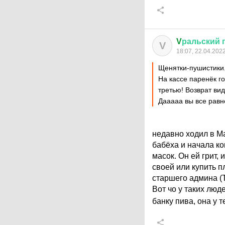
V
ральский
V
18:07, 22.04.202
Щенятки-пушистики
На кассе паренёк го
третью! Возврат вид
Дааааа вы все равн
недавно ходил в Ма
бабёха и начала ко
масок. Он ей грит,
своей или купить п
старшего админа (T
Вот чо у таких люд
банку пива, она у 