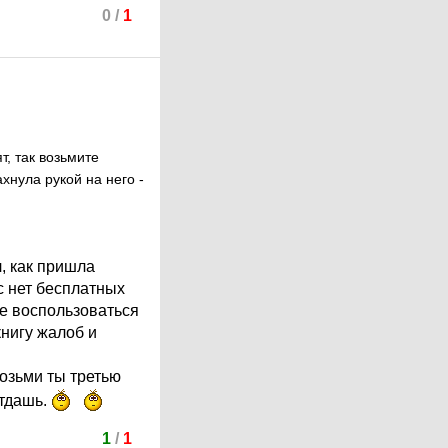
0
/
1
т, так возьмите
ахнула рукой на него -
, как пришла
с нет бесплатных
те воспользоваться
книгу жалоб и
возьми ты третью
отдашь.
1
/
1