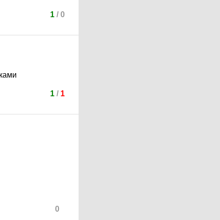
1
/
0
зками
1
/
1
0