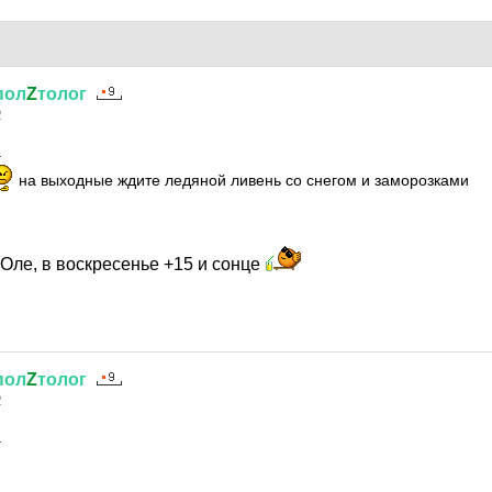
пол
Z
толог
2
.
на выходные ждите ледяной ливень со снегом и заморозками
Оле, в воскресенье +15 и сонце
пол
Z
толог
2
а