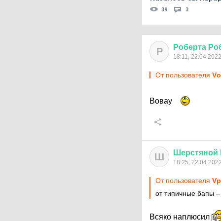
39
3
Роберта
Ро
Р
18:11, 22.04.202
От пользователя
Vо
Вовау
Шерстяной
Ш
18:25, 22.04.202
От пользователя
Vр
от типичныe бапы – 
Всяко наплюсил