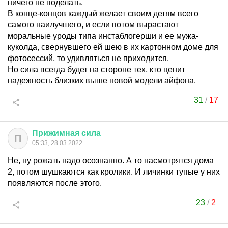
ничего не поделать.
В конце-концов каждый желает своим детям всего
самого наилучшего, и если потом вырастают
моральные уроды типа инстаблогерши и ее мужа-
куколда, свернувшего ей шею в их картонном доме для
фотосессий, то удивляться не приходится.
Но сила всегда будет на стороне тех, кто ценит
надежность близких выше новой модели айфона.
31
/
17
Прижимная
сила
П
05:33, 28.03.2022
Не, ну рожать надо осознанно. А то насмотрятся дома
2, потом шушкаются как кролики. И личинки тупые у них
появляются после этого.
23
/
2