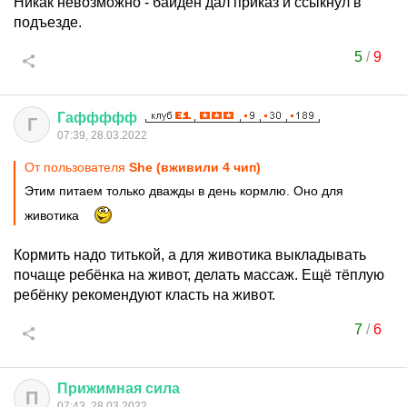
Никак невозможно - байден дал приказ и ссыкнул в
подъезде.
5
/
9
Гаффффф
Г
07:39, 28.03.2022
От пользователя
She (вживили 4 чип)
Этим питаем только дважды в день кормлю. Оно для
животика
Кормить надо титькой, а для животика выкладывать
почаще ребёнка на живот, делать массаж. Ещё тёплую
ребёнку рекомендуют класть на живот.
7
/
6
Прижимная
сила
П
07:43, 28.03.2022