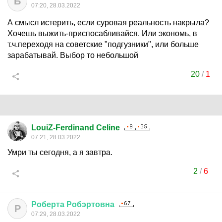
Б
07:20, 28.03.2022
А смысл истерить, если суровая реальность накрыла?
Хочешь выжить-приспосабливайся. Или экономь, в
т.ч.переходя на советские "подгузники", или больше
зарабатывай. Выбор то небольшой
20
/
1
LouiZ-Ferdinand Celine
07:21, 28.03.2022
Умри ты сегодня, а я завтра.
2
/
6
Роберта
Робэртовна
Р
07:29, 28.03.2022