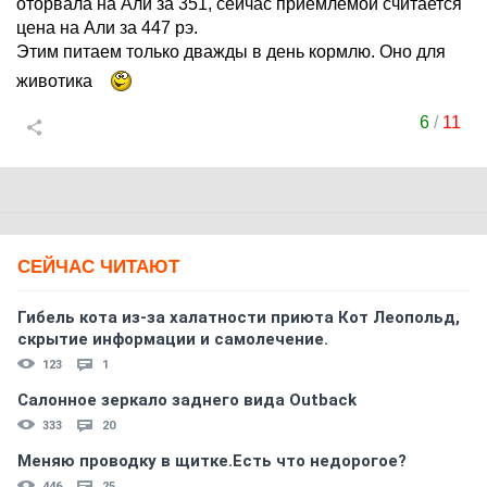
оторвала на Али за 351, сейчас приемлемой считается
цена на Али за 447 рэ.
Этим питаем только дважды в день кормлю. Оно для
животика
6
/
11
СЕЙЧАС ЧИТАЮТ
Гибель кота из-за халатности приюта Кот Леопольд,
скрытиe информации и самолечение.
123
1
Салонное зеркало заднего вида Outback
333
20
Меняю проводку в щитке.Есть что недорогое?
446
25