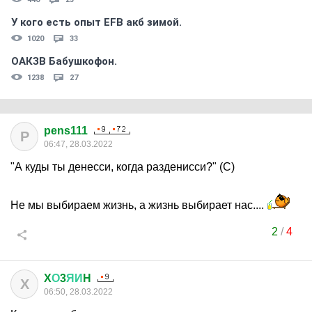
У кого есть опыт EFB акб зимой.
1020
33
ОАКЗВ Бабушкофон.
1238
27
pens111
P
06:47, 28.03.2022
"А куды ты денесси, когда разденисси?" (С)
Не мы выбираем жизнь, а жизнь выбирает нас....
2
/
4
X
О
3
ЯИ
H
X
06:50, 28.03.2022