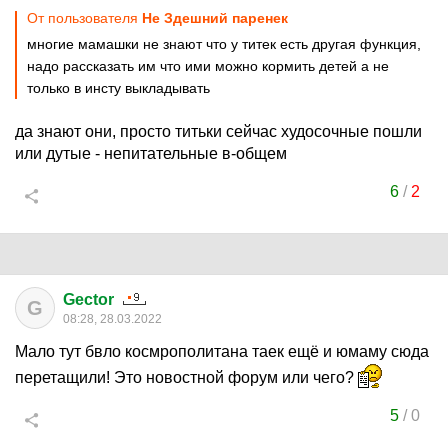
От пользователя
Не Здешний паренек
многие мамашки не знают что у титек есть другая функция,
надо рассказать им что ими можно кормить детей а не
только в инсту выкладывать
да знают они, просто титьки сейчас худосочные пошли
или дутые - непитательные в-общем
6
/
2
Gector
G
08:28, 28.03.2022
Мало тут бвло космрополитана таек ещё и юмаму сюда
перетащили! Это новостной форум или чего?
5
/
0