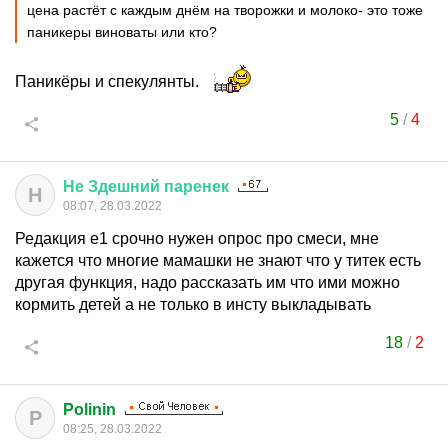
цена растёт с каждым днём на творожки и молоко- это тоже
паникеры виноваты или кто?
Паникёры и спекулянты.
5
/
4
Не
Здешний
паренек
Н
08:07, 28.03.2022
Редакция е1 срочно нужен опрос про смеси, мне
кажется что многие мамашки не знают что у титек есть
другая функция, надо рассказать им что ими можно
кормить детей а не только в инсту выкладывать
18
/
2
Polinin
P
08:25, 28.03.2022