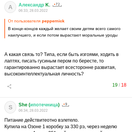
Александр
K.
А
06:33, 28.03.2022
От пользователя
peppernick
В конце-концов каждый желает своим детям всего самого
наилучшего, и если потом вырастают моральные уроды
А какая связь то? Типа, если быть изгоями, ходить в
лаптях, писать гусиным пером по бересте, то
гарантированно вырастает всесторонне развитая,
высокоинтеллектуальная личность?
19
/
18
She (
ипотечница
)
S
06:34, 28.03.2022
Питание действитеотно взлетело.
Купила на Озоне 1 коробку за 330 рэ, через неделю