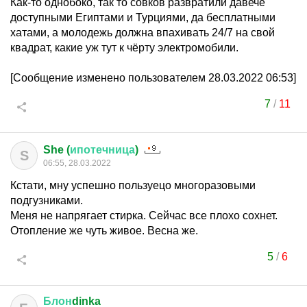
Как-то однобоко, так то совков развратили давече
доступными Египтами и Турциями, да бесплатными
хатами, а молодежь должна впахивать 24/7 на свой
квадрат, какие уж тут к чёрту электромобили.
[Сообщение изменено пользователем 28.03.2022 06:53]
7
/
11
She (
ипотечница
)
S
06:55, 28.03.2022
Кстати, мну успешно пользуецо многоразовыми
подгузниками.
Меня не напрягает стирка. Сейчас все плохо сохнет.
Отопление же чуть живое. Весна же.
5
/
6
Блон
dinka