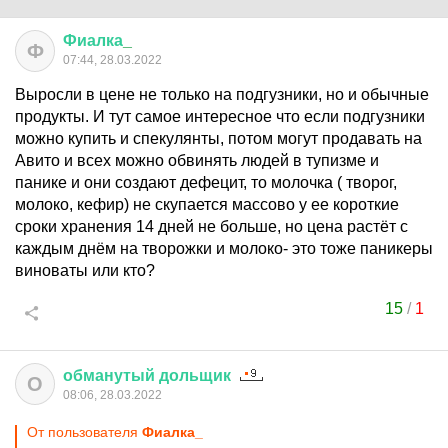
Фиалка
_
Ф
07:44, 28.03.2022
Выросли в цене не только на подгузники, но и обычные
продукты. И тут самое интересное что если подгузники
можно купить и спекулянты, потом могут продавать на
Авито и всех можно обвинять людей в тупизме и
панике и они создают дефецит, то молочка ( творог,
молоко, кефир) не скупается массово у ее короткие
сроки хранения 14 дней не больше, но цена растёт с
каждым днём на творожки и молоко- это тоже паникеры
виноваты или кто?
15
/
1
обманутый
дольщик
О
08:06, 28.03.2022
От пользователя
Фиалка_