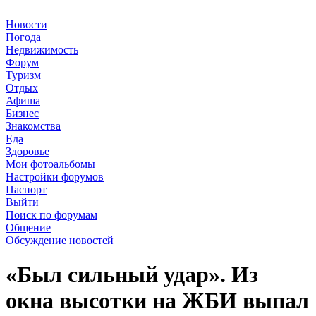
Новости
Погода
Недвижимость
Форум
Туризм
Отдых
Афиша
Бизнес
Знакомства
Еда
Здоровье
Мои фотоальбомы
Настройки форумов
Паспорт
Выйти
Поиск по форумам
Общение
Обсуждение новостей
«Был сильный удар». Из
окна высотки на ЖБИ выпал