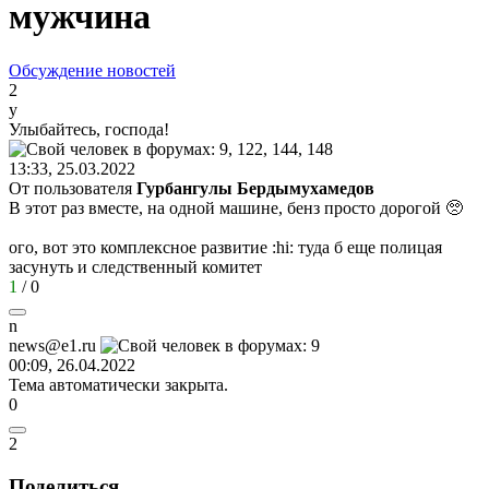
мужчина
Обсуждение новостей
2
у
Улыбайтесь
,
господа
!
13:33, 25.03.2022
От пользователя
Гурбангулы Бердымухамедов
В этот раз вместе, на одной машине, бенз просто дорогой 🥺
ого, вот это комплексное развитие
:hi:
туда б еще полицая
засунуть и следственный комитет
1
/
0
n
news@e1.ru
00:09, 26.04.2022
Тема автоматически закрыта.
0
2
Поделиться