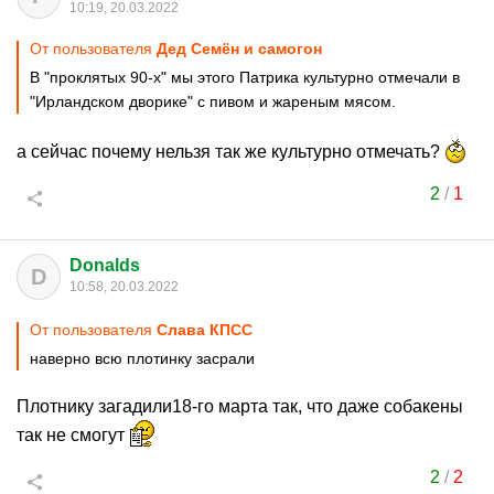
10:19, 20.03.2022
От пользователя
Дед Семён и самогон
В "проклятых 90-х" мы этого Патрика культурно отмечали в
"Ирландском дворике" с пивом и жареным мясом.
а сейчас почему нельзя так же культурно отмечать?
2
/
1
Donalds
D
10:58, 20.03.2022
От пользователя
Слава КПСС
наверно всю плотинку засрали
Плотнику загадили18-го марта так, что даже собакены
так не смогут
2
/
2