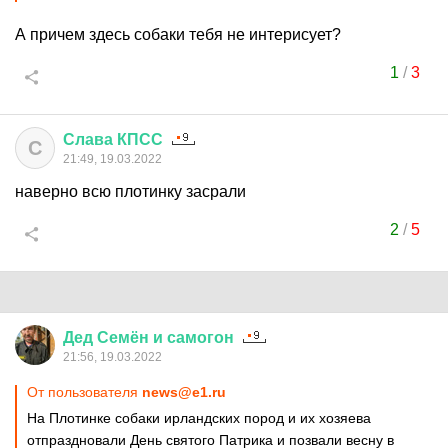
А причем здесь собаки тебя не интерисует?
1
/
3
Слава
КПСС
С
21:49, 19.03.2022
наверно всю плотинку засрали
2
/
5
Дед
Семён
и
самогон
21:56, 19.03.2022
От пользователя
news@e1.ru
На Плотинке собаки ирландских пород и их хозяева
отпраздновали День святого Патрика и позвали весну в