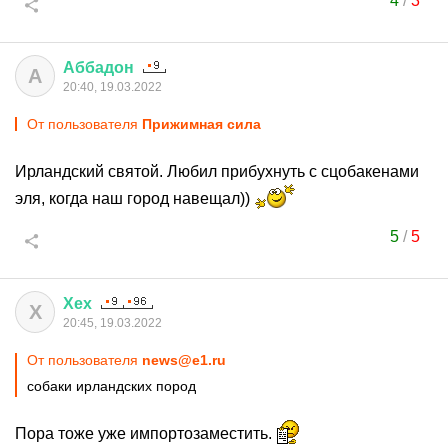
4
/
3
Аббадон
А
20:40, 19.03.2022
От пользователя
Прижимная сила
Ирландский святой. Любил прибухнуть с сцобакенами
эля, когда наш город навещал))
5
/
5
Хех
Х
20:45, 19.03.2022
От пользователя
news@e1.ru
cобаки ирландских пород
Пора тоже уже импортозаместить.