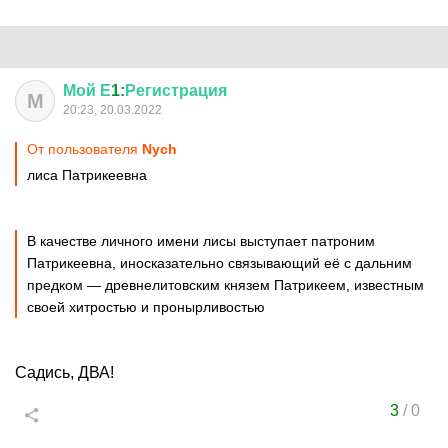
Мой
Е
1:
Регистрация
М
20:23, 20.03.2022
От пользователя
Nych
лиса Патрикеевна
В качестве личного имени лисы выступает патроним
Патрикеевна, иносказательно связывающий её с дальним
предком — древнелитовским князем Патрикеем, известным
своей хитростью и пронырливостью
Садись, ДВА!
3
/
0