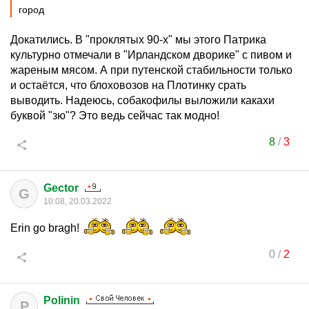
город
Докатились. В "проклятых 90-х" мы этого Патрика
культурно отмечали в "Ирландском дворике" с пивом и
жареным мясом. А при путенской стабильности только
и остаётся, что блоховозов на Плотинку срать
выводить. Надеюсь, собакофилы выложили какахи
буквой "зю"? Это ведь сейчас так модно!
8
/
3
Gector
G
10:08, 20.03.2022
Erin go bragh!
0
/
2
Polinin
P