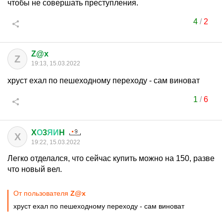
чтобы не совершать преступления.
4
/
2
Z@x
Z
19:13, 15.03.2022
хруст ехал по пешеходному переходу - сам виноват
1
/
6
X
О
3
ЯИ
H
X
19:22, 15.03.2022
Легко отделался, что сейчас купить можно на 150, разве
что новый вел.
От пользователя
Z@x
хруст ехал по пешеходному переходу - сам виноват