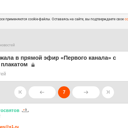
се применяются cookie-файлы. Оставаясь на сайте, вы подтверждаете свое
с
новостей
жала в прямой эфир «Первого канала» с
 плакатом
тей
7
тосвятов
2
ws@e1.ru