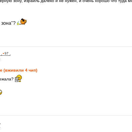
ерную зону, израиль далеко и не нужен, и очень хорошо что туда 
я зона"?
2
e (вживили 4 чип)
бежала?
2