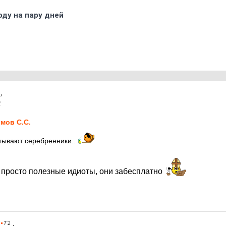
оду на пару дней
2
мов С.С.
тывают серебренники..
- просто полезные идиоты, они забесплатно