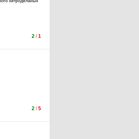
много хитроделаных
2
/
1
2
/
5