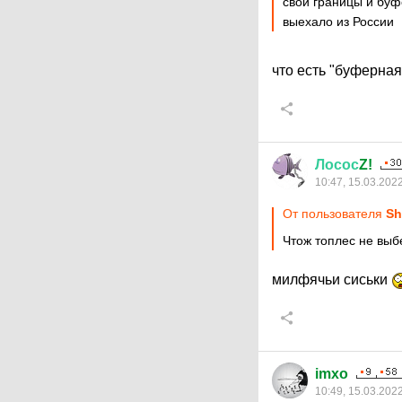
свои границы и буф
выехало из России
что есть "буферна
Лосос
Z!
10:47, 15.03.202
От пользователя
Sh
Чтож топлес не вы
милфячьи сиськи
imxo
10:49, 15.03.202