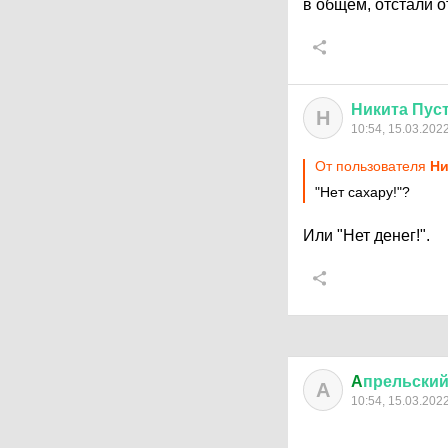
в общем, отстали о
Никита
Пус
Н
10:54, 15.03.202
От пользователя
Ни
"Нет сахару!"?
Или "Нет денег!".
A
прельски
A
10:54, 15.03.202