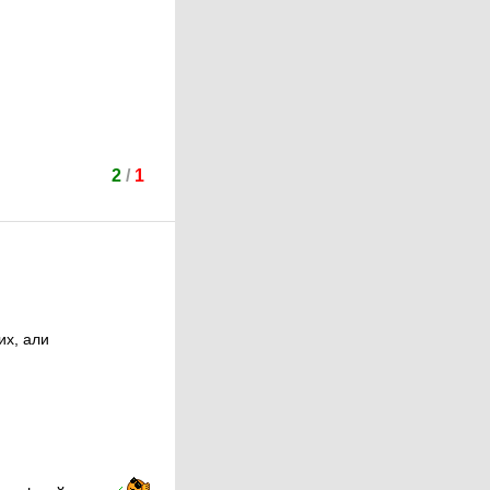
2
/
1
их, али