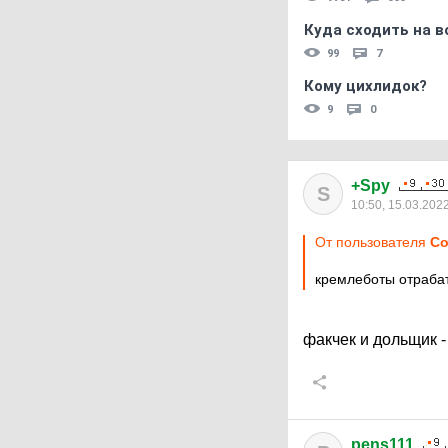
Куда сходить на в
99
7
Кому цихлидок?
9
0
+Spy
S
10:50, 15.03.202
От пользователя
Со
кремлеботы отраба
факчек и дольщик 
pens111