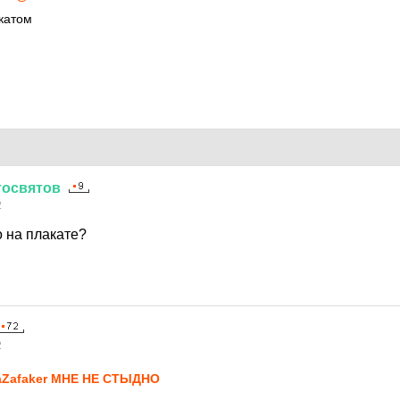
катом
тосвятов
2
о на плакате?
2
Zafaker МНЕ НЕ СТЫДНО