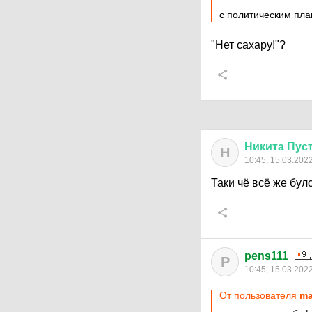
с политическим пла
"Нет сахару!"?
Никита
Пус
Н
10:45, 15.03.202
Таки чё всё же бул
pens111
P
10:45, 15.03.202
От пользователя
ma