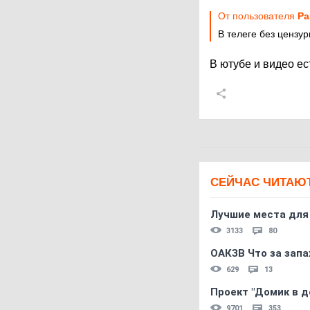
От пользователя
Pa
В телеге без цензур
В ютубе и видео ес
СЕЙЧАС ЧИТАЮ
Лучшие места для
3133
80
ОАКЗВ Что за запа
629
13
Проект "Домик в д
9701
353