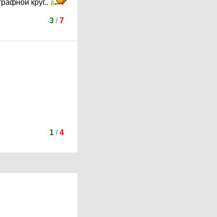
трафной круг..
3
/
7
1
/
4