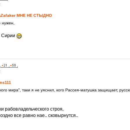
2
Zafaker МНЕ НЕ СТЫДНО
е нужен,
е Сирии
2
ns111
ского мира", таки я не уяснил, кого Рассея-матушка защищает, русск
и рабовладельческого строя,
оздно все равно нае.. сковырнутся..