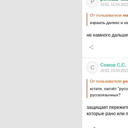
P
10:51, 15.03.202
От пользователя
ma
израиль далеко и н
не намного дальш
Сомов
С
.
С
.
С
10:52, 15.03.202
От пользователя
pe
кстати, насчёт "рус
русскоязычных?
защищает пережитк
которые рано или п