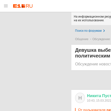
На информационном ресур
на их использование.
Поиск по форумам
Общение
Обсуждение 
Девушка выбе
политическим
Обсуждение новос
Никита
Пус
Н
10:43, 15.03.202
От пользователя
ne