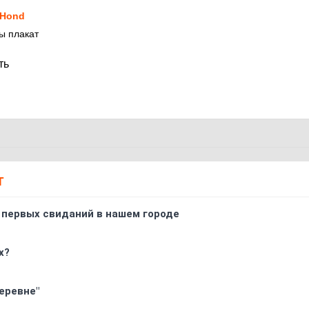
Hond
ы плакат
ть
Т
 первых свиданий в нашем городе
х?
еревне"