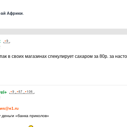
ай Африки.
С
2
пак в своих магазинах спекулирует сахаром за 80р. за наст
el+
2
ws@e1.ru
 деньги «банка приколов»