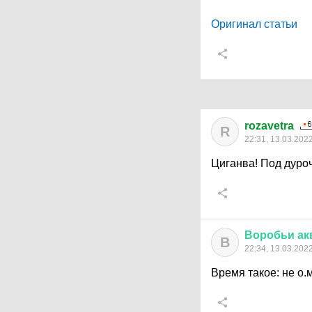
Оригинал статьи
rozavetra
R
22:31, 13.03.202
Циганва! Под дуро
Воробьи
ак
В
22:34, 13.03.202
Время такое: не о