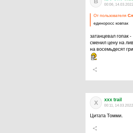
В
00:06, 14.03.202
От пользователя
Сл
единоросс ковпак
затанцевал гопак -
сменил цену на ли
на восемьдесят гри
xxx trail
X
00:11, 14.03.202
Цитата Томми.