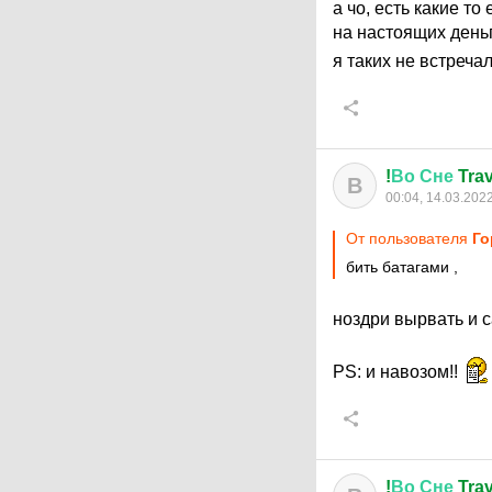
а чо, есть какие то
на настоящих день
я таких не встречал
!
Во
Сне
Trav
В
00:04, 14.03.202
От пользователя
Го
бить батагами ,
ноздри вырвать и 
PS: и навозом!!
!
Во
Сне
Trav