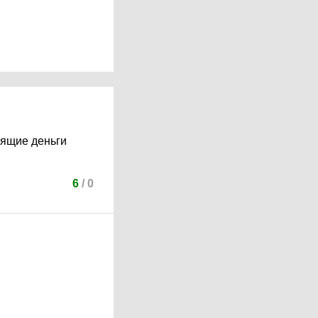
оящие деньги
6
/
0