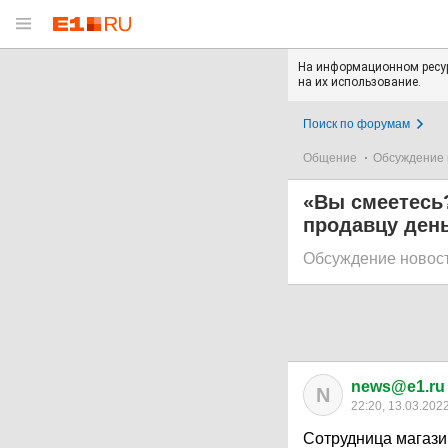
На информационном ресур
на их использование.
Поиск по форумам
Общение
Обсуждение 
«Вы смеетесь?
продавцу день
Обсуждение новос
news@e1.ru
N
22:20, 13.03.202
Сотрудница магази