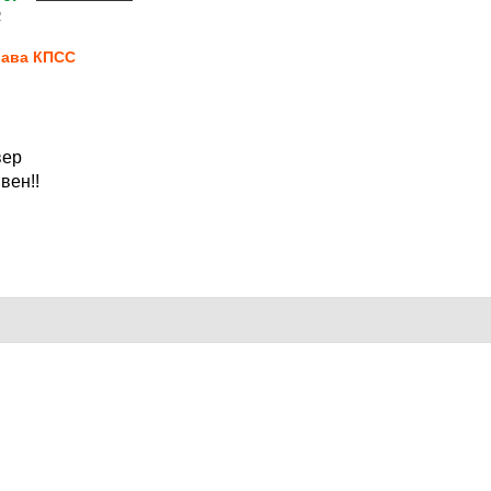
2
ава КПСС
вер
вен!!
2