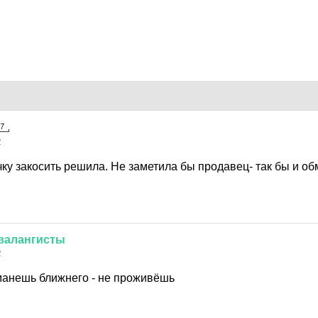
2
чку закосить решила. Не заметила бы продавец- так бы и о
валангисты
2
.манешь ближнего - не проживёшь