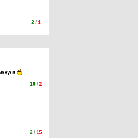
2
/
1
бманула
16
/
2
2
/
15