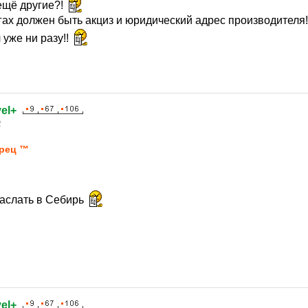
 ещё другие?!
гах должен быть акциз и юридический адрес производителя!
 уже ни разу!!
el+
2
рец ™
саслать в Себирь
el+