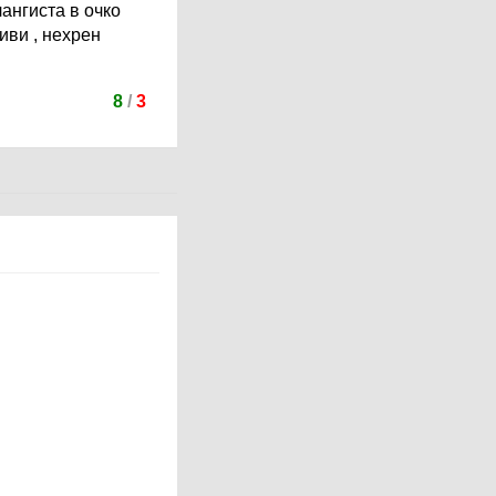
ангиста в очко
живи , нехрен
8
/
3