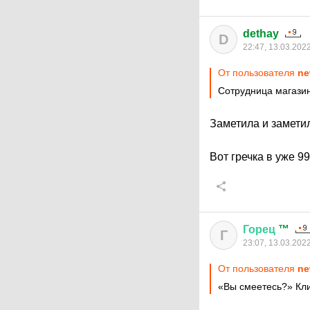
dethay
D
22:47, 13.03.202
От пользователя
ne
Сотрудница магазин
Заметила и замети
Вот гречка в уже 9
Горец
™
Г
23:07, 13.03.202
От пользователя
ne
«Вы смеетесь?» Кли