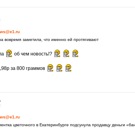
2
ws@e1.ru
а вовремя заметила, что именно ей протягивают
ла
об чем новость!?
9,98р за 800 граммов
2
ws@e1.ru
ентка цветочного в Екатеринбурге подсунула продавцу деньги «ба