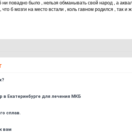
б ни повадно было , нельзя обманывать свой народ , а аквал
 что б мозги на место встали , коль гавном родился , так и 
Т
х?
р в Екатеринбурге для лечения МКБ
го сплав.
к вам