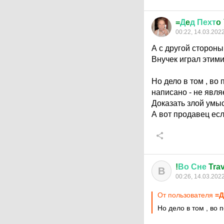
=
Д
e
д
Пехт
o
00:22, 14.03.202
А с другой стороны
Внучек играл этими
Но дело в том , во
написано - не явля
Доказать злой умыс
А вот продавец если
!
Во
Сне
Trav
В
00:26, 14.03.202
От пользователя
=Д
Но дело в том , во