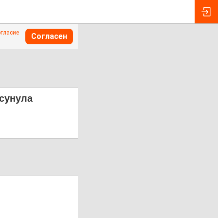
огласие
Согласен
дсунула