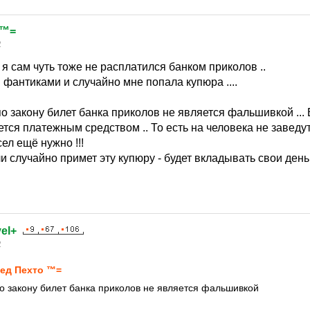
 ™=
2
 я сам чуть тоже не расплатился банком приколов ..
 фантиками и случайно мне попала купюра ....
 по закону билет банка приколов не является фальшивкой ...
ется платежным средством .. То есть на человека не заведут
ел ещё нужно !!!
 случайно примет эту купюру - будет вкладывать свои деньги 
el+
2
eд Пехтo ™=
 по закону билет банка приколов не является фальшивкой