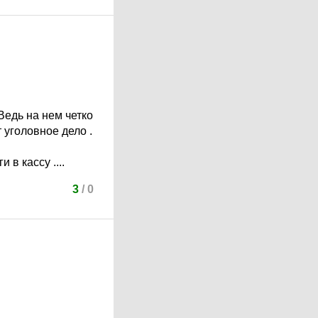
 Ведь на нем четко
 уголовное дело .
в кассу ....
3
/
0