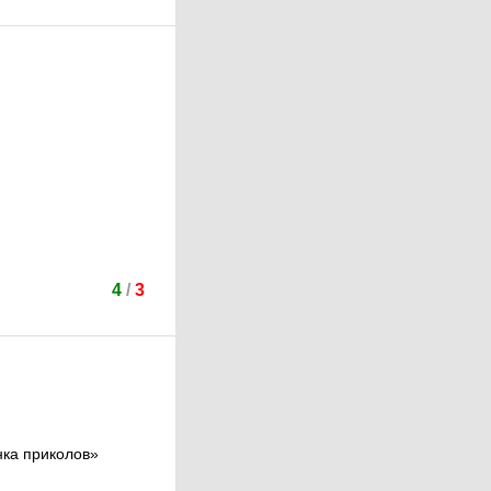
4
/
3
нка приколов»