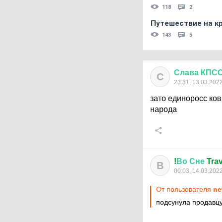
118
2
Путешествие на кр
143
5
Слава
КПС
С
23:31, 13.03.202
зато единоросс ков
народа
!
Во
Сне
Trav
В
00:03, 14.03.202
От пользователя
ne
подсунула продавцу