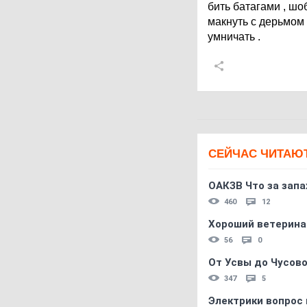
бить батагами , шо
макнуть с дерьмом ,
умничать .
СЕЙЧАС ЧИТАЮ
ОАКЗВ Что за запа
460
12
Хороший ветерина
56
0
От Усвы до Чусово
347
5
Электрики вопрос 