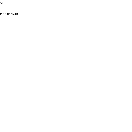
ся
не обижаю.