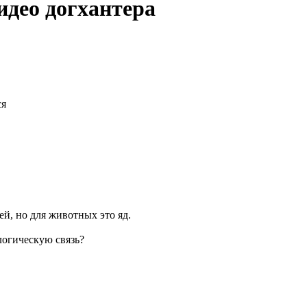
идео догхантера
ся
ей, но для животных это яд.
логическую связь?