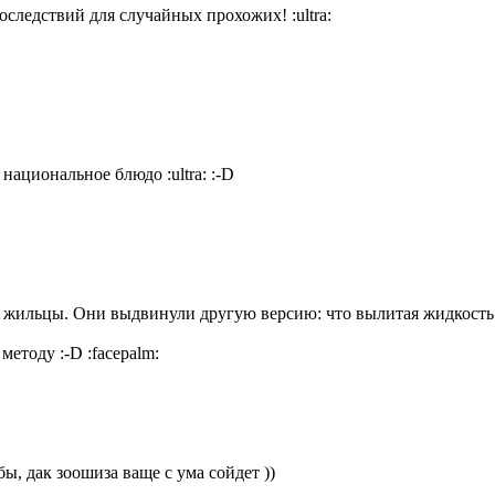
последствий для случайных прохожих!
:ultra:
 - национальное блюдо
:ultra:
:-D
 жильцы. Они выдвинули другую версию: что вылитая жидкость 
е методу
:-D
:facepalm:
ы, дак зоошиза ваще с ума сойдет ))