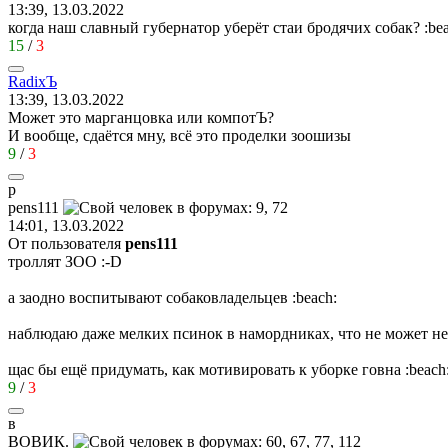
13:39, 13.03.2022
когда наш славный губернатор уберёт стаи бродячих собак?
:be
15
/
3
Radix
Ъ
13:39, 13.03.2022
Может это марганцовка или компотЪ?
И вообще, сдаётся мну, всё это проделки зоошизы
9
/
3
p
pens111
14:01, 13.03.2022
От пользователя
pens111
троллят ЗОО
:-D
а заодно воспитывают собаковладельцев
:beach:
наблюдаю даже мелких псинок в намордниках, что не может не
щас бы ещё придумать, как мотивировать к уборке говна
:beach
9
/
3
в
ВОВИК
.