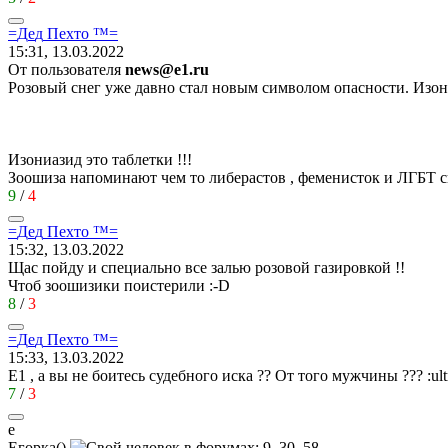
=
Д
e
д
Пехт
o ™=
15:31, 13.03.2022
От пользователя
news@e1.ru
Розовый снег уже давно стал новым символом опасности. Изони
Изониазид это таблетки !!!
Зоошиза напоминают чем то либерастов , феменисток и ЛГБТ с
9
/
4
=
Д
e
д
Пехт
o ™=
15:32, 13.03.2022
Щас пойду и специально все залью розовой газировкой !!
Чтоб зоошизики поистерили
:-D
8
/
3
=
Д
e
д
Пехт
o ™=
15:33, 13.03.2022
Е1 , а вы не боитесь судебного иска ?? От того мужчины ???
:ult
7
/
3
е
Егорка
()