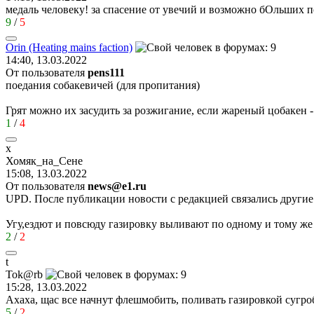
медаль человеку! за спасение от увечий и возможно бОльших 
9
/
5
Orin (Heating mains faction)
14:40, 13.03.2022
От пользователя
pens111
поедания собакевичей (для пропитания)
Грят можно их засудить за розжигание, если жареный цобакен
1
/
4
х
Хомяк
_
на
_
Сене
15:08, 13.03.2022
От пользователя
news@e1.ru
UPD. После публикации новости с редакцией связались другие
Угу,ездют и повсюду газировку выливают по одному и тому ж
2
/
2
t
Tok@rb
15:28, 13.03.2022
Ахаха, щас все начнут флешмобить, поливать газировкой сугроб
5
/
2