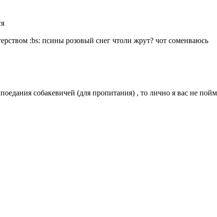
ся
нтерством
:bs:
псины розовый снег чтоли жрут? чот соменваюсь
 поедания собакевичей (для пропитания) , то лично я вас не пой