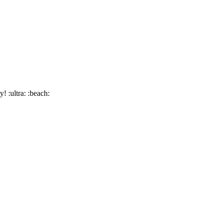
му!
:ultra:
:beach: