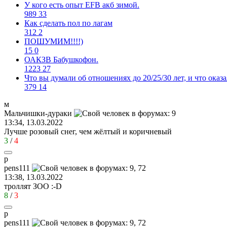
У кого есть опыт EFB акб зимой.
989
33
Как сделать пол по лагам
312
2
ПОШУМИМ!!!!)
15
0
ОАКЗВ Бабушкофон.
1223
27
Что вы думали об отношениях до 20/25/30 лет, и что оказ
379
14
м
Мальчишки
-
дураки
13:34, 13.03.2022
Лучше розовый снег, чем жёлтый и коричневый
3
/
4
p
pens111
13:38, 13.03.2022
троллят ЗОО
:-D
8
/
3
p
pens111