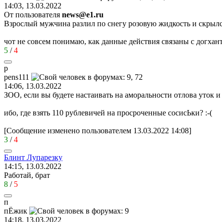
14:03, 13.03.2022
От пользователя
news@e1.ru
Взрослый мужчина разлил по снегу розовую жидкость и скрыл
чот не совсем понимаю, как данные действия связаны с догха
5
/
4
p
pens111
14:06, 13.03.2022
ЗОО, если вы будете настаивать на аморальности отлова уток и
ибо, где взять 110 рублевичей на просроченные сосисЬки?
:-(
[Сообщение изменено пользователем 13.03.2022 14:08]
3
/
4
Блинт
Лупарезку
14:15, 13.03.2022
Работай, брат
8
/
5
п
пЁжик
14:18, 13.03.2022