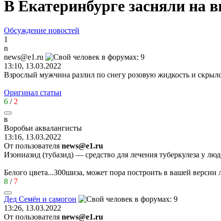
В Екатеринбурге засняли на в
Обсуждение новостей
1
n
news@e1.ru
13:10, 13.03.2022
Взрослый мужчина разлил по снегу розовую жидкость и скрыл
Оригинал статьи
6
/
2
в
Воробьи
аквалангисты
13:16, 13.03.2022
От пользователя
news@e1.ru
Изониазид (тубазид) — средство для лечения туберкулеза у люд
Белого цвета...300шиза, может пора построить в вашей версии 
8
/
7
Дед
Семён
и
самогон
13:26, 13.03.2022
От пользователя
news@e1.ru