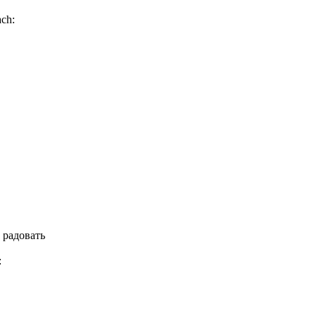
ach:
 радовать
: