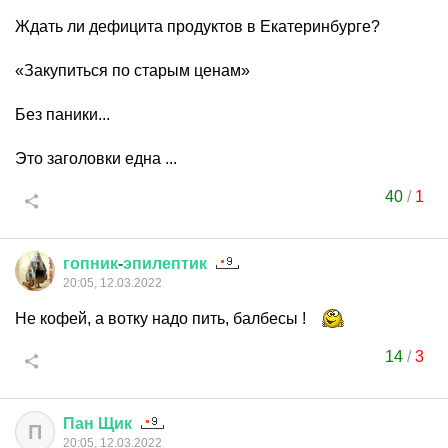
Ждать ли дефицита продуктов в Екатеринбурге?
«Закупиться по старым ценам»
Без паники...
Это заголовки една ...
40
/
1
гопник
-
эпилептик
20:05, 12.03.2022
Не кофей, а вотку надо пить, балбесы !
14
/
3
Пан
Щик
П
20:05, 12.03.2022