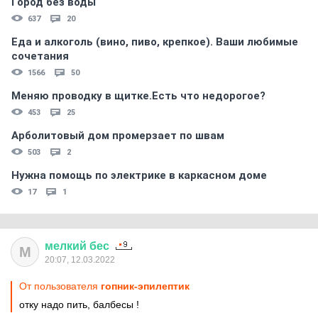
Город без воды
637
20
Еда и алкоголь (вино, пиво, крепкое). Ваши любимые
сочетания
1566
50
Меняю проводку в щитке.Есть что недорогое?
453
25
Арболитовый дом промерзает по швам
503
2
Нужна помощь по электрике в каркасном доме
17
1
мелкий
бес
М
20:07, 12.03.2022
От пользователя
гопник-эпилептик
отку надо пить, балбесы !