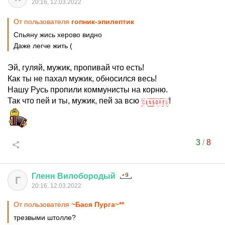
20:16, 12.03.2022
От пользователя
гопник-эпилептик
Спьяну жись херово видно
Даже легче жить (
Эй, гуляй, мужик, пропивай что есть!
Как ты не пахал мужик, обносился весь!
Нашу Русь пропили коммунисты на корню.
Так что пей и ты, мужик, пей за всю
!
3
/
8
Гленн
Вилобородый
Г
20:16, 12.03.2022
От пользователя
~Бася Пурга~**
трезвыми штолле?