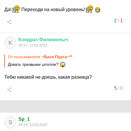
Да!
Переходи на новый уровень!
2
/
1
Кондрат
Филимоныч
К
20:17, 12.03.2022
От пользователя
~Бася Пурга~**
Довать трезвыми штолле?
Тебю никакой не доешь, какая разница?
5
/
0
Sp_1
S
20:19, 12.03.2022