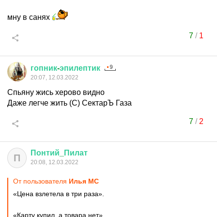
мну в санях
7
/
1
гопник
-
эпилептик
20:07, 12.03.2022
Спьяну жись херово видно
Даже легче жить (С) СектарЪ Газа
7
/
2
Понтий
_
Пилат
П
20:08, 12.03.2022
От пользователя
Илья MC
«Цена взлетела в три раза».
«Карту купил, а товара нет».