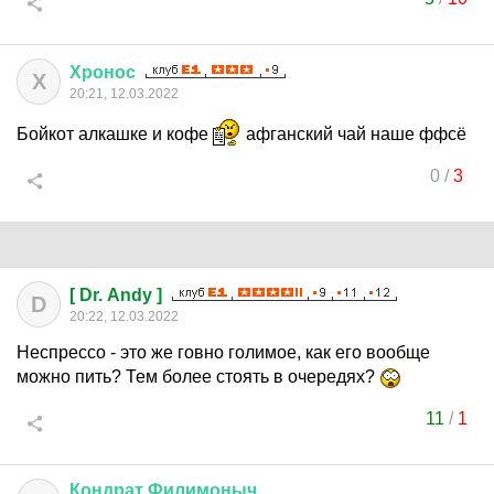
Хронос
Х
20:21, 12.03.2022
Бойкот алкашке и кофе
афганский чай наше ффсё
0
/
3
[ Dr. Andy ]
D
20:22, 12.03.2022
Неспрессо - это же говно голимое, как его вообще
можно пить? Тем более стоять в очередях?
11
/
1
Кондрат
Филимоныч