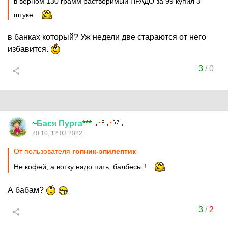
в верном 130 грамм растворимый ПРАДО за 99 купил 3
штуке
в банках который? Уж недели две стараются от него
избавится.
3
/
0
~
Бася
Пурга
***
20:10, 12.03.2022
От пользователя
гопник-эпилептик
Не кофей, а вотку надо пить, балбесы !
А бабам?
3
/
2