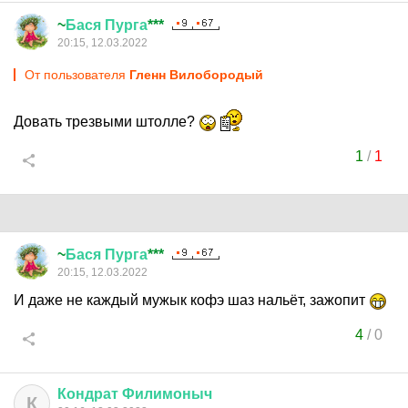
~
Бася
Пурга
***
20:15, 12.03.2022
От пользователя
Гленн Вилобородый
Довать трезвыми штолле?
1
/
1
~
Бася
Пурга
***
20:15, 12.03.2022
И даже не каждый мужык кофэ шаз нальёт, зажопит
4
/
0
Кондрат
Филимоныч
К