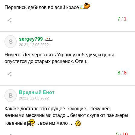
Перепись дебилов во всей красе
7
/
1
sergey799
S
20:21, 12.03.2022
Ничего. Лет через пять Украину победим, и цены
опустятся до старых расценок. Отец.
8
/
8
Вредный
Енот
В
20:21, 12.03.2022
Как же достало это срущее .жующие .. текущее
вечными месячными стадо .. бегают скупают паникеры
говенные
.. все им мало …
5
/
10