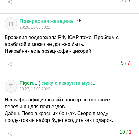
2
/
3
Прекрасная
женщина
П
20:26, 12.03.2022
Бразилия поддержала РФ, ЮАР тоже. Проблем с
арабикой и мокко не должно быть.
Накрайняк есть эрзац-кофе - цикорий.
5
/
7
Tiger
ь
.. (
сижу
с
аккаунта
муж
...
T
20:27, 12.03.2022
Нескафе- официальный спонсор по поставке
пепельниц для подъездов.
Даёшь Пеле в красных банках. Скоро в моду
продуктовый набор будет входить как подарок.
10
/
1