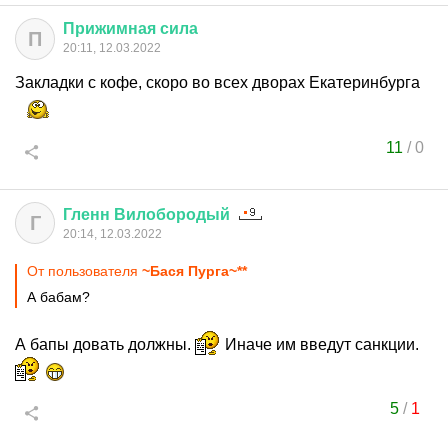
Прижимная
сила
П
20:11, 12.03.2022
Закладки с кофе, скоро во всех дворах Екатеринбурга
11
/
0
Гленн
Вилобородый
Г
20:14, 12.03.2022
От пользователя
~Бася Пурга~**
А бабам?
А бапы довать должны.
Иначе им введут санкции.
5
/
1