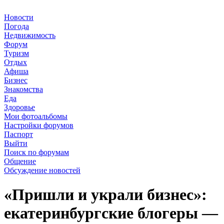
Новости
Погода
Недвижимость
Форум
Туризм
Отдых
Афиша
Бизнес
Знакомства
Еда
Здоровье
Мои фотоальбомы
Настройки форумов
Паспорт
Выйти
Поиск по форумам
Общение
Обсуждение новостей
«Пришли и украли бизнес»:
екатеринбургские блогеры —