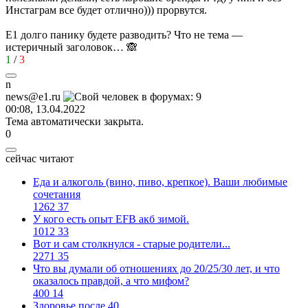
Инстаграм все будет отлично))) прорвутся.
Е1 долго панику будете разводить? Что не тема —
истеричный заголовок… 🙈
1
/
3
n
news@e1.ru
00:08, 13.04.2022
Тема автоматически закрыта.
0
сейчас читают
Еда и алкоголь (вино, пиво, крепкое). Ваши любимые
сочетания
1262
37
У кого есть опыт EFB акб зимой.
1012
33
Вот и сам столкнулся - старые родители...
2271
35
Что вы думали об отношениях до 20/25/30 лет, и что
оказалось правдой, а что мифом?
400
14
Здоровье после 40