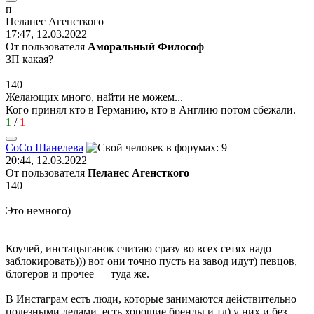
п
Пеланес
Агенсткого
17:47, 12.03.2022
От пользователя
Аморальный Философ
ЗП какая?
140
Желающих много, найти не можем...
Кого принял кто в Германию, кто в Англию потом сбежали.
1
/
1
CoCo
Шанелева
20:44, 12.03.2022
От пользователя
Пеланес Агенсткого
140
Это немного)
Коучей, инстацыганок считаю сразу во всех сетях надо
заблокировать))) вот они точно пусть на завод идут) певцов,
блогеров и прочее — туда же.
В Инстаграм есть люди, которые занимаются действительно
полезными делами, есть хорошие бренды и тд) у них и без