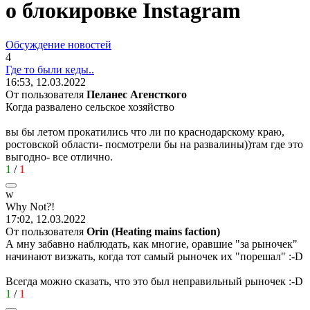
о блокировке Instagram
Обсуждение новостей
4
Где
то
были
кеды
..
16:53, 12.03.2022
От пользователя
Пеланес Агенсткого
Когда развалено сельское хозяйство
вы бы летом прокатились что ли по краснодарскому краю,
ростовской области- посмотрели бы на развалины))там где это
выгодно- все отлично.
1
/
1
w
Why Not?!
17:02, 12.03.2022
От пользователя
Orin (Heating mains faction)
А мну забавно наблюдать, как многие, оравшие "за рыночек"
начинают визжать, когда тот самый рыночек их "порешал"
:-D
Всегда можно сказать, что это был неправильный рыночек
:-D
1
/
1