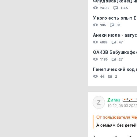
Флудовая(конец и
24589
1665
У кого есть опыт E
906
31
Анеки июле - авгус
6889
47
ОАКЗВ Бабушкофон
1186
27
Генетический код 
44
2
Z
има
Z
10:22, 08.03.202
От пользователя
Че
А семьям без детей 