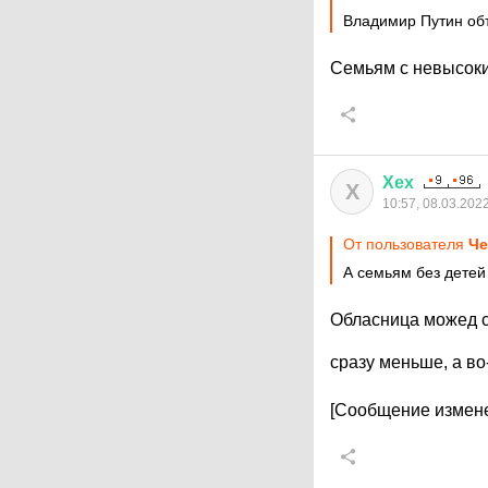
Владимир Путин объ
Семьям с невысоки
Хех
Х
10:57, 08.03.202
От пользователя
Че
А семьям без детей 
Обласница можед с
сразу меньше, а во
[Сообщение измене