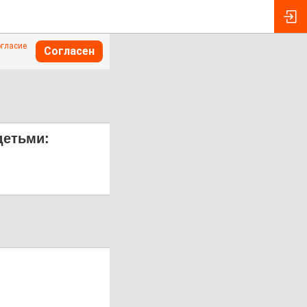
огласие
Согласен
детьми: