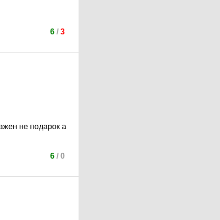
6
/
3
важен не подарок а
6
/
0