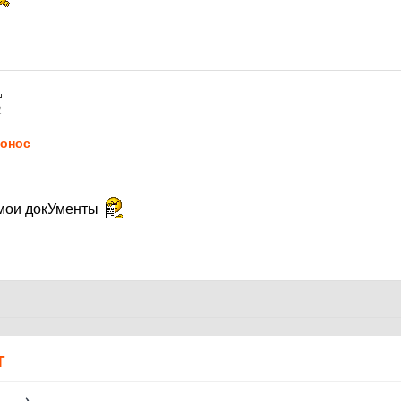
2
онос
т мои докУменты
Т