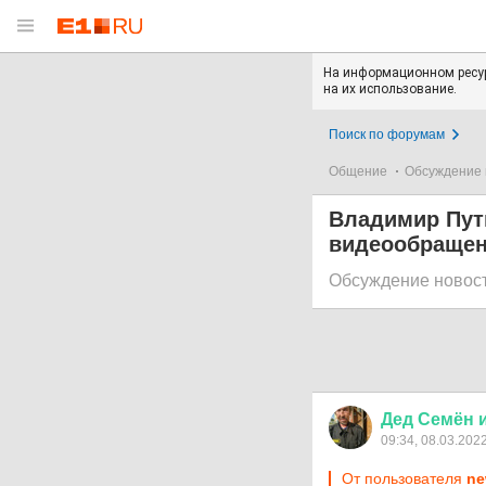
На информационном ресур
на их использование.
Поиск по форумам
Общение
Обсуждение 
Владимир Пут
видеообраще
Обсуждение новос
Дед
Семён
09:34, 08.03.202
От пользователя
ne