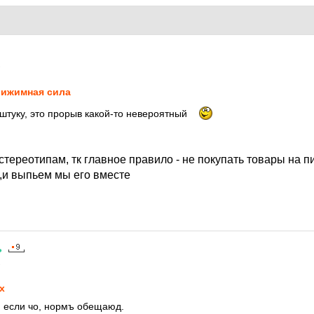
2
ижимная сила
 штуку, это прорыв какой-то невероятный
стереотипам, тк главное правило - не покупать товары на п
,и выпьем мы его вместе
ь
2
х
х, если чо, нормъ обещаюд.