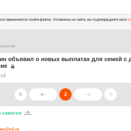
се применяются cookie-файлы. Оставаясь на сайте, вы подтверждаете свое
с
новостей
ин объявил о новых выплатах для семей с 
ние
тей
2
и
самогон
2
ws@e1.ru