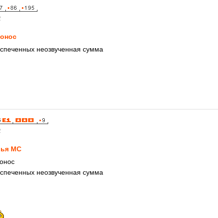
2
онос
еспеченных неозвученная сумма
2
ья MC
ронос
еспеченных неозвученная сумма