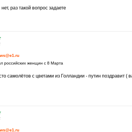
 нет, раз такой вопрос задаете
r
2
ws@e1.ru
л российских женщин с 8 Марта
сто самолётов с цветами из Голландии - путин поздравит ( 
r
2
ws@e1.ru