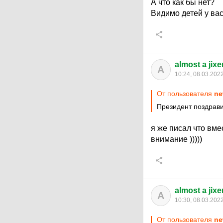
А что как бы нет?
Видимо детей у вас
almost a jixe
A
10:24, 08.03.202
От пользователя
ne
Президент поздрави
я же писал что вме
внимание )))))
almost a jixe
A
10:30, 08.03.202
От пользователя
ne