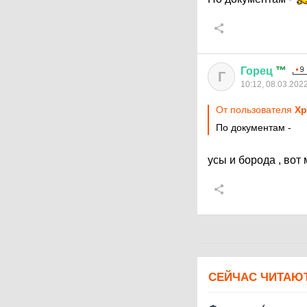
Горец
™
Г
10:12, 08.03.202
От пользователя
Хр
По документам -
усы и борода , во
СЕЙЧАС ЧИТАЮ