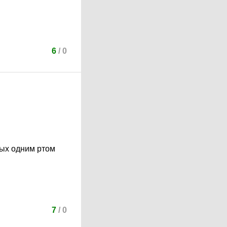
6
/
0
вых одним ртом
7
/
0