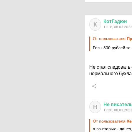
КотГадюн
К
11:18, 08.03.202
От пользователя
Пр
Розы 300 рублей за
Не стал следовать 
нормального бухла
Не
писател
Н
11:20, 08.03.202
От пользователя
Хе
а во-вторых - дане