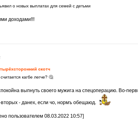
явил о новых выплатах для семей с детьми
ми доходами!!!
2
тырёхсторонний скотч
считается кагбе легче? 🤔
покойна выпнуть своего мужига на спецоперацию. Во-пер
-вторых - данех, если чо, нормъ обещаюд.
но пользователем 08.03.2022 10:57]