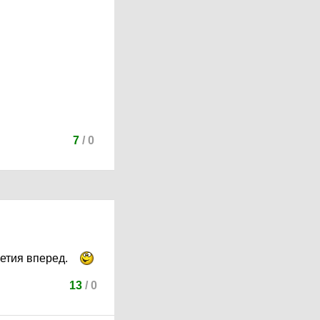
7
/
0
летия вперед.
13
/
0