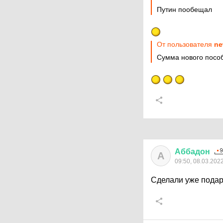
Путин пообещал
От пользователя
ne
Сумма нового пособ
Аббадон
А
09:50, 08.03.202
Сделали уже подар