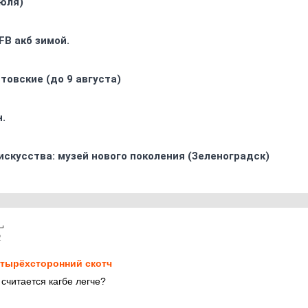
юля)
FB акб зимой.
товские (до 9 августа)
.
искусства: музей нового поколения (Зеленоградск)
2
тырёхсторонний скотч
считается кагбе легче?