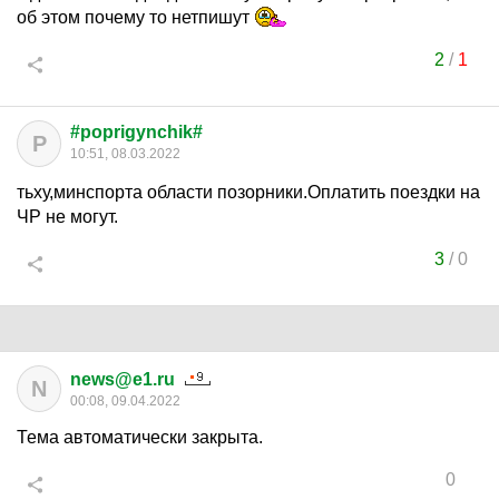
об этом почему то нетпишут
2
/
1
#poprigynchik#
P
10:51, 08.03.2022
тьху,минспорта области позорники.Оплатить поездки на
ЧР не могут.
3
/
0
news@e1.ru
N
00:08, 09.04.2022
Тема автоматически закрыта.
0