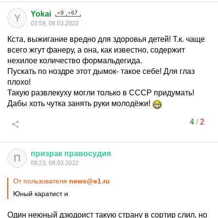
Yokai
Y
03:59, 08.03.2022
Кста, выжигание вредно для здоровья детей! Т.к. чаще
всего жгут фанеру, а она, как известно, содержит
нехилое количество формальдегида.
Пускать по ноздре этот дымок- такое себе! Для глаз
плохо!
Такую развлекуху могли только в СССР придумать!
Дабы хоть чутка занять руки молодёжи!
4
/
2
призрак
правосудия
П
08:23, 08.03.2022
От пользователя
news@e1.ru
Юный каратист и
Один неюный дзюдоист такую страну в сортир слил, но