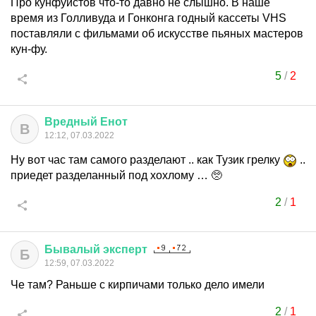
Про кунфуистов что-то давно не слышно. В наше
время из Голливуда и Гонконга годный кассеты VHS
поставляли с фильмами об искусстве пьяных мастеров
кун-фу.
5
/
2
Вредный
Енот
В
12:12, 07.03.2022
Ну вот час там самого разделают .. как Тузик грелку
..
приедет разделанный под хохлому … 🥺
2
/
1
Бывалый
эксперт
Б
12:59, 07.03.2022
Че там? Раньше с кирпичами только дело имели
2
/
1