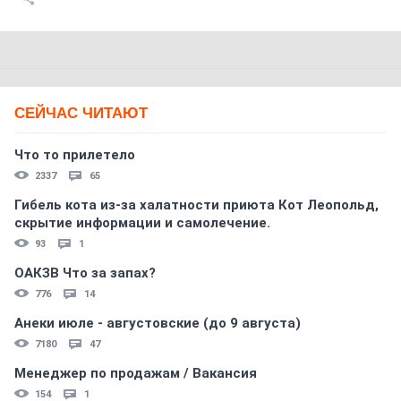
СЕЙЧАС ЧИТАЮТ
Что то прилетело
2337
65
Гибель кота из-за халатности приюта Кот Леопольд,
скрытиe информации и самолечение.
93
1
ОАКЗВ Что за запах?
776
14
Анеки июле - августовские (до 9 августа)
7180
47
Менеджер по продажам / Вакансия
154
1