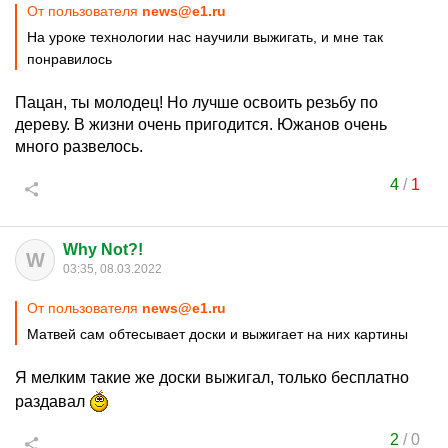
От пользователя
news@e1.ru
На уроке технологии нас научили выжигать, и мне так
понравилось
Пацан, ты молодец! Но лучше освоить резьбу по
дереву. В жизни очень пригодится. Южанов очень
много развелось.
4
/
1
Why Not?!
W
03:35, 08.03.2022
От пользователя
news@e1.ru
Матвей сам обтесывает доски и выжигает на них картины
Я мелким такие же доски выжигал, только бесплатно
раздавал
2
/
0