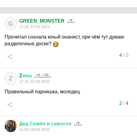
GREEN_MONSTER
G
17:28, 07.03.2022
Прочитал сначала юный онанист, при чём тут думаю
разделочные доски?
4
/
0
Z
има
Z
17:31, 07.03.2022
Правильный парнишка, молодец
2
/
4
Дед
Семён
и
самогон
01:50, 08.03.2022