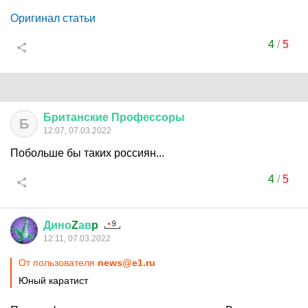
Оригинал статьи
4
/
5
Британские
Профессоры
Б
12:07, 07.03.2022
Побольше бы таких россиян...
4
/
5
Дино
Z
ав
p
12:11, 07.03.2022
От пользователя
news@e1.ru
Юный каратист