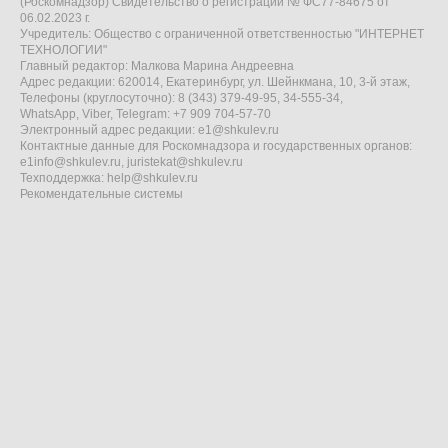
(Роскомнадзор) Свидетельство о регистрации № ФС77-84675 от
06.02.2023 г.
Учредитель: Общество с ограниченной ответственностью "ИНТЕРНЕТ
ТЕХНОЛОГИИ"
Главный редактор: Малкова Марина Андреевна
Адрес редакции: 620014, Екатеринбург, ул. Шейнкмана, 10, 3-й этаж,
Телефоны (круглосуточно): 8 (343) 379-49-95, 34-555-34,
WhatsApp, Viber, Telegram: +7 909 704-57-70
Электронный адрес редакции:
e1@shkulev.ru
Контактные данные для Роскомнадзора и государственных органов:
e1info@shkulev.ru
,
juristekat@shkulev.ru
Техподдержка:
help@shkulev.ru
Рекомендательные системы