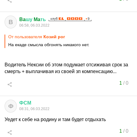
Ba
шу
Ma
ть
B
06:58, 06.03.2022
От пользователя
Козий рог
На екаде смысла обгонять никакого нет.
Водитель Нексии об этом подумает отсиживая срок за
смерть + выплачивая из своей зп компенсацию...
1
/
0
ФСМ
Ф
08:31, 06.03.2022
Уедет к себе на родину и там будет отдыхать
1
/
0