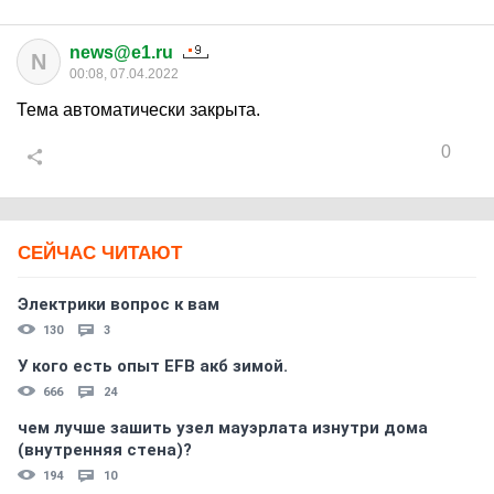
news@e1.ru
N
00:08, 07.04.2022
Тема автоматически закрыта.
0
СЕЙЧАС ЧИТАЮТ
Электрики вопрос к вам
130
3
У кого есть опыт EFB акб зимой.
666
24
чем лучше зашить узел мауэрлата изнутри дома
(внутренняя стена)?
194
10