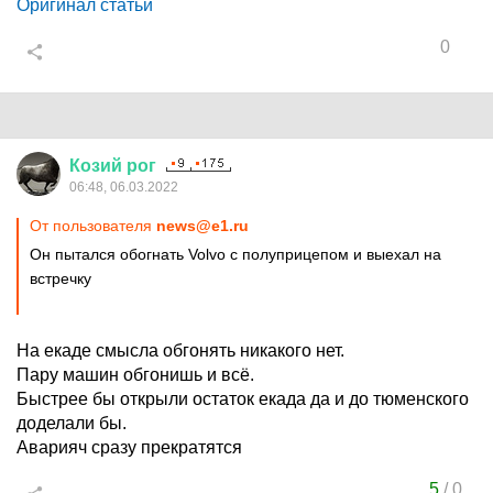
Оригинал статьи
0
Козий
рог
06:48, 06.03.2022
От пользователя
news@e1.ru
Он пытался обогнать Volvo с полуприцепом и выехал на
встречку
На екаде смысла обгонять никакого нет.
Пару машин обгонишь и всё.
Быстрее бы открыли остаток екада да и до тюменского
доделали бы.
Аварияч сразу прекратятся
5
/
0