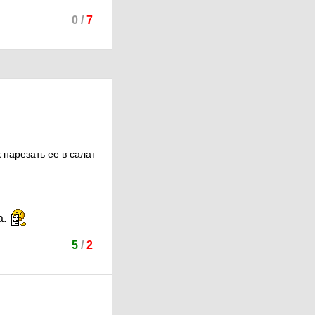
0
/
7
нарезать ее в салат
а.
5
/
2