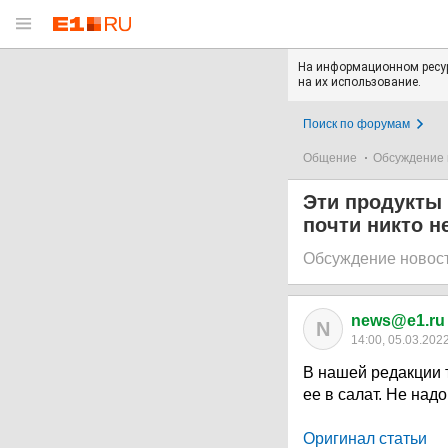
На информационном ресур
на их использование.
Поиск по форумам
Общение
Обсуждение 
Эти продукты 
почти никто н
Обсуждение новос
news@e1.ru
N
14:00, 05.03.202
В нашей редакции 
ее в салат. Не надо
Оригинал статьи