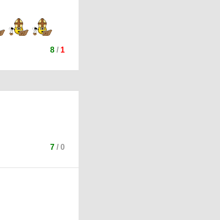
8
/
1
7
/
0