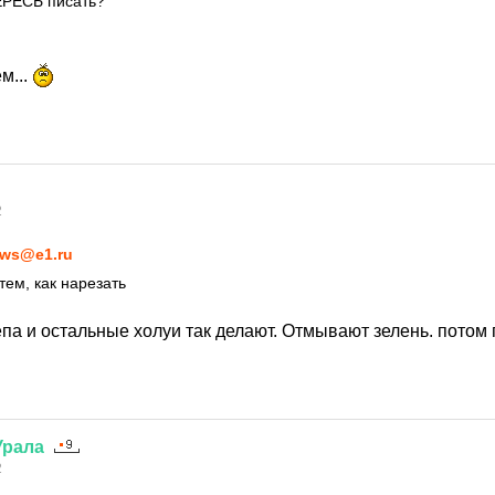
ЕРЕСЬ писать?
м...
2
ws@e1.ru
тем, как нарезать
па и остальные холуи так делают. Отмывают зелень. потом 
Урала
2