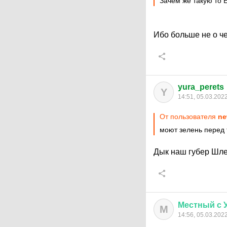
Зачем же такую то 
Ибо больше не о че
yura_perets
Y
14:51, 05.03.202
От пользователя
ne
моют зелень перед 
Дык наш губер Шле
Местный
с
М
14:56, 05.03.202