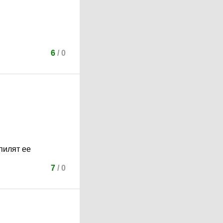
6
/
0
пилят ее
7
/
0