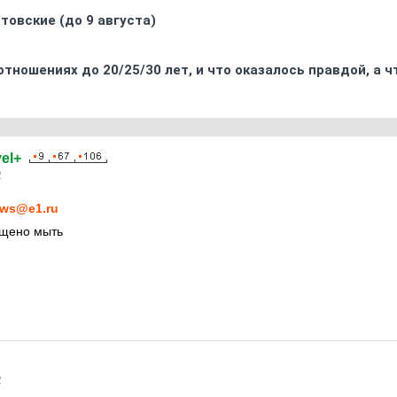
товские (до 9 августа)
отношениях до 20/25/30 лет, и что оказалось правдой, а 
el+
2
ws@e1.ru
ещено мыть
2