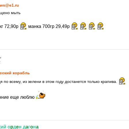
ws@e1.ru
ещено мыть
кг 72,90р
манка 700гр 29,49р
2
сский корабль
я по всему, из зелени в этом году достанется только крапива.
анние еще люблю
кий
о
p
д
e
н
д
a
г
o
н
a