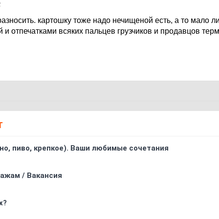
2
 разносить. картошку тоже надо нечищеной есть, а то мало ли
й и отпечатками всяких пальцев грузчиков и продавцов тер
Т
ино, пиво, крепкое). Ваши любимые сочетания
ажам / Вакансия
х?