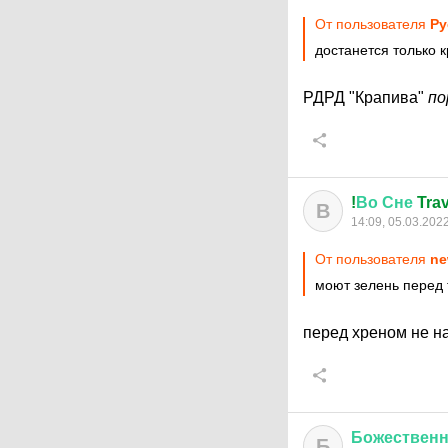
От пользователя
Ру
достанется только 
РДРД "Крапива"
по
!
Во
Сне
Trav
В
14:09, 05.03.202
От пользователя
ne
моют зелень перед 
перед хреном не 
Божествен
Б