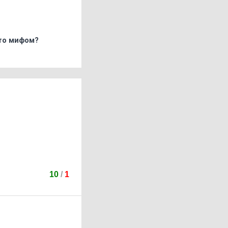
что мифом?
10
/
1