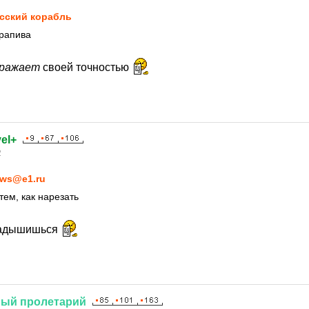
сский корабль
крапива
ражает
своей точностью
el+
2
ws@e1.ru
тем, как нарезать
надышишься
ный
пролетарий