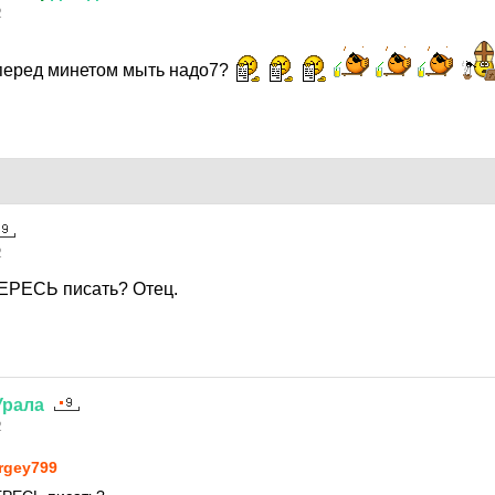
2
перед минетом мыть надо7?
2
 ЕРЕСЬ писать? Отец.
Урала
2
rgey799