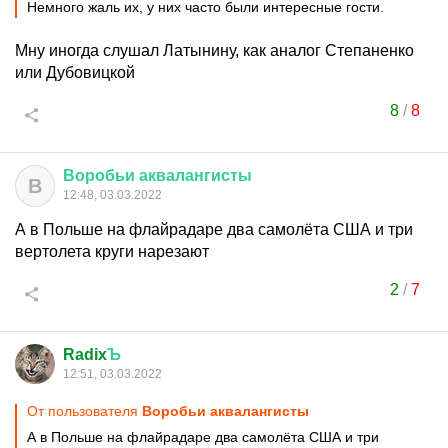
Немного жаль их, у них часто были интересные гости.
Мну иногда слушал Латынину, как аналог Степаненко
или Дубовицкой
8
/
8
Воробьи
аквалангисты
В
12:48, 03.03.2022
А в Польше на флайрадаре два самолёта США и три
вертолета круги нарезают
2
/
7
Radix
Ъ
12:51, 03.03.2022
От пользователя
Воробьи аквалангисты
А в Польше на флайрадаре два самолёта США и три