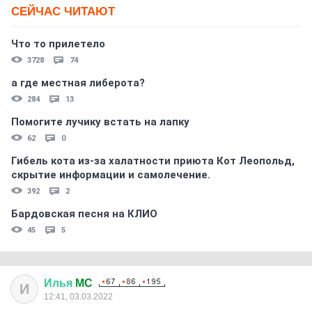
СЕЙЧАС ЧИТАЮТ
Что то прилетело
3728
74
а где местная либерота?
284
13
Помогите лучику встать на лапку
62
0
Гибель кота из-за халатности приюта Кот Леопольд,
скрытиe информации и самолечение.
392
2
Бардовская песня на КЛИО
45
5
Илья
MC
И
12:41, 03.03.2022