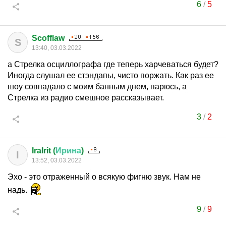
6
/
5
Scofflaw
S
13:40, 03.03.2022
а Стрелка осциллографа где теперь харчеваться будет?
Иногда слушал ее стэндапы, чисто поржать. Как раз ее
шоу совпадало с моим банным днем, парюсь, а
Стрелка из радио смешное рассказывает.
3
/
2
IraIrit (
Ирина
)
I
13:52, 03.03.2022
Эхо - это отраженный о всякую фигню звук. Нам не
надь.
9
/
9