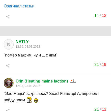
Оригинал статьи
14
/
12
NATI-Y
N
12:36, 03.03.2022
"помер максим, ну и ... с ним"
21
/
19
Orin (Heating mains faction)
12:37, 03.03.2022
"Эхо Мацы" закрылось? Ужас! Кошмар! А, впрочем,
пойду поем
21
/
13