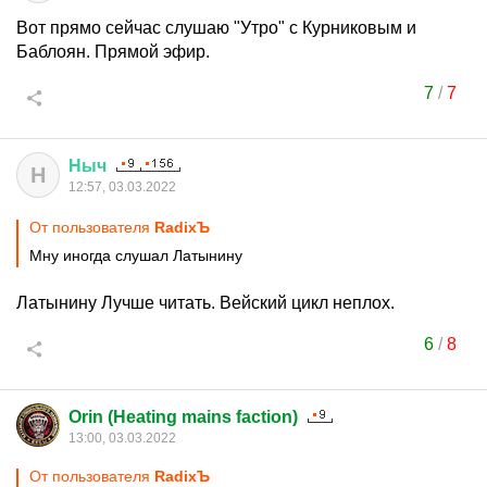
Вот прямо сейчас слушаю "Утро" с Курниковым и
Баблоян. Прямой эфир.
7
/
7
Ныч
Н
12:57, 03.03.2022
От пользователя
RadixЪ
Мну иногда слушал Латынину
Латынину Лучше читать. Вейский цикл неплох.
6
/
8
Orin (Heating mains faction)
13:00, 03.03.2022
От пользователя
RadixЪ