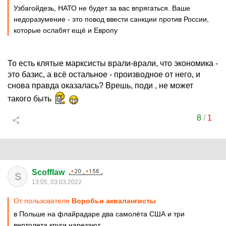
Узбагойдезь, НАТО не будет за вас впрягаться. Ваше
недоразумение - это повод ввести санкции против России,
которые ослабят ещё и Европу
То есть клятые марксисты врали-врали, что экономика -
это базис, а всё остальное - производное от него, и
снова правда оказалась? Врешь, поди , не может
такого быть
8
/
1
Scofflaw
S
13:05, 03.03.2022
От пользователя
Воробьи аквалангисты
в Польше на флайрадаре два самолёта США и три
вертолета круги нарезают