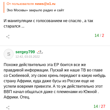
От пользователя
news@e1.ru
Эхо Москвы» закрыло радио и сайт
И манипуляции с голосованием не спасло , а так
старался ...
14
/
2
sergey799
S
12:42, 03.03.2022
Похоже действительно эта ЕР боится все же
правдивой информации. Пускай же наше ТВ во главе
со Скобеевой, эту свою хрень передают в какую нибудь
страну Африки, куда даже бусы из России еще не
успели вовремя привезти. А то уж действительно этот
ВВП начал общаться даже с племенами из Южной .
Африки. Отец.
14
/
27