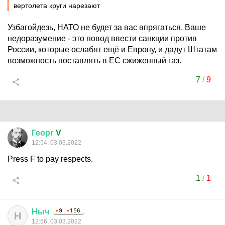
вертолета круги нарезают
Узбагойдезь, НАТО не будет за вас впрягаться. Ваше
недоразумение - это повод ввести санкции против
России, которые ослабят ещё и Европу, и дадут Штатам
возможность поставлять в ЕС сжиженный газ.
7
/
9
Георг
V
12:54, 03.03.2022
Press F to pay respects.
1
/
1
Ныч
Н
12:56, 03.03.2022