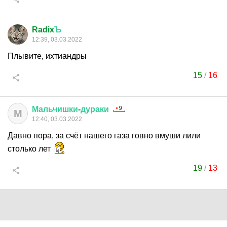
Radix
Ъ
12:39, 03.03.2022
Плывите, ихтиандры
15
/
16
Мальчишки
-
дураки
М
12:40, 03.03.2022
Давно пора, за счёт нашего газа говно вмуши лили
столько лет
19
/
13