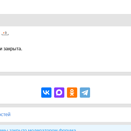
2
и закрыта.
остей
емы закрыто модератором форума.