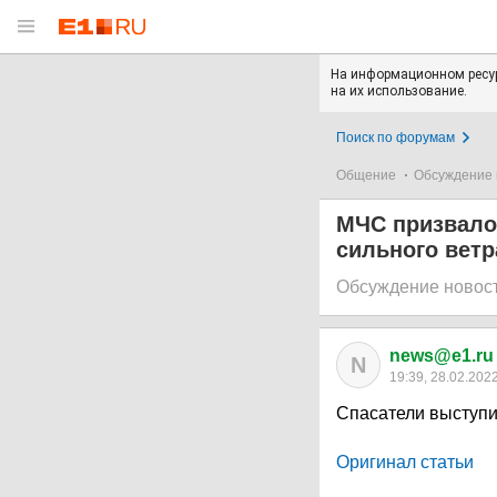
На информационном ресур
на их использование.
Поиск по форумам
Общение
Обсуждение 
МЧС призвало 
сильного ветр
Обсуждение новос
news@e1.ru
N
19:39, 28.02.202
Спасатели выступи
Оригинал статьи