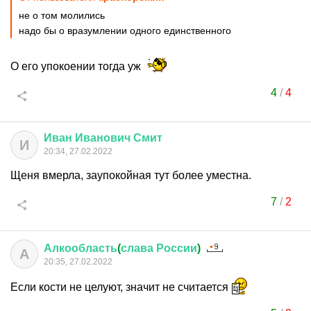
не о том молились
надо бы о вразумлении одного единственного
О его упокоении тогда уж
4
/
4
Иван
Иванович
Смит
И
20:34, 27.02.2022
Щеня вмерла, заупокойная тут более уместна.
7
/
2
Алкообласть
(
слава
России
)
А
20:35, 27.02.2022
Если кости не целуют, значит не считается