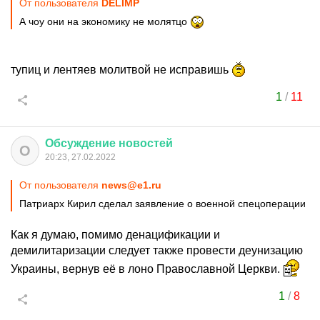
От пользователя
DELIMP
А чоу они на экономику не молятцо
тупиц и лентяев молитвой не исправишь
1
/
11
Обсуждение
новостей
О
20:23, 27.02.2022
От пользователя
news@e1.ru
Патриарх Кирил сделал заявление о военной спецоперации
Как я думаю, помимо денацификации и
демилитаризации следует также провести деунизацию
Украины, вернув её в лоно Православной Церкви.
1
/
8