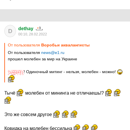
dethay
D
00:10, 28.02.2022
От пользователя
Воробьи аквалангисты
От пользователя
news@e1.ru
прошел молебен за мир на Украине
! Одиночный митинг - нельзя, молебен - можно!
Тычё
молебен от мининга не отличаешь!?
Это же совсем другое
Ковидка на молебен бессильна