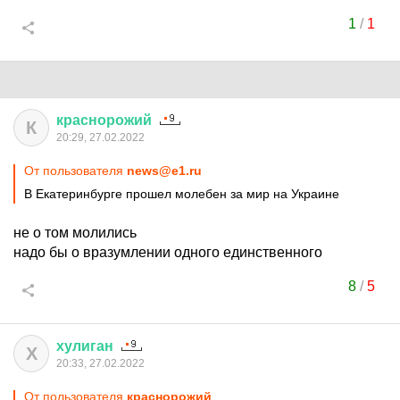
1
/
1
краснорожий
К
20:29, 27.02.2022
От пользователя
news@e1.ru
В Екатеринбурге прошел молебен за мир на Украине
не о том молились
надо бы о вразумлении одного единственного
8
/
5
хулиган
Х
20:33, 27.02.2022
От пользователя
краснорожий