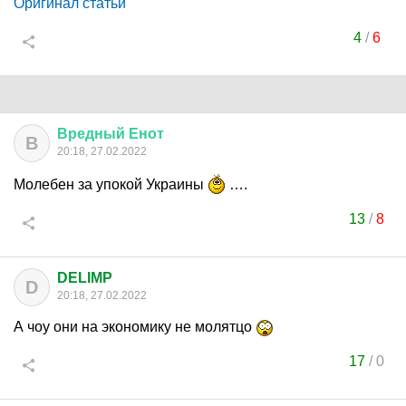
Оригинал статьи
4
/
6
Вредный
Енот
В
20:18, 27.02.2022
Молебен за упокой Украины
….
13
/
8
DELIMP
D
20:18, 27.02.2022
А чоу они на экономику не молятцо
17
/
0