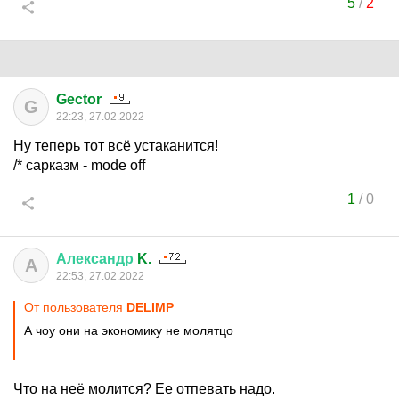
5
/
2
Gector
G
22:23, 27.02.2022
Ну теперь тот всё устаканится!
/* сарказм - mode off
1
/
0
Александр
K.
А
22:53, 27.02.2022
От пользователя
DELIMP
А чоу они на экономику не молятцо
Что на неё молится? Ее отпевать надо.