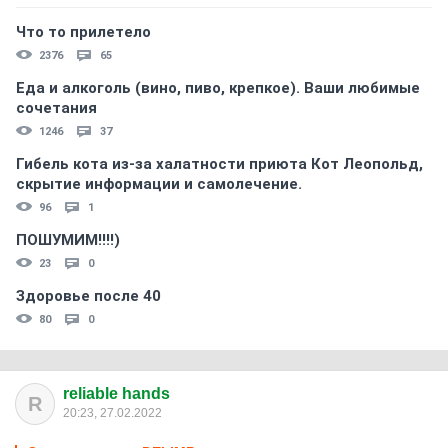
Что то прилетело
2376
65
Еда и алкоголь (вино, пиво, крепкое). Ваши любимые
сочетания
1246
37
Гибель кота из-за халатности приюта Кот Леопольд,
скрытиe информации и самолечение.
96
1
ПОШУМИМ!!!!)
23
0
Здоровье после 40
80
0
reliable hands
R
20:23, 27.02.2022