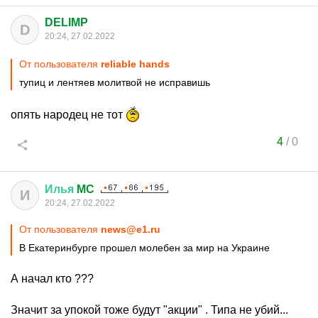
DELIMP
D
20:24, 27.02.2022
От пользователя
reliable hands
тупиц и лентяев молитвой не исправишь
опять народец не тот
4
/
0
Илья
MC
И
20:24, 27.02.2022
От пользователя
news@e1.ru
В Екатеринбурге прошел молебен за мир на Украине
А начал кто ???
Значит за упокой тоже будут "акции" . Типа не убий...