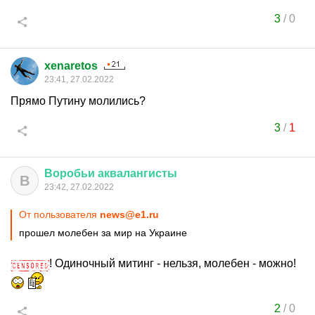
3
/
0
xenaretos
23:41, 27.02.2022
Прямо Путину молились?
3
/
1
Воробьи
аквалангисты
В
23:42, 27.02.2022
От пользователя
news@e1.ru
прошел молебен за мир на Украине
! Одиночный митинг - нельзя, молебен - можно!
2
/
0