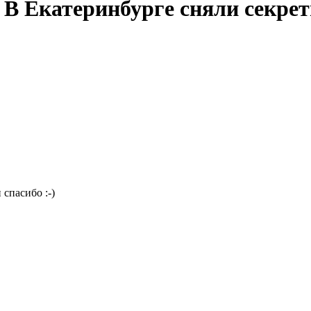
» В Екатеринбурге сняли секр
и спасибо
:-)