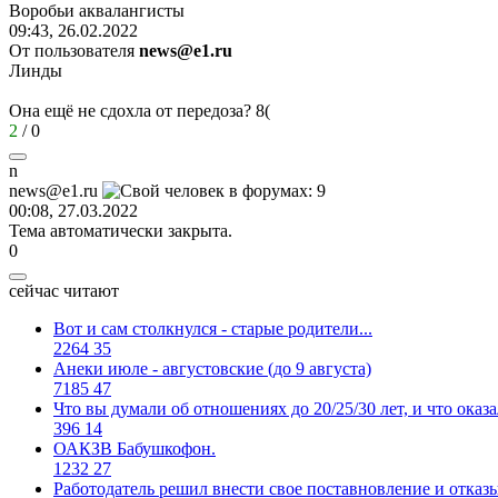
Воробьи
аквалангисты
09:43, 26.02.2022
От пользователя
news@e1.ru
Линды
Она ещё не сдохла от передоза?
8(
2
/
0
n
news@e1.ru
00:08, 27.03.2022
Тема автоматически закрыта.
0
сейчас читают
Вот и сам столкнулся - старые родители...
2264
35
Анеки июле - августовские (до 9 августа)
7185
47
Что вы думали об отношениях до 20/25/30 лет, и что оказ
396
14
ОАКЗВ Бабушкофон.
1232
27
Работодатель решил внести свое поставновление и отказы