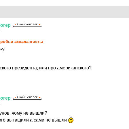
югер
2
робьи аквалангисты
ку!
ского президента, или про американского?
югер
2
кунов, чому не вышли?
ого вытащили а сами не вышли