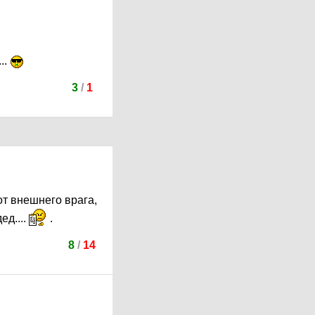
..
3
/
1
от внешнего врага,
ед....
.
8
/
14