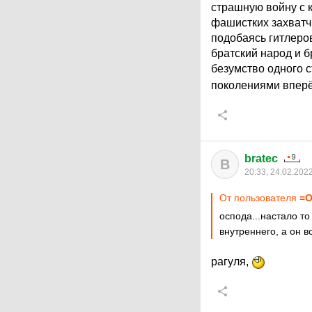
страшную войну с 
фашистких захватчи
подобаясь гитлеро
братский народ и б
безумство одного 
поколениями впер
bratec
B
20:33, 24.02.202
От пользователя
=О
оспода...настало то
внутреннего, а он 
рагуля,