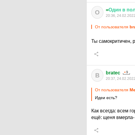
=
Один
в
по
О
20:36, 24.02.202
От пользователя
br
Ты самокритичен, р
bratec
B
20:37, 24.02.202
От пользователя
Ме
Идеи есть?
Как всегда: всем г
ещё: щеня вмерла-