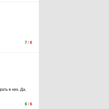
7
/
6
ать в них. Да,
6
/
6