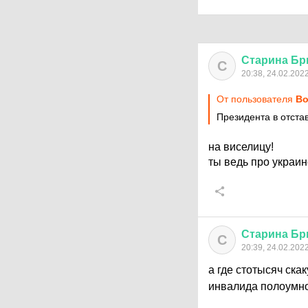
Старина
Бр
С
20:38, 24.02.202
От пользователя
Во
Президента в отстав
на виселицу!
ты ведь про украин
Старина
Бр
С
20:39, 24.02.202
а где стотысяч ска
инвалида полоумн