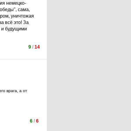
ия немецко-
обеды", сама,
ором, уничтожая
а всё это! За
, и будущими
9
/
14
го врага, а от
6
/
6