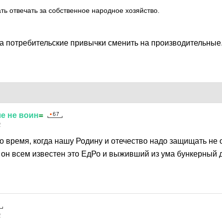
ть отвечать за собственное народное хозяйство.
ка потребительские привычки сменить на производительные.
ле
не
воин
=
2
то время, когда нашу Родину и отечество надо защищать не 
а он всем известен это ЕдРо и выживший из ума бункерный д
2