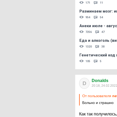
171
11
Разминаем мозг: и
954
54
Анеки июле - авгус
7256
47
Еда и алкоголь (в
1320
38
Генетический код 
105
5
Donalds
D
20:18, 24.02.202
От пользователя
ne
Больно и страшно
Как так получилос