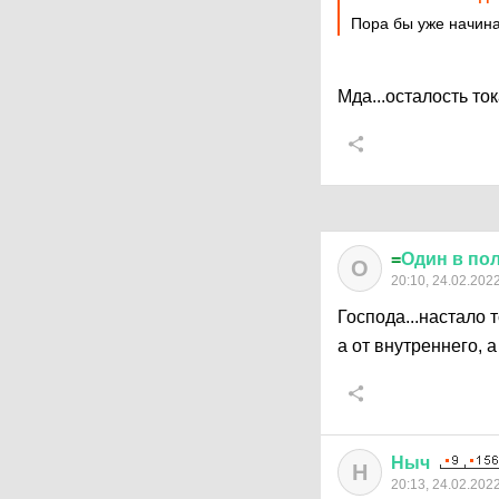
Пора бы уже начина
Мда...осталость то
=
Один
в
по
О
20:10, 24.02.202
Господа...настало 
а от внутреннего, 
Ныч
Н
20:13, 24.02.202