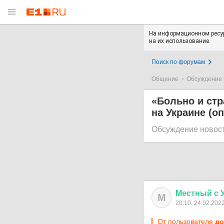
На информационном ресур
на их использование.
Поиск по форумам
Общение
Обсуждение 
«Больно и стр
на Украине (о
Обсуждение новос
Местный
с
М
20:10, 24.02.202
От пользователя
до