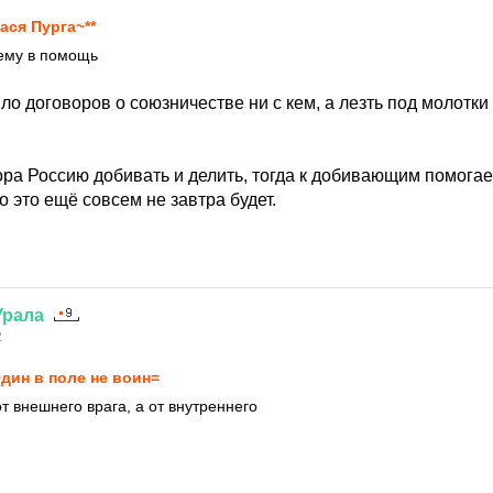
ася Пурга~**
 ему в помощь
ыло договоров о союзничестве ни с кем, а лезть под молотки
ора Россию добивать и делить, тогда к добивающим помогае
о это ещё совсем не завтра будет.
Урала
2
дин в поле не воин=
т внешнего врага, а от внутреннего