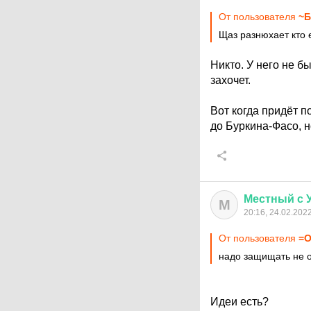
От пользователя
~Б
Щаз разнюхает кто
Никто. У него не б
захочет.
Вот когда придёт п
до Буркина-Фасо, н
Местный
с
М
20:16, 24.02.202
От пользователя
=О
надо защищать не о
Идеи есть?