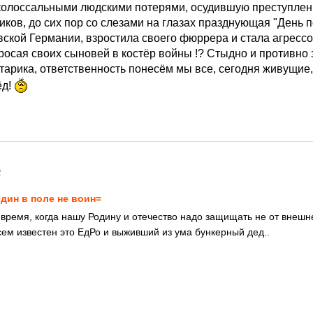
колоссальными людскими потерями, осудившую преступлен
ков, до сих пор со слезами на глазах празднующая "День п
вской Германии, взростила своего фюррера и стала агресс
росая своих сыновей в костёр войны !? Стыдно и противно з
старика, ответственность понесём мы все, сегодня живущие
ёд!
2
дин в поле не воин=
 время, когда нашу Родину и отечество надо защищать не от внешне
всем известен это ЕдРо и выживший из ума бункерный дед..