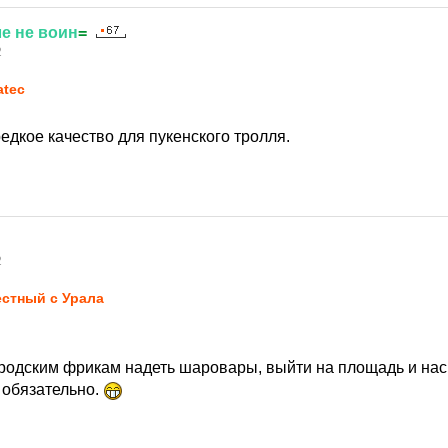
ле
не
воин
=
2
atec
едкое качество для пукенского тролля.
2
стный с Урала
ородским фрикам надеть шаровары, выйти на площадь и наср
 обязательно.