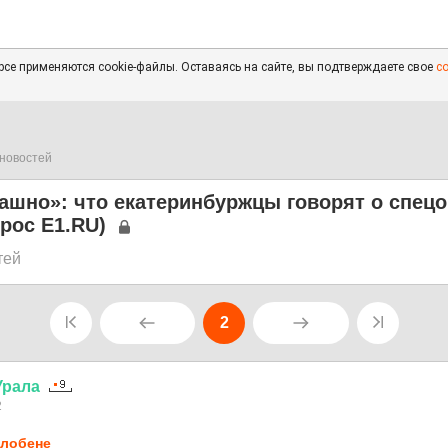
се применяются cookie-файлы. Оставаясь на сайте, вы подтверждаете свое
с
новостей
ашно»: что екатеринбуржцы говорят о спец
прос E1.RU)
тей
2
Урала
2
лобене