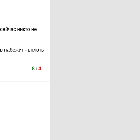
 сейчас никто не
в набежит - вплоть
8
/
4