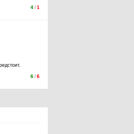
4
/
1
редстоит.
6
/
6