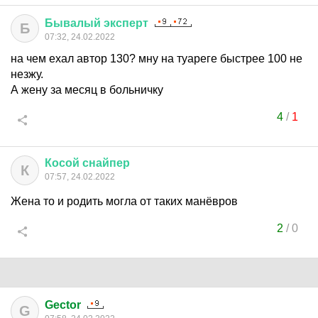
Бывалый
эксперт
Б
07:32, 24.02.2022
на чем ехал автор 130? мну на туареге быстрее 100 не
незжу.
А жену за месяц в больничку
4
/
1
Косой
снайпер
К
07:57, 24.02.2022
Жена то и родить могла от таких манёвров
2
/
0
Gector
G