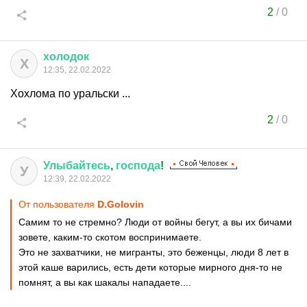
2
/
0
холодок
Х
12:35, 22.02.2022
Хохлома по уральски ...
2
/
0
Улыбайтесь
,
господа
!
У
12:39, 22.02.2022
От пользователя
D.Golovin
Самим то не стремно? Люди от войны бегут, а вы их бичами
зовете, каким-то скотом воспринимаете.
Это не захватчики, не мигранты, это беженцы, люди 8 лет в
этой каше варились, есть дети которые мирного дня-то не
помнят, а вы как шакалы нападаете....