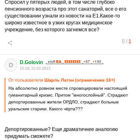
Спросил у пятерых людей, в том числе глубоко
пенсионного возраста про этот санаторий, все о его
существовании узнали из новости на Е1.Какое-то
широко известное в узких кругах медицинское
учреждение, без которого загнемся все?
0
/
1
D.Golovin
D
15:18, 22.02.2022
От пользователя
Шарль Латэн (ограничение 16+)
На абсолютно ровном месте спровоцировали настоящий
гуманитарный кризис. Притом "многослойный". Страдают
депортированные жители ОРДЛО, страдают больные
уральские старики. Какого чёрта???
Депортированные? Еще драматичнее аналогию
придумать сможете?