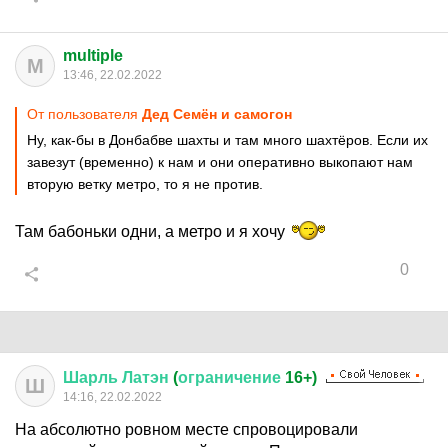
multiple
M
13:46, 22.02.2022
От пользователя
Дед Семён и самогон
Ну, как-бы в Донбабве шахты и там много шахтёров. Если их
завезут (временно) к нам и они оперативно выкопают нам
вторую ветку метро, то я не против.
Там бабоньки одни, а метро и я хочу
0
Шарль
Латэн
(
ограничение
16+)
Ш
14:16, 22.02.2022
На абсолютно ровном месте спровоцировали