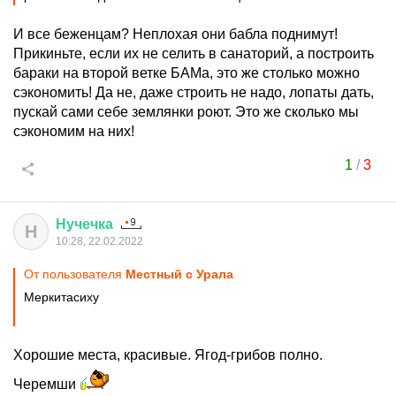
И все беженцам? Неплохая они бабла поднимут!
Прикиньте, если их не селить в санаторий, а построить
бараки на второй ветке БАМа, это же столько можно
сэкономить! Да не, даже строить не надо, лопаты дать,
пускай сами себе землянки роют. Это же сколько мы
сэкономим на них!
1
/
3
Нучечка
Н
10:28, 22.02.2022
От пользователя
Местный с Урала
Меркитасиху
Хорошие места, красивые. Ягод-грибов полно.
Черемши