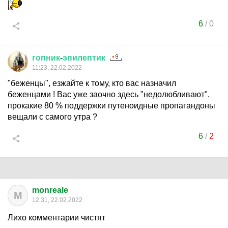
6
/
0
гопник
-
эпилептик
11:23, 22.02.2022
"беженцы", езжайте к тому, кто вас назначил
беженцами ! Вас уже заочно здесь "недолюбливают".
прокакие 80 % поддержки путеноидные пропагандоны
вещали с самого утра ?
6
/
2
monreale
M
12:31, 22.02.2022
Лихо комментарии чистят