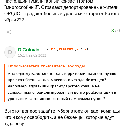
настоящий гуманитарный кризис. Притом
"многослойный". Страдают депортированные жители
ОРДЛО, страдают больные уральские старики. Какого
чёрта???
3
/
0
D.Golovin
D
15:14, 22.02.2022
От пользователя
Улыбайтесь, господа!
мне одному кажется что есть территории, намного лучше
приспособленные для массового исхода беженцев?
например, здравницы краснодарского края, а не
занюханный специализированный центр реабилитации в
уральском зажопинске, который нам самим нужен?
Вы этот вопрос задайте губернатору, он дает команды
что и кому освободить, а не беженцы, которые едут
куда везут.