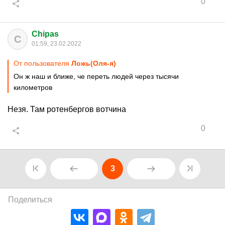
0
Chipas
C
01:59, 23.02.2022
От пользователя
Ложь(Оля-я)
Он ж наш и ближе, че переть людей через тысячи
километров
Незя. Там ротенбергов вотчина
0
3
Поделиться