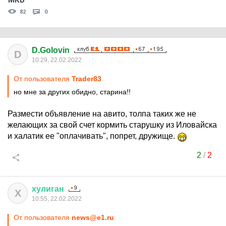
МКБ
82
0
D.Golovin
D
10:29, 22.02.2022
От пользователя
Trader83
но мне за других обидно, старина!!
Размести объявление на авито, толпа таких же не
желающих за свой счет кормить старушку из Иловайска
и халатик ее "оплачивать", попрет, дружище.
2
/
2
хулиган
Х
10:55, 22.02.2022
От пользователя
news@e1.ru