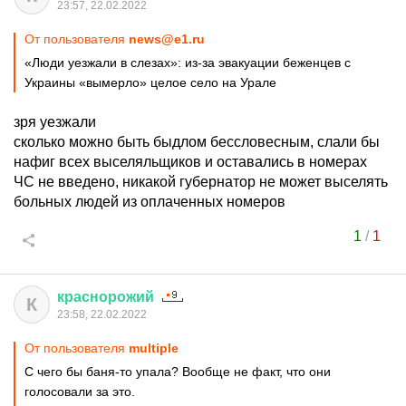
23:57, 22.02.2022
От пользователя
news@e1.ru
«Люди уезжали в слезах»: из-за эвакуации беженцев с
Украины «вымерло» целое село на Урале
зря уезжали
сколько можно быть быдлом бессловесным, слали бы
нафиг всех выселяльщиков и оставались в номерах
ЧС не введено, никакой губернатор не может выселять
больных людей из оплаченных номеров
1
/
1
краснорожий
К
23:58, 22.02.2022
От пользователя
multiple
С чего бы баня-то упала? Вообще не факт, что они
голосовали за это.