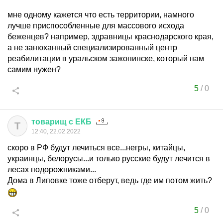
мне одному кажется что есть территории, намного
лучше приспособленные для массового исхода
беженцев? например, здравницы краснодарского края,
а не занюханный специализированный центр
реабилитации в уральском зажопинске, который нам
самим нужен?
5
/
0
товарищ
с
ЕКБ
Т
12:40, 22.02.2022
скоро в РФ будут лечиться все...негры, китайцы,
украинцы, белорусы...и только русские будут лечится в
лесах подорожниками...
Дома в Липовке тоже отберут, ведь где им потом жить?
5
/
0