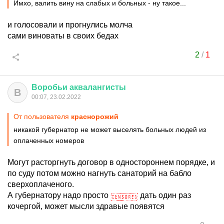
Имхо, валить вину на слабых и больных - ну такое...
и голосовали и прогнулись молча
сами виноваты в своих бедах
2
/
1
Воробьи
аквалангисты
В
00:07, 23.02.2022
От пользователя
краснорожий
никакой губернатор не может выселять больных людей из
оплаченных номеров
Могут расторгнуть договор в одностороннем порядке, и
по суду потом можно нагнуть санаторий на бабло
сверхоплаченого.
А губернатору надо просто
дать один раз
кочергой, может мысли здравые появятся