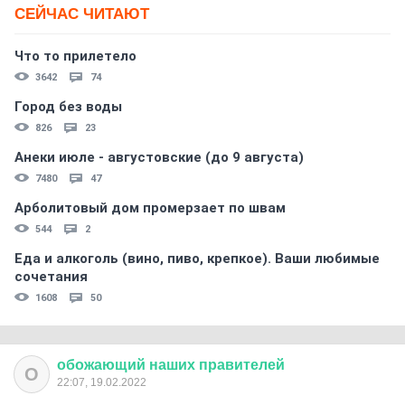
СЕЙЧАС ЧИТАЮТ
Что то прилетело
3642
74
Город без воды
826
23
Анеки июле - августовские (до 9 августа)
7480
47
Арболитовый дом промерзает по швам
544
2
Еда и алкоголь (вино, пиво, крепкое). Ваши любимые
сочетания
1608
50
обожающий
наших
правителей
О
22:07, 19.02.2022