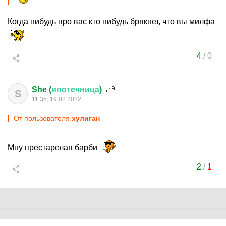
Когда нибудь про вас кто нибудь брякнет, что вы милфа
4
/
0
She (
ипотечница
)
S
11:35, 19.02.2022
От пользователя
хулиган
Мну престарелая барби
2
/
1