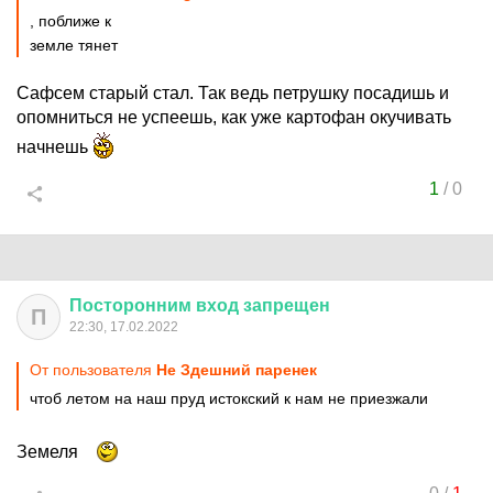
, поближе к
земле тянет
Сафсем старый стал. Так ведь петрушку посадишь и
опомниться не успеешь, как уже картофан окучивать
начнешь
1
/
0
Посторонним
вход
запрещен
П
22:30, 17.02.2022
От пользователя
Не Здешний паренек
чтоб летом на наш пруд истокский к нам не приезжали
Земеля