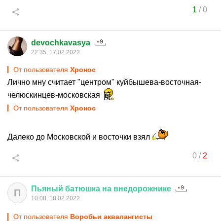
1
/
0
devochkavasya
22:35, 17.02.2022
От пользователя
Хронос
Лично мну считает "центром" куйбышева-восточная-
челюскинцев-московская
От пользователя
Хронос
Далеко до Московской и восточки взял
0
/
2
Пьяный
батюшка
на
внедорожнике
П
10:08, 18.02.2022
От пользователя
Воробьи аквалангисты