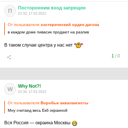
Посторонним
вход
запрещен
П
22:32, 17.02.2022
От пользователя
эзотeричecкий оpдeн дaгoнa
в каждом доме пивасик продают на разлив
В таком случае центра у нас нет
1
/
0
Why Not?!
W
22:34, 17.02.2022
От пользователя
Воробьи аквалангисты
Мну считаед весь Екб окраиной
Вся Россия — окраина Москвы