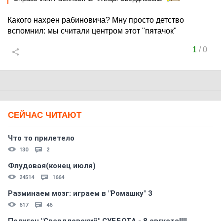
Какого нахрен рабиновича? Мну просто детство
вспомнил: мы считали центром этот "пятачок"
1
/
0
СЕЙЧАС ЧИТАЮТ
Что то прилетело
130
2
Флудовая(конец июля)
24514
1664
Разминаем мозг: играем в "Ромашку" 3
617
46