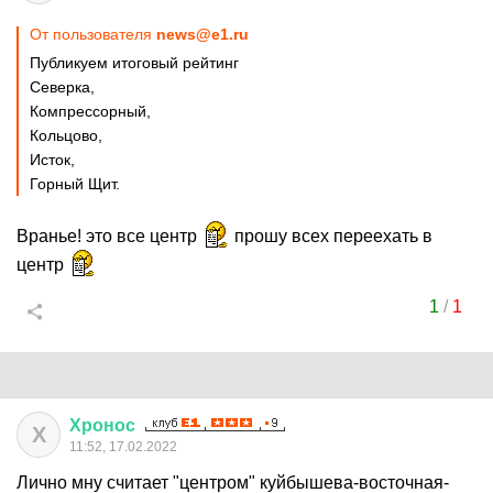
От пользователя
news@e1.ru
Публикуем итоговый рейтинг
Северка,
Компрессорный,
Кольцово,
Исток,
Горный Щит.
Вранье! это все центр
прошу всех переехать в
центр
1
/
1
Хронос
Х
11:52, 17.02.2022
Лично мну считает "центром" куйбышева-восточная-