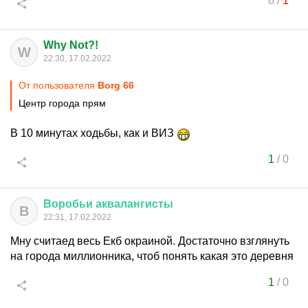
0
/
1
Why Not?!
W
22:30, 17.02.2022
От пользователя
Borg 66
Центр города прям
В 10 минутах ходьбы, как и ВИЗ
1
/
0
Воробьи
аквалангисты
В
22:31, 17.02.2022
Мну считаед весь Екб окраиной. Достаточно взглянуть
на города миллионника, чтоб понять какая это деревня
1
/
0