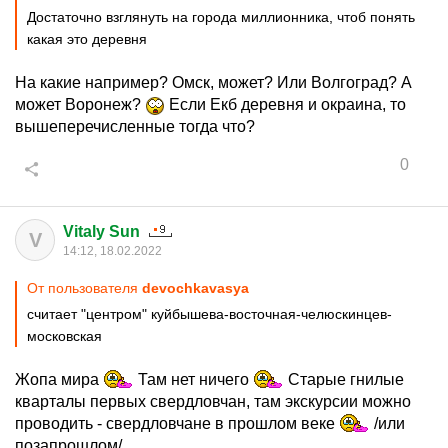
Достаточно взглянуть на города миллионника, чтоб понять
какая это деревня
На какие например? Омск, может? Или Волгоград? А
может Воронеж?
Если Екб деревня и окраина, то
вышеперечисленные тогда что?
0
Vitaly Sun
V
14:12, 18.02.2022
От пользователя
devochkavasya
считает "центром" куйбышева-восточная-челюскинцев-
московская
Жопа мира
Там нет ничего
Старые гнилые
кварталы первых свердловчан, там экскурсии можно
проводить - свердловчане в прошлом веке
/или
позапрошлом/