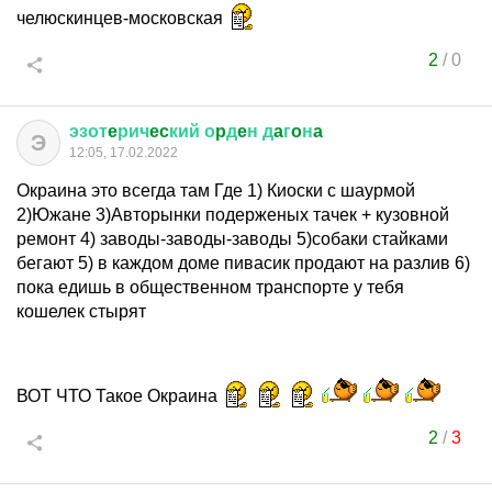
челюскинцев-московская
2
/
0
эзот
e
рич
ec
кий
о
p
д
e
н
д
a
г
o
н
a
Э
12:05, 17.02.2022
Окраина это всегда там Где 1) Киоски с шаурмой
2)Южане 3)Авторынки подерженых тачек + кузовной
ремонт 4) заводы-заводы-заводы 5)собаки стайками
бегают 5) в каждом доме пивасик продают на разлив 6)
пока едишь в общественном транспорте у тебя
кошелек стырят
ВОТ ЧТО Такое Окраина
2
/
3