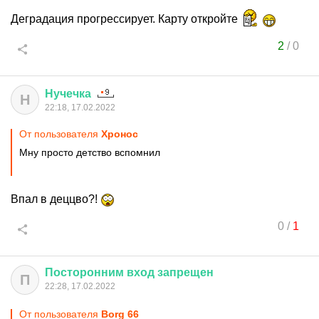
Деградация прогрессирует. Карту откройте
2
/
0
Нучечка
Н
22:18, 17.02.2022
От пользователя
Хронос
Мну просто детство вспомнил
Впал в деццво?!
0
/
1
Посторонним
вход
запрещен
П
22:28, 17.02.2022
От пользователя
Borg 66