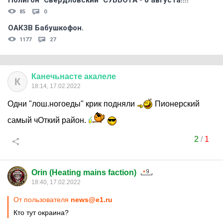
Полигон "Свердловский" СУББОТА - 8 августа!!!!
85
0
ОАКЗВ Бабушкофон.
1177
27
Канечьнасте
акалеле
К
18:14, 17.02.2022
Одни "лош.ногоеды" крик подняли
Пионерский
самый чОткий район.
2
/
1
Orin (Heating mains faction)
18:40, 17.02.2022
От пользователя
news@e1.ru
Кто тут окраина?