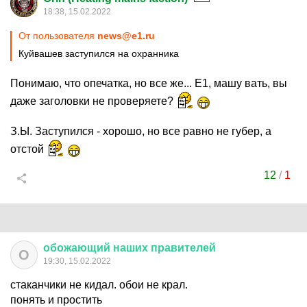
18:38, 15.02.2022
От пользователя
news@e1.ru
Куйвашев заступился на охранника
Понимаю, что опечатка, но все же... Е1, машу вать, вы
даже заголовки не проверяете?
З.Ы. Заступился - хорошо, но все равно не губер, а
отстой
12
/
1
обожающий
наших
правителей
О
19:30, 15.02.2022
стаканчики не кидал. обои не крал.
понять и простить