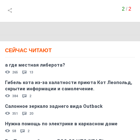
2
/
2
СЕЙЧАС ЧИТАЮТ
а где местная либерота?
265
13
Гибель кота из-за халатности приюта Кот Леопольд,
скрытиe информации и самолечение.
384
2
Салонное зеркало заднего вида Outback
351
20
Нужна помощь по электрике в каркасном доме
58
2