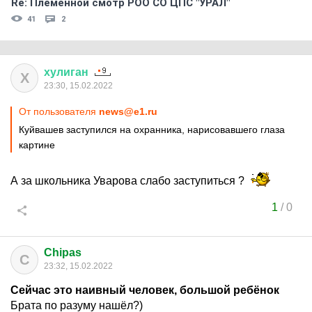
Re: Племеннoй смoтр РOO CO ЦПС "УРАЛ"
41
2
хулиган
Х
23:30, 15.02.2022
От пользователя
news@e1.ru
Куйвашев заступился на охранника, нарисовавшего глаза
картине
А за школьника Уварова слабо заступиться ?
1
/
0
Chipas
C
23:32, 15.02.2022
Сейчас это наивный человек, большой ребёнок
Брата по разуму нашёл?)