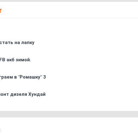
Т
стать на лапку
FB акб зимой.
граем в "Ромашку" 3
монт дизеля Хундай
2