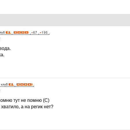
2
вода.
а.
2
 помню тут не помню (С)
 хватило, а на регик нет?