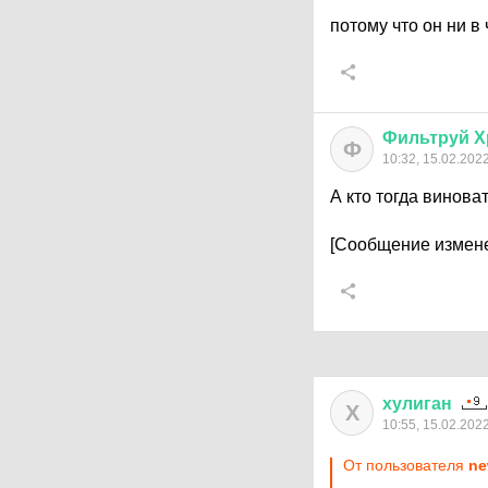
потому что он ни в
Фильтруй
Х
Ф
10:32, 15.02.202
А кто тогда винова
[Сообщение измене
хулиган
Х
10:55, 15.02.202
От пользователя
ne