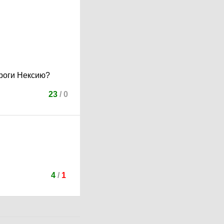
ороги Нексию?
23
/
0
4
/
1