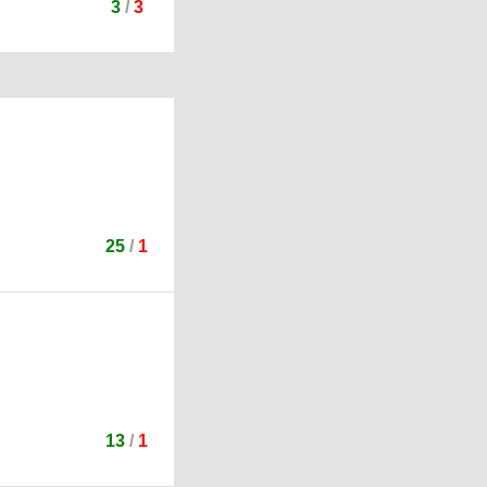
3
/
3
25
/
1
13
/
1