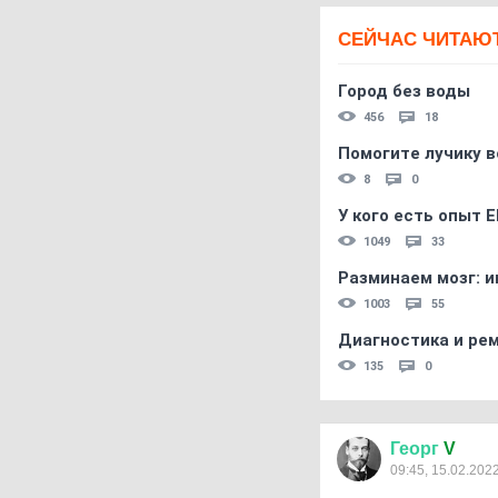
СЕЙЧАС ЧИТАЮ
Город без воды
456
18
Помогите лучику в
8
0
У кого есть опыт E
1049
33
Разминаем мозг: и
1003
55
Диагностика и ре
135
0
Георг
V
09:45, 15.02.202