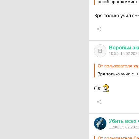
погиб программист
Зря только учил c+
Воробьи
ак
В
10:59, 15.02.202
От пользователя
ху
Зря только учил c++
С#
Убить
всех
11:00, 15.02.202
От пользователя
Со