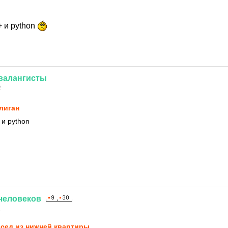
+ и python
валангисты
2
лиган
 и python
человеков
2
сед из нижней квартиры