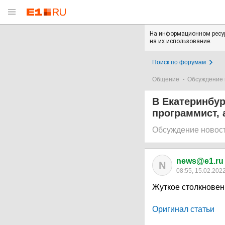
На информационном ресур
на их использование.
Поиск по форумам
Общение
Обсуждение 
В Екатеринбур
программист, 
Обсуждение новос
news@e1.ru
N
08:55, 15.02.202
Жуткое столкновен
Оригинал статьи