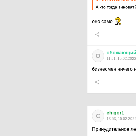
А кто тогда виноват
оно само
обожающи
О
11:51, 15.02.202
бизнесмен ничего н
chigor1
C
13:53, 15.02.202
Принудительное ле