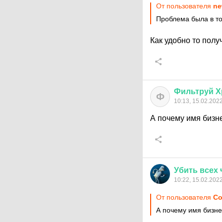
От пользователя
ne
Проблема была в то
Как удобно то полу
Фильтруй
Х
Ф
10:13, 15.02.202
А почему имя бизн
Убить
всех
10:22, 15.02.202
От пользователя
Со
А почему имя бизн