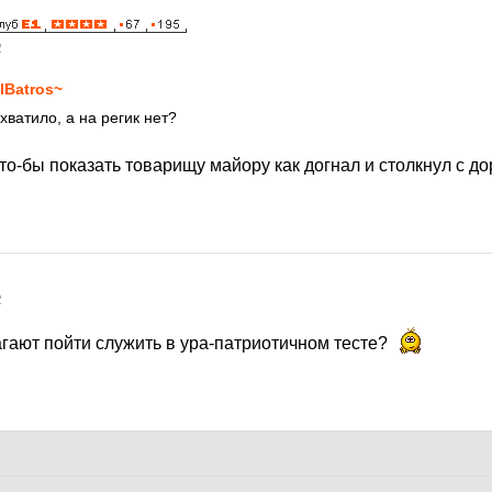
2
lBatros~
 хватило, а на регик нет?
то-бы показать товарищу майору как догнал и столкнул с д
2
агают пойти служить в ура-патриотичном тесте?