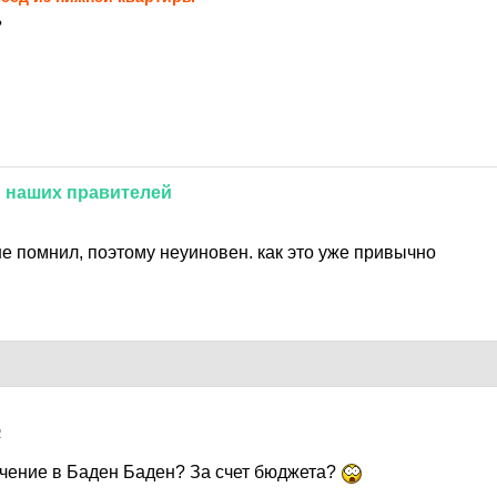
?
й
наших
правителей
2
е помнил, поэтому неуиновен. как это уже привычно
2
чение в Баден Баден? За счет бюджета?