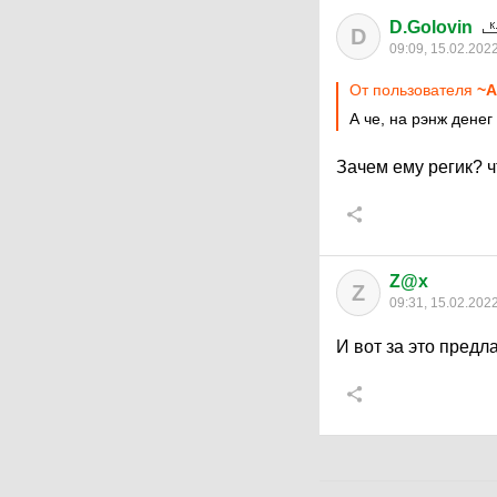
D.Golovin
D
09:09, 15.02.202
От пользователя
~A
А че, на рэнж денег
Зачем ему регик? ч
Z@x
Z
09:31, 15.02.202
И вот за это предл