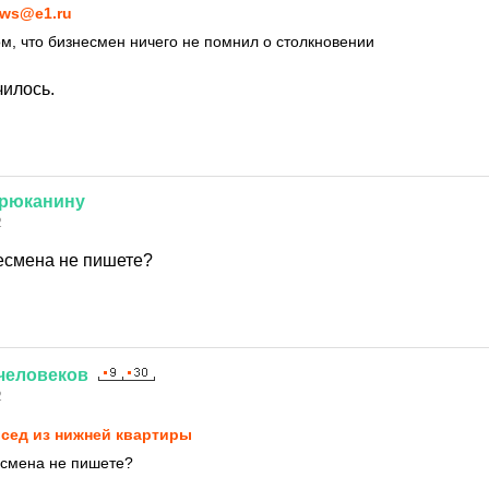
ws@e1.ru
м, что бизнесмен ничего не помнил о столкновении
чилось.
рюканину
2
есмена не пишете?
человеков
2
сед из нижней квартиры
есмена не пишете?