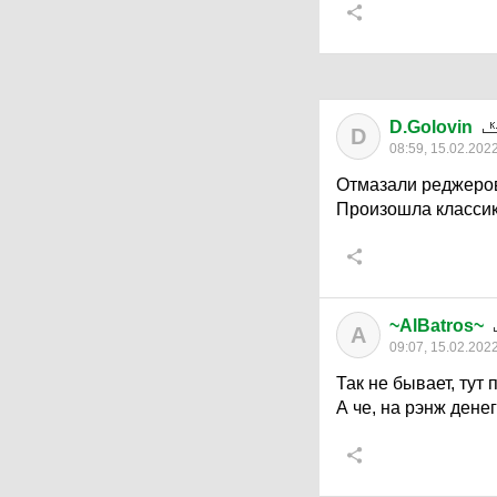
D.Golovin
D
08:59, 15.02.202
Отмазали реджеро
Произошла классик
~AlBatros~
A
09:07, 15.02.202
Так не бывает, тут
А че, на рэнж денег