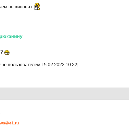
 чем не виноват
рюканину
2
т?
но пользователем 15.02.2022 10:32]
2
ws@e1.ru