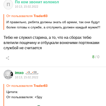
По
ком
звонит
колокол
П
10:13, 15.02.2022
От пользователя
Trader83
И правильно, ребята должны знать об армии, так они будут
более готовы к службе, а отслужить должен каждый мужик!!!
Тебю не служил старина, а то, что на сборах тебю
влепили пощечину и отбуцкали вонючими портянками
службой не считается
8
/
0
imxo
10:13, 15.02.2022
От пользователя
Trader83
Цитата:
От пользователя: +Spy