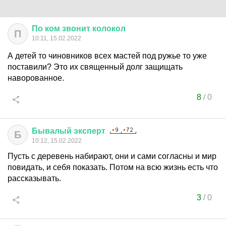
По
ком
звонит
колокол
П
10:11, 15.02.2022
А детей то чиновников всех мастей под ружье то уже
поставили? Это их священный долг защищать
наворованное.
8
/
0
Бывалый
эксперт
Б
10:12, 15.02.2022
Пусть с деревень набирают, они и сами согласны и мир
повидать, и себя показать. Потом на всю жизнь есть что
рассказывать.
3
/
0