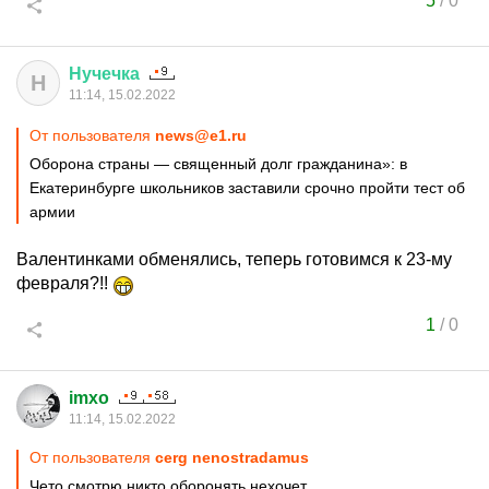
5
/
0
Нучечка
Н
11:14, 15.02.2022
От пользователя
news@e1.ru
Оборона страны — священный долг гражданина»: в
Екатеринбурге школьников заставили срочно пройти тест об
армии
Валентинками обменялись, теперь готовимся к 23-му
февраля?!!
1
/
0
imxo
11:14, 15.02.2022
От пользователя
cerg nenostradamus
Чето смотрю никто оборонять нехочет.