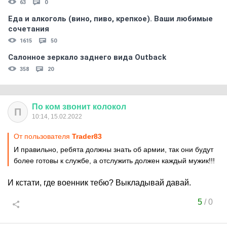
63
0
Еда и алкоголь (вино, пиво, крепкое). Ваши любимые
сочетания
1615
50
Салонное зеркало заднего вида Outback
358
20
По
ком
звонит
колокол
П
10:14, 15.02.2022
От пользователя
Trader83
И правильно, ребята должны знать об армии, так они будут
более готовы к службе, а отслужить должен каждый мужик!!!
И кстати, где военник тебю? Выкладывай давай.
5
/
0