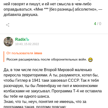
ней говорят и пишут, и ей нет смысла в чем-либо
оправдываться. «Мне *** [без разницы] абсолютно», —
добавила девушка.
4
/
0
Radix
Ъ
10:43, 15.02.2022
От пользователя
imxo
Россия расширялась после оборонительных войн.
Да, в том числе после Второй Мировой маленько
приросла территориями. А ты, разумеется, хотел бы,
чтобы Гитлер в 1941 таки завоевал СССР. Так я тебя
разочарую, ты бы Левенбрау не пил и мюнхенскими
колбасками не закусывал. Программа Т-4 не оставила
бы тебе ни одного шанса.
Знаю, что ты, неуч, понятия не имеешь, что за
программа такая, поэтому поясню: