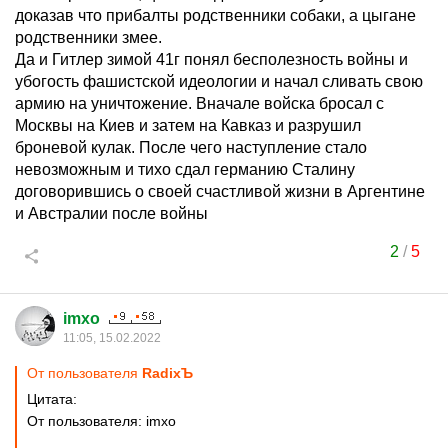
доказав что прибалты родственники собаки, а цыгане
родственники змее.
Да и Гитлер зимой 41г понял бесполезность войны и
убогость фашистской идеологии и начал сливать свою
армию на уничтожение. Вначале войска бросал с
Москвы на Киев и затем на Кавказ и разрушил
броневой кулак. После чего наступление стало
невозможным и тихо сдал германию Сталину
договорившись о своей счастливой жизни в Аргентине
и Австралии после войны
2
/
5
imxo
11:05, 15.02.2022
От пользователя
RadixЪ
Цитата:
От пользователя: imxo