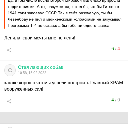
Да, в том числе после Второй Мировой маленько приросла
территориями. А ты, разумеется, хотел бы, чтобы Гитлер в
1941 таки завоевал СССР. Так я тебя разочарую, ты бы
Левенбрау не пил и мюнхенскими колбасками не закусывал.
Программа Т-4 не оставила бы тебе ни одного шанса.
Лепила, свои мечты мне не лепи!
6
/
4
Стая
лающих
собак
С
10:58, 15.02.2022
как же хорошо что мы успели построить Главный ХРАМ
вооруженных сил!
4
/
0