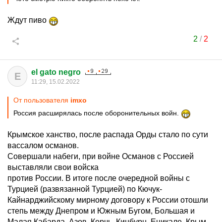
Ждут пиво
2
/
2
el gato negro
E
11:29, 15.02.2022
От пользователя
imxo
Россия расширялась после оборонительных войн.
Крымское ханство, после распада Орды стало по сути
вассалом османов.
Совершали набеги, при войне Османов с Россией
выставляли свои войска
против России. В итоге после очередной войны с
Турцией (развязанной Турцией) по Кючук-
Кайнарджийскому мирному договору к России отошли
степь между Днепром и Южным Бугом, Большая и
Малая Кабарда, Азов, Керчь, Кинбурн, Еникале. Крым