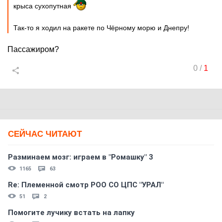
крыса сухопутная
Так-то я ходил на ракете по Чёрному морю и Днепру!
Пассажиром?
0
/
1
СЕЙЧАС ЧИТАЮТ
Разминаем мозг: играем в "Ромашку" 3
1165
63
Re: Племеннoй смoтр РOO CO ЦПС "УРАЛ"
51
2
Помогите лучику встать на лапку