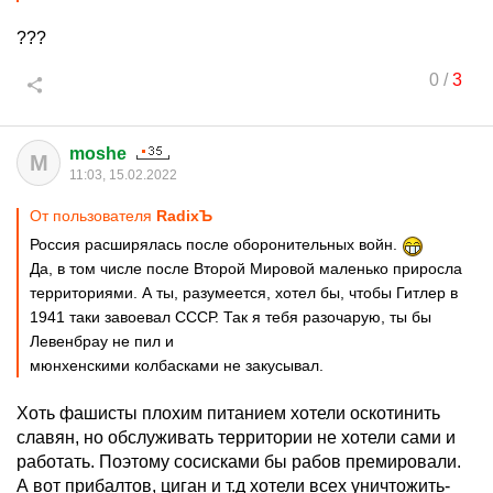
???
0
/
3
moshe
M
11:03, 15.02.2022
От пользователя
RadixЪ
Россия расширялась после оборонительных войн.
Да, в том числе после Второй Мировой маленько приросла
территориями. А ты, разумеется, хотел бы, чтобы Гитлер в
1941 таки завоевал СССР. Так я тебя разочарую, ты бы
Левенбрау не пил и
мюнхенскими колбасками не закусывал.
Хоть фашисты плохим питанием хотели оскотинить
славян, но обслуживать территории не хотели сами и
работать. Поэтому сосисками бы рабов премировали.
А вот прибалтов, циган и т.д хотели всех уничтожить-