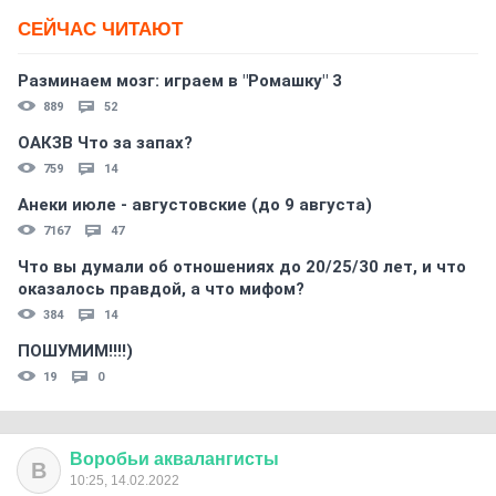
СЕЙЧАС ЧИТАЮТ
Разминаем мозг: играем в "Ромашку" 3
889
52
ОАКЗВ Что за запах?
759
14
Анеки июле - августовские (до 9 августа)
7167
47
Что вы думали об отношениях до 20/25/30 лет, и что
оказалось правдой, а что мифом?
384
14
ПОШУМИМ!!!!)
19
0
Воробьи
аквалангисты
В
10:25, 14.02.2022