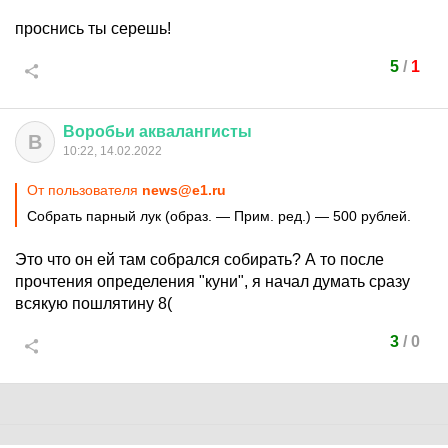
проснись ты серешь!
5
/
1
Воробьи
аквалангисты
В
10:22, 14.02.2022
От пользователя
news@e1.ru
Собрать парный лук (образ. — Прим. ред.) — 500 рублей.
Это что он ей там собрался собирать? А то после
прочтения определения "куни", я начал думать сразу
всякую пошлятину
8(
3
/
0