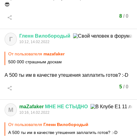
😎
8
/
0
Гленн
Вилобородый
Г
10:12, 14.02.2022
От пользователя
mazafaker
500 000 страшным доскам
А 500 ты им в качестве утешения заплатить готов?
:-D
5
/
0
maZafaker
МНЕ
НЕ
СТЫДНО
M
10:16, 14.02.2022
От пользователя
Гленн Вилобородый
А 500 ты им в качестве утешения заплатить готов?
:-D