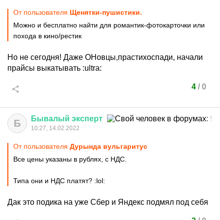
От пользователя
Щенятки-пушистики.
Можно и бесплатно найти для романтик-фотокарточки или
похода в кино/рестик
Но не сегодня! Даже ОНовцы,прастихоспади, начали
прайсы выкатывать
:ultra:
4
/
0
Бывалый
эксперт
Б
10:27, 14.02.2022
От пользователя
Дурында вульгаритус
Все цены указаны в рублях, с НДС.
Типа они и НДС платят?
:lol:
Дак это подика на уже Сбер и Яндекс подмял под себя