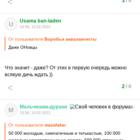
3
/
0
Usama ban-laden
U
10:56, 14.02.2022
От пользователя
Воробьи аквалангисты
Даже ОНовцы
Что значит - даже? От этих в первую очередь можно
всякую дичь ждать ))
2
/
0
Мальчишки
-
дураки
М
10:58, 14.02.2022
От пользователя
mazafaker
50 000 молодым, симпатичным и титькастым, 100 000