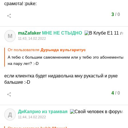
срамота!
:puke:
3
/
0
maZafaker
МНЕ
НЕ
СТЫДНО
M
11:43, 14.02.2022
От пользователя
Дурында вульгаритус
А тебю с большим самомнением или у тебю это абонементы
на пару лет?
:-D
если клиентка будет нидавольна мну рукастый и руке
бальшие
:-D
4
/
0
ДиКаприо
из
трамвая
Д
11:44, 14.02.2022