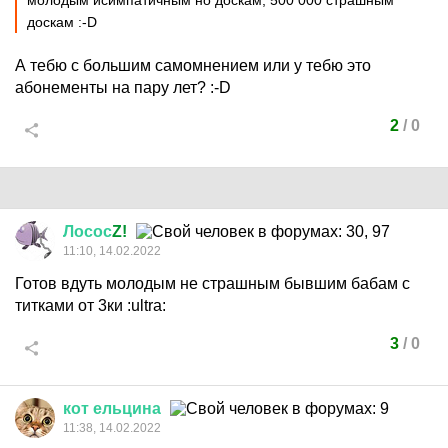
молодым исимпатичным но доскам, 500 000 страшным
доскам
:-D
А тебю с большим самомнением или у тебю это
абонементы на пару лет?
:-D
2
/
0
Лосос
Z!
11:10, 14.02.2022
Готов вдуть молодым не страшным бывшим бабам с
титками от 3ки
:ultra:
3
/
0
кот
ельцина
11:38, 14.02.2022