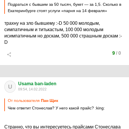
Подраться с бывшим за 50 тысяч, букет — за 1,5. Сколько в
Екатеринбурге стоят услуги «парня на 14 февраля»
трахну на зло бывшему
:-D
50 000 молодым,
симпатичным и титькастым, 100 000 молодым
исимпатичным но доскам, 500 000 страшным доскам
:-
D
9
/
0
Usama ban-laden
U
09:54, 14.02.2022
От пользователя
Пан Щик
Чем ответит Стонеслав? У него какой прайс?
:king:
Странно, что вы интересуетесь прайсами Стонеслава