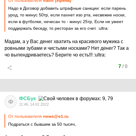
От пользователя
IraIrit (Ирина)
Надо в Договор добавить штрафные санкции: если парень
урод, то минус 50тр, если пахнет изо рта, несвежие носки,
если в футболке, нечесан то - минус 25тр, Если не умеет
поддержать беседу, то ресторан за его счет.
:ultra:
Мадам, а у Вас денег хватить на красивого мужика с
ровными зубами и чистыми носками? Нет денег? Так а
чо выпендриваетесь? Берите чо есть!!!
:ultra:
7
/
0
ФСБук
Ф
11:46, 14.02.2022
От пользователя
news@e1.ru
Подраться с бывшим за 50 тысяч,