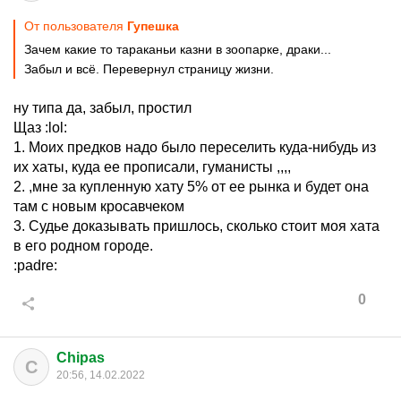
От пользователя
Гупешка
Зачем какие то тараканьи казни в зоопарке, драки...
Забыл и всё. Перевернул страницу жизни.
ну типа да, забыл, простил
Щаз
:lol:
1. Моих предков надо было переселить куда-нибудь из
их хаты, куда ее прописали, гуманисты ,,,,
2. ,мне за купленную хату 5% от ее рынка и будет она
там с новым кросавчеком
3. Судье доказывать пришлось, сколько стоит моя хата
в его родном городе.
:padre:
0
Chipas
C
20:56, 14.02.2022