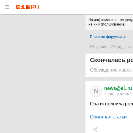
На информационном ресур
на их использование.
Поиск по форумам
Общение
Обсуждение 
Скончалась ро
Обсуждение новос
news@e1.ru
N
11:30, 12.02.202
Она исполнила роли
Оригинал статьи