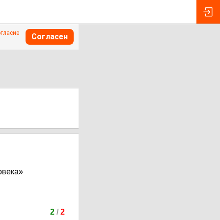
огласие
Согласен
овека»
2
/
2