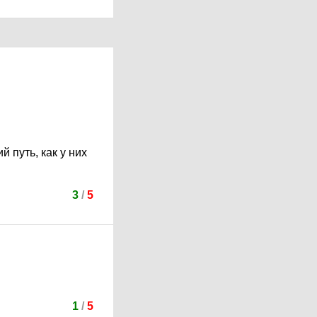
 путь, как у них
3
/
5
1
/
5