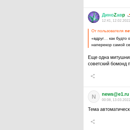
Дино
Z
ав
p
12:41, 12.02.202
От пользователя
ne
«вдруг… как будто 
наперекор самой се
Еще одна митушниц
советский бомонд п
news@e1.ru
N
00:08, 13.03.202
Тема автоматическ