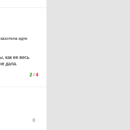
 захотела идти
, как ее весь
не дала.
2
/
4
0