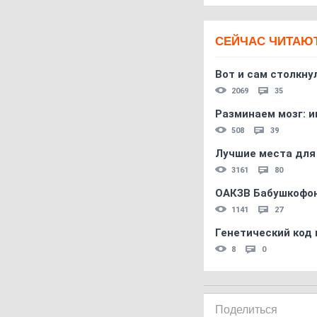
СЕЙЧАС ЧИТАЮ
Вот и сам столкнул
2069
35
Разминаем мозг: и
508
39
Лучшие места для
3161
80
ОАКЗВ Бабушкофон
1141
27
Генетический код 
8
0
Поделиться