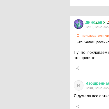
Дино
Z
ав
p
12:31, 12.02.202
От пользователя
ne
Скончалась российс
Ну что, похлопаем 
это принято.
Изощренна
И
12:40, 12.02.202
Я думала все арти