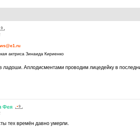
2
ws@e1.ru
кая актриса Зинаида Кириенко
в ладоши. Аплодисментами проводим лицедейку в последний
я
Фея
2
сты тех времён давно умерли.