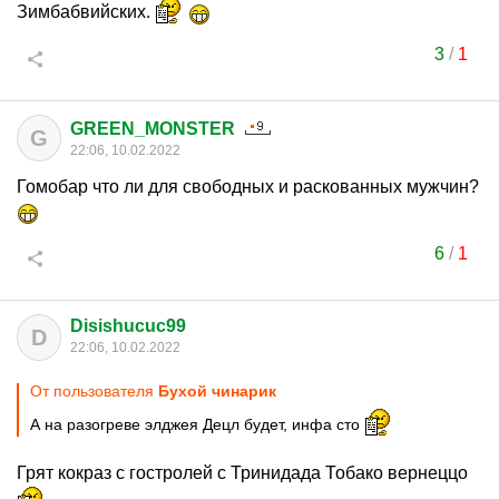
Зимбабвийских.
3
/
1
GREEN_MONSTER
G
22:06, 10.02.2022
Гомобар что ли для свободных и раскованных мужчин?
6
/
1
Disishucuc99
D
22:06, 10.02.2022
От пользователя
Бухой чинарик
А на разогреве элджея Децл будет, инфа сто
Грят кокраз с гостролей с Тринидада Тобако вернеццо