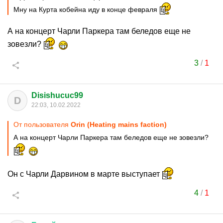
Мну на Курта кобейна иду в конце февраля
А на концерт Чарли Паркера там беледов еще не
зовезли?
3
/
1
Disishucuc99
D
22:03, 10.02.2022
От пользователя
Orin (Heating mains faction)
А на концерт Чарли Паркера там беледов еще не зовезли?
Он с Чарли Дарвином в марте выступает
4
/
1