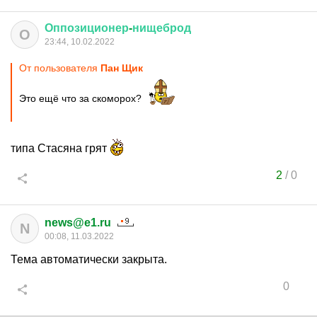
Оппозиционер
-
нищеброд
О
23:44, 10.02.2022
От пользователя
Пан Щик
Это ещё что за скоморох?
типа Стасяна грят
2
/
0
news@e1.ru
N
00:08, 11.03.2022
Тема автоматически закрыта.
0