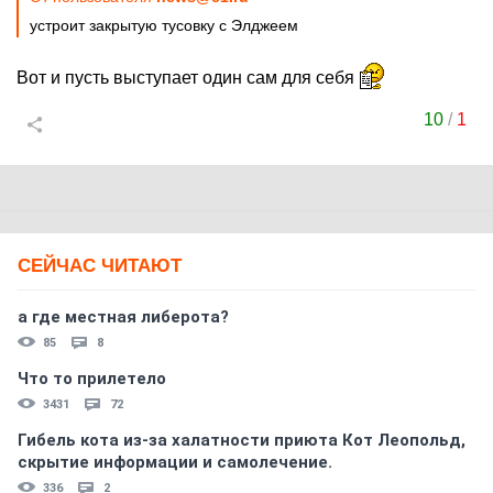
устроит закрытую тусовку с Элджеем
Вот и пусть выступает один сам для себя
10
/
1
СЕЙЧАС ЧИТАЮТ
а где местная либерота?
85
8
Что то прилетело
3431
72
Гибель кота из-за халатности приюта Кот Леопольд,
скрытиe информации и самолечение.
336
2