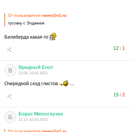
От пользователя
news@e1.ru
тусовку с Элджеем
Билиберда какая-то
12
/
1
Вредный
Енот
В
21:08, 10.02.2022
Очередной сход глистов
…
15
/
2
Борат
Мюнхгаузен
Б
21:13, 10.02.2022
От пользователя
news@e1.ru