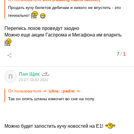
Продать кучу билетов дебичам и никого не впустить - это
гениально!
Перепись лохов проведут заодно
Можно еще акции Гаспрома и Мигафона им впарить
7
/
1
Пан
Щик
П
21:27, 10.02.2022
От пользователя
-= :ultra: :padre: =-
Так он опять штаны измочит во сне на полу.
Можно будет запостить кучу новостей на Е1!