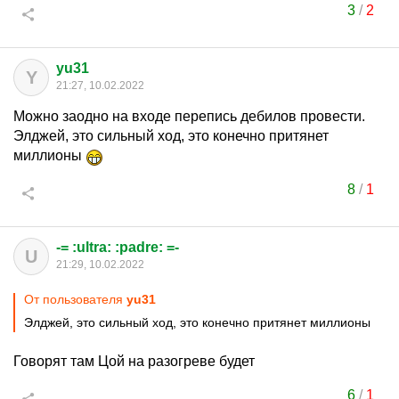
3
/
2
yu31
Y
21:27, 10.02.2022
Можно заодно на входе перепись дебилов провести.
Элджей, это сильный ход, это конечно притянет
миллионы
8
/
1
-= :ultra: :padre: =-
U
21:29, 10.02.2022
От пользователя
yu31
Элджей, это сильный ход, это конечно притянет миллионы
Говорят там Цой на разогреве будет
6
/
1