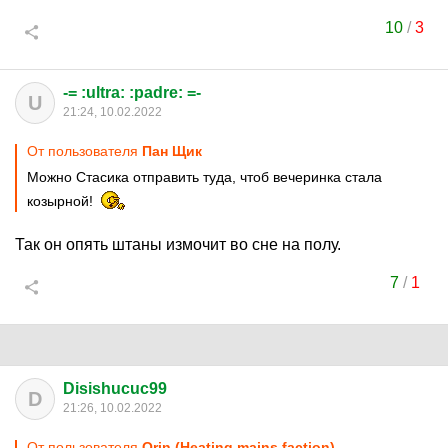
10
/
3
-= :ultra: :padre: =-
U
21:24, 10.02.2022
От пользователя
Пан Щик
Можно Стасика отправить туда, чтоб вечеринка стала
козырной!
Так он опять штаны измочит во сне на полу.
7
/
1
Disishucuc99
D
21:26, 10.02.2022
От пользователя
Orin (Heating mains faction)