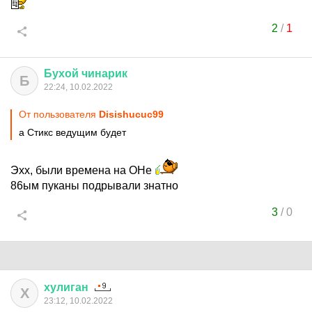
2
/
1
Бухой
чинарик
Б
22:24, 10.02.2022
От пользователя
Disishucuc99
а Стикс ведущим будет
Эхх, были времена на ОНе
86ым пуканы подрывали знатно
3
/
0
хулиган
Х
23:12, 10.02.2022