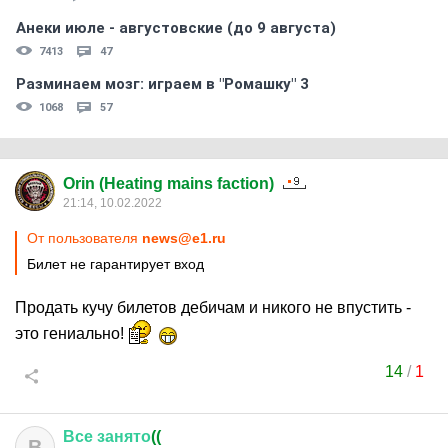
Анеки июле - августовские (до 9 августа)
7413
47
Разминаем мозг: играем в "Ромашку" 3
1068
57
Orin (Heating mains faction)
21:14, 10.02.2022
От пользователя
news@e1.ru
Билет не гарантирует вход
Продать кучу билетов дебичам и никого не впустить -
это гениально!
14
/
1
Все
занято
((
В