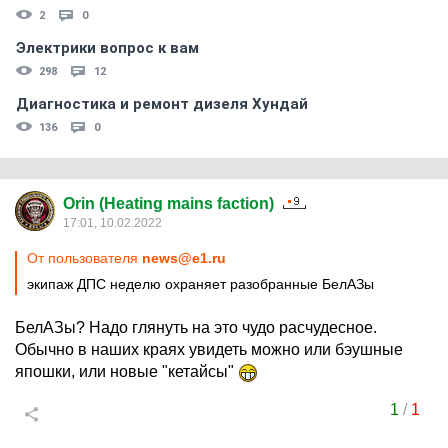
2
0
Электрики вопрос к вам
298
12
Диагностика и ремонт дизеля Хундай
136
0
Orin (Heating mains faction)
17:01, 10.02.2022
От пользователя
news@e1.ru
экипаж ДПС неделю охраняет разобранные БелАЗы
БелАЗы? Надо глянуть на это чудо расчудесное.
Обычно в наших краях увидеть можно или бэушные
япошки, или новые "кетайсы"
1
/
1