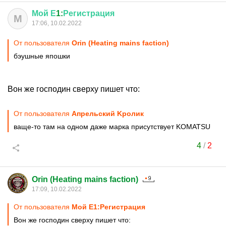
Мой
Е
1:
Регистрация
М
17:06, 10.02.2022
От пользователя
Orin (Heating mains faction)
бэушные япошки
Вон же господин сверху пишет что:
От пользователя
Aпрельский Kролик
ваще-то там на одном даже марка присутствует KOMATSU
4
/
2
Orin (Heating mains faction)
17:09, 10.02.2022
От пользователя
Мой Е1:Регистрация
Вон же господин сверху пишет что: