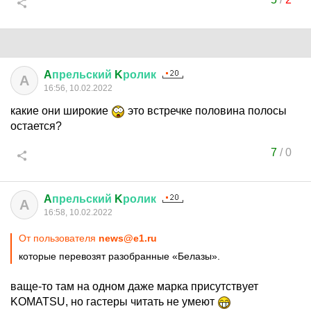
A
прельский
K
ролик
A
16:56, 10.02.2022
какие они широкие
это встречке половина полосы
остается?
7
/
0
A
прельский
K
ролик
A
16:58, 10.02.2022
От пользователя
news@e1.ru
которые перевозят разобранные «Белазы».
ваще-то там на одном даже марка присутствует
KOMATSU, но гастеры читать не умеют