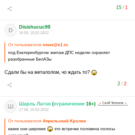
15
/
1
Disishucuc99
D
16:59, 10.02.2022
От пользователя
news@e1.ru
под Екатеринбургом экипаж ДПС неделю охраняет
разобранные БелАЗы
Сдали бы на металолом, чо ждать то?
2
/
2
Шарль
Латэн
(
ограничение
16+)
Ш
17:00, 10.02.2022
От пользователя
Aпрельский Kролик
какие они широкие
это встречке половина полосы