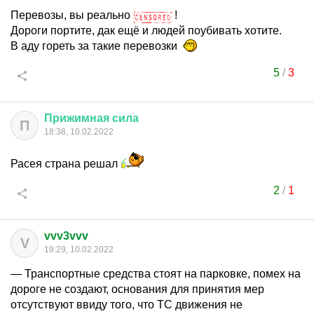
Перевозы, вы реально
!
Дороги портите, дак ещё и людей поубивать хотите.
В аду гореть за такие перевозки
5
/
3
Прижимная
сила
П
18:38, 10.02.2022
Расея страна решал
2
/
1
vvv3vvv
V
19:29, 10.02.2022
— Транспортные средства стоят на парковке, помех на
дороге не создают, основания для принятия мер
отсутствуют ввиду того, что ТС движения не