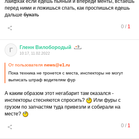
лайфхак если едешь пьяный и впереди менты, встаешь
перед ними и ложишься спать, как проспишься едешь
дальше
бухать
0
/
1
Гленн
Вилобородый
Г
10:17, 11.02.2022
От пользователя
news@e1.ru
Пока техника не тронется с места, инспекторы не могут
выписать штраф водителям фур
А каким образом этот негабарит там оказался -
инспекторы стесняются спросить?
Или фуры с
грузом по запчастям туда привезли и собирали на
месте?
0
/
1