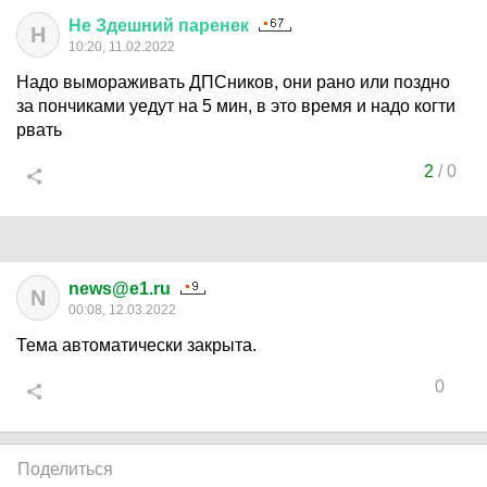
Не
Здешний
паренек
Н
10:20, 11.02.2022
Надо вымораживать ДПСников, они рано или поздно
за пончиками уедут на 5 мин, в это время и надо когти
рвать
2
/
0
news@e1.ru
N
00:08, 12.03.2022
Тема автоматически закрыта.
0
Поделиться