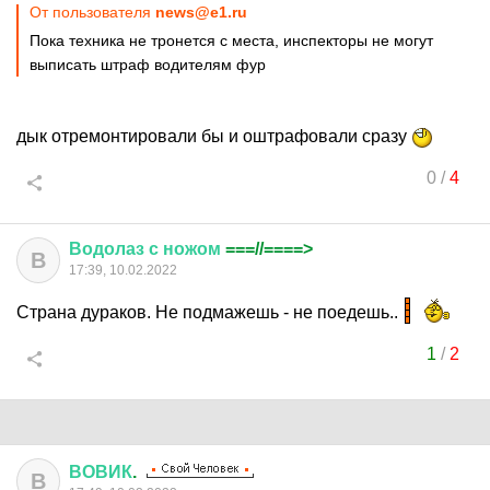
От пользователя
news@e1.ru
Пока техника не тронется с места, инспекторы не могут
выписать штраф водителям фур
дык отремонтировали бы и оштрафовали сразу
0
/
4
Водолаз
с
ножом
===//====>
В
17:39, 10.02.2022
Страна дураков. Не подмажешь - не поедешь..
1
/
2
ВОВИК
.
В