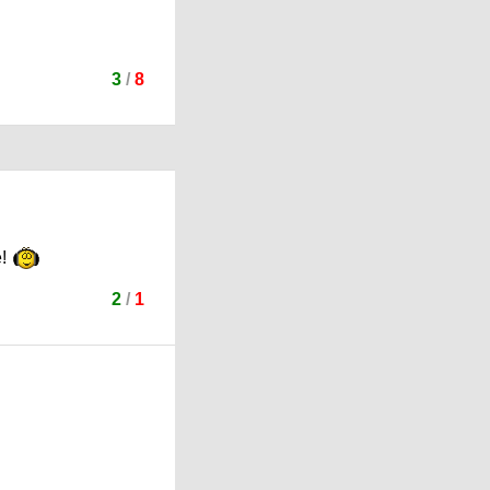
3
/
8
е!
2
/
1