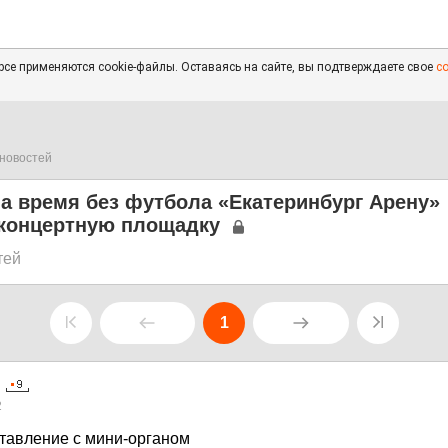
се применяются cookie-файлы. Оставаясь на сайте, вы подтверждаете свое
с
новостей
а время без футбола «Екатеринбург Арену»
 концертную площадку
тей
1
2
ставление с мини-органом