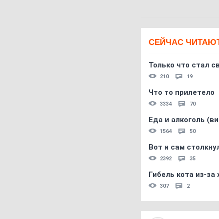
СЕЙЧАС ЧИТАЮ
Только что стал с
210
19
Что то прилетело
3334
70
Еда и алкоголь (в
1564
50
Вот и сам столкнул
2392
35
Гибель кота из-за
307
2