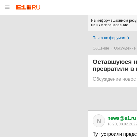
На информационном ресур
на их использование.
Поиск по форумам
Общение
Обсуждение 
Оставшуюся н
превратили в
Обсуждение новос
news@e1.ru
N
18:20, 08.02.202
Тут устроили пред