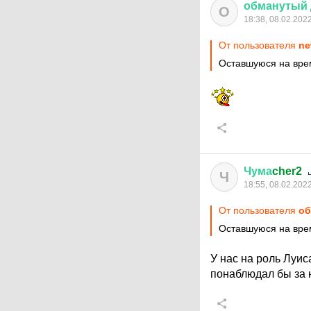
обманутый
О
18:38, 08.02.202
От пользователя
ne
Оставшуюся на врем
Чума
cher2
Ч
18:55, 08.02.202
От пользователя
об
Оставшуюся на врем
У нас на роль Луис
понаблюдал бы за н