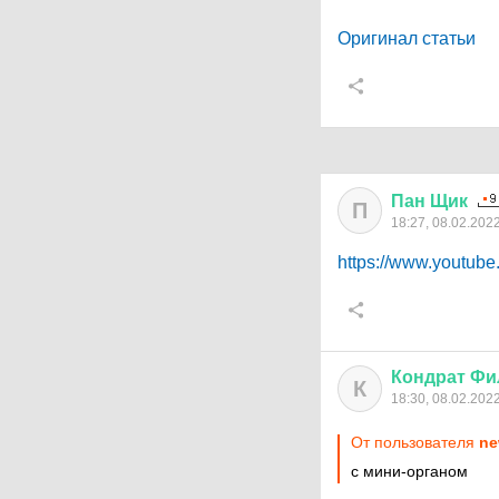
Оригинал статьи
Пан
Щик
П
18:27, 08.02.202
https://www.youtu
Кондрат
Фи
К
18:30, 08.02.202
От пользователя
ne
с мини-органом