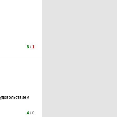
6
/
1
 удовольствием
4
/
0