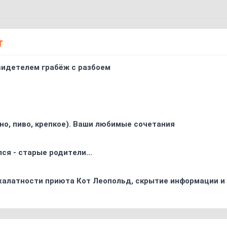
Т
видетелем грабёж с разбоем
ино, пиво, крепкое). Ваши любимые сочетания
ся - старые родители...
 халатности приюта Кот Леопольд, скрытиe информации и