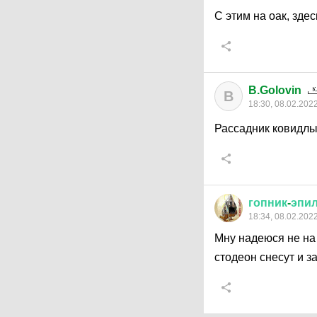
С этим на оак, здес
B.Golovin
B
18:30, 08.02.202
Рассадник ковидлы
гопник
-
эпи
18:34, 08.02.202
Мну надеюся не на 
стодеон снесут и 