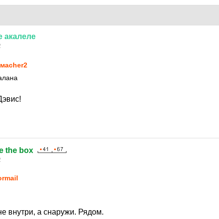
е
акалеле
2
маcher2
алана
Дэвис!
e the box
2
ormail
не внутри, а снаружи. Рядом.