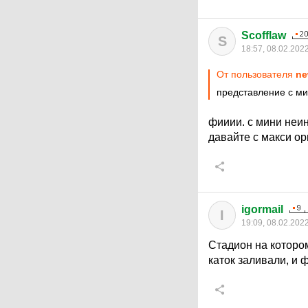
Scofflaw
S
18:57, 08.02.202
От пользователя
ne
представление с м
фииии. с мини неин
давайте с макси ор
igormail
I
19:09, 08.02.202
Стадион на которо
каток заливали, и 