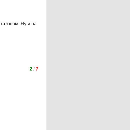
газоном. Ну и на
2
/
7