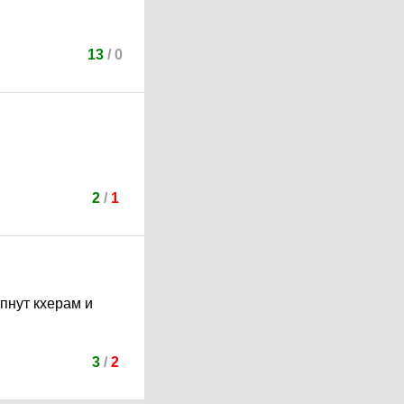
13
/
0
2
/
1
пнут кхерам и
3
/
2