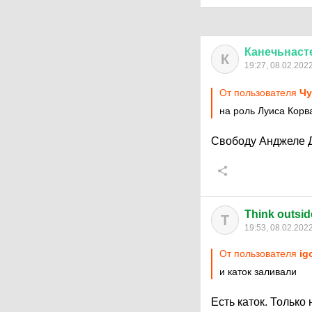
Канечьнаст
К
19:27, 08.02.202
От пользователя
Чу
на роль Луиса Корв
Свободу Анджеле 
Think outsid
T
19:53, 08.02.202
От пользователя
ig
и каток заливали
Есть каток. Только 