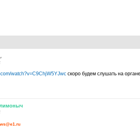
2
be.com/watch?v=C9ChjW5YJwc
скоро будем слушать на орган
лимоныч
2
ws@e1.ru