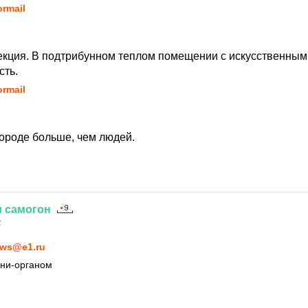
ormail
екция. В подтрибунном теплом помещении с искусственным 
сть.
ormail
городе больше, чем людей.
и
самогон
2
ws@e1.ru
ини-органом