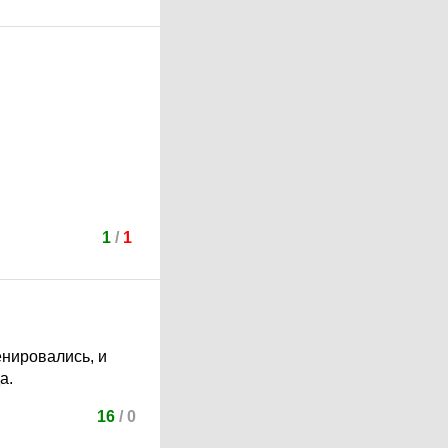
1
/
1
нировались, и
а.
16
/
0