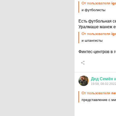
От пользователя
ig
и футболисты
Есть футбольная с
Уралмаше манеж е
От пользователя
ig
и штангисты
Финтес-центров в 
Дед
Семён
19:58, 08.02.202
От пользователя
ne
представление с м