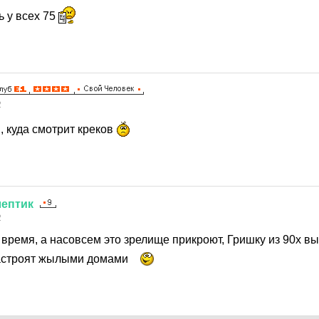
ь у всех 75
2
, куда смотрит креков
лептик
2
время, а насовсем это зрелище прикроют, Гришку из 90х вы
застроят жылыми домами