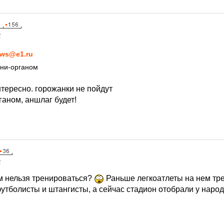
2
ws@e1.ru
ини-органом
тересно. горожанки не пойдут
ганом, аншлаг будет!
2
м нельзя тренироваться?
Раньше легкоатлеты на нем тре
футболисты и штангисты, а сейчас стадион отобрали у народ