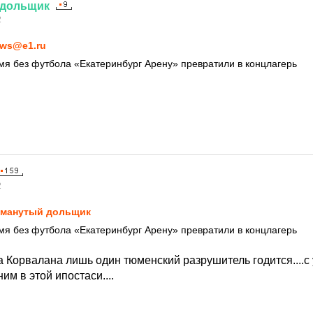
дольщик
2
ws@e1.ru
я без футбола «Екатеринбург Арену» превратили в концлагерь
2
манутый дольщик
я без футбола «Екатеринбург Арену» превратили в концлагерь
а Корвалана лишь один тюменский разрушитель годится....с
им в этой ипостаси....