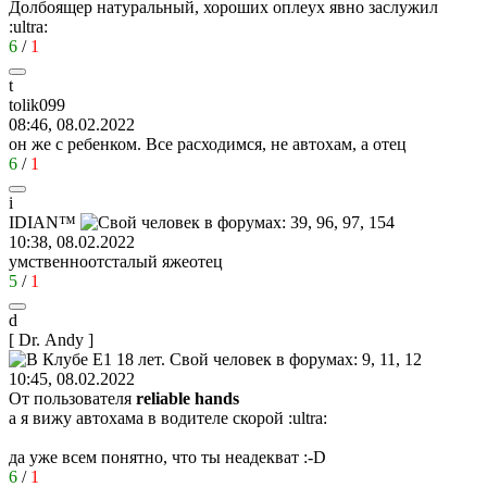
Долбоящер натуральный, хороших оплеух явно заслужил
:ultra:
6
/
1
t
tolik099
08:46, 08.02.2022
он же с ребенком. Все расходимся, не автохам, а отец
6
/
1
i
IDI
А
N™
10:38, 08.02.2022
умственноотсталый яжеотец
5
/
1
d
[ Dr. Andy ]
10:45, 08.02.2022
От пользователя
reliable hands
а я вижу автохама в водителе скорой
:ultra:
да уже всем понятно, что ты неадекват
:-D
6
/
1