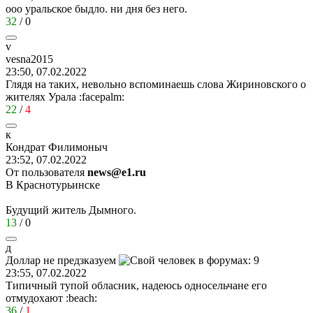
ооо уральское быдло. ни дня без него.
32
/
0
v
vesna2015
23:50, 07.02.2022
Глядя на таких, невольно вспоминаешь слова Жириновского о
жителях Урала
:facepalm:
22
/
4
к
Кондрат
Филимоныч
23:52, 07.02.2022
От пользователя
news@e1.ru
В Краснотурьинске
Будущий житель Дымного.
13
/
0
д
Доллар
не
предзказуем
23:55, 07.02.2022
Типичный тупой обласник, надеюсь односельчане его
отмудохают
:beach:
36
/
1