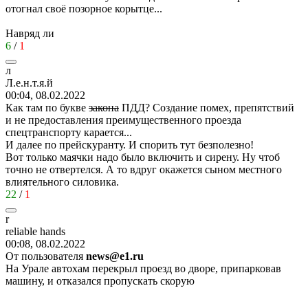
отогнал своё позорное корытце...
Навряд ли
6
/
1
л
Л
.
е
.
н
.
т
.
я
.
й
00:04, 08.02.2022
Как там по букве
закона
ПДД? Создание помех, препятствий
и не предоставления преимущественного проезда
спецтранспорту карается...
И далее по прейскуранту. И спорить тут безполезно!
Вот только маячки надо было включить и сирену. Ну чтоб
точно не отвертелся. А то вдруг окажется сыном местного
влиятельного силовика.
22
/
1
r
reliable hands
00:08, 08.02.2022
От пользователя
news@e1.ru
На Урале автохам перекрыл проезд во дворе, припарковав
машину, и отказался пропускать скорую