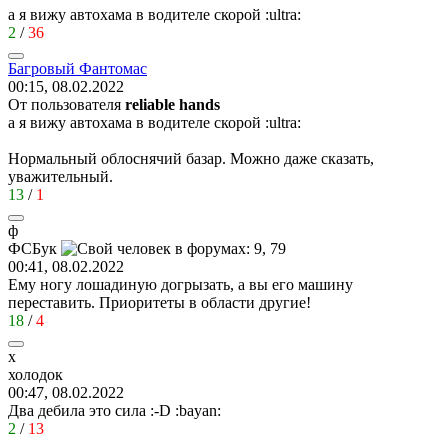
а я вижу автохама в водителе скорой
:ultra:
2
/
36
Багровый
Фантомас
00:15, 08.02.2022
От пользователя
reliable hands
а я вижу автохама в водителе скорой
:ultra:
Нормальный облоснячий базар. Можно даже сказать,
уважительный.
13
/
1
ф
ФСБук
00:41, 08.02.2022
Ему ногу лошадиную догрызать, а вы его машину
переставить. Приоритеты в области другие!
18
/
4
х
холодок
00:47, 08.02.2022
Два дебила это сила
:-D
:bayan:
2
/
13