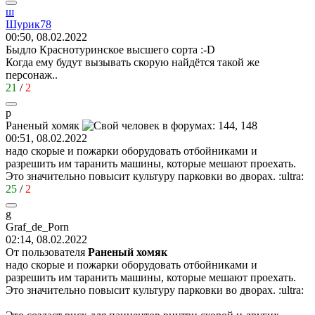
ш
Шурик
78
00:50, 08.02.2022
Быдло Краснотуринское высшего сорта
:-D
Когда ему будут вызывать скорую найдётся такой же
персонаж..
21
/
2
р
Раненый
хомяк
00:51, 08.02.2022
надо скорые и пожарки оборудовать отбойниками и
разрешить им таранить машины, которые мешают проехать.
Это значительно повысит культуру парковки во дворах.
:ultra:
25
/
2
g
Graf_de_Porn
02:14, 08.02.2022
От пользователя
Раненый хомяк
надо скорые и пожарки оборудовать отбойниками и
разрешить им таранить машины, которые мешают проехать.
Это значительно повысит культуру парковки во дворах.
:ultra: