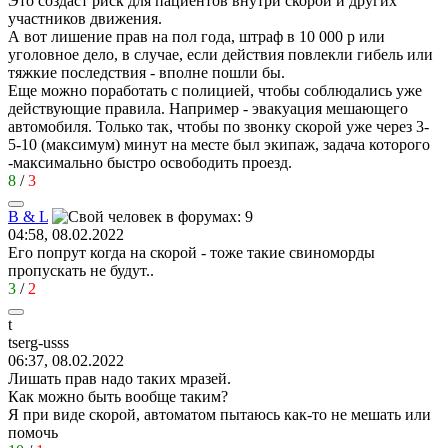
Это создаст риск для пациентов внутри скорой и других
участников движения.
А вот лишение прав на пол года, штраф в 10 000 р или
уголовное дело, в случае, если действия повлекли гибель или
тяжкие последствия - вполне пошли бы.
Еще можно поработать с полицией, чтобы соблюдались уже
действующие правила. Например - эвакуация мешающего
автомобиля. Только так, чтобы по звонку скорой уже через 3-
5-10 (максимум) минут на месте был экипаж, задача которого
-максимально быстро освободить проезд.
8
/
3
B & L
04:58, 08.02.2022
Его попрут когда на скорой - тоже такие свиноморды
пропускать не будут..
3
/
2
t
tserg-usss
06:37, 08.02.2022
Лишать прав надо таких мразей.
Как можно быть вообще таким?
Я при виде скорой, автоматом пытаюсь как-то не мешать или
помочь