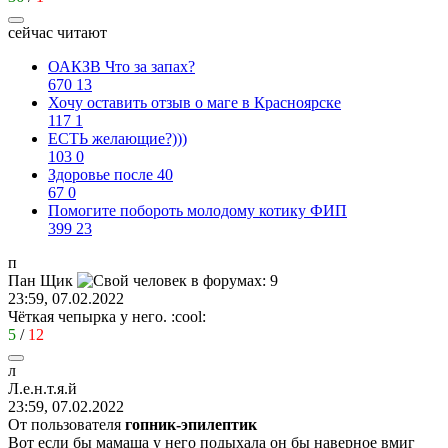
сейчас читают
ОАКЗВ Что за запах?
670
13
Хочу оставить отзыв о маге в Красноярске
117
1
ЕСТЬ желающие?)))
103
0
Здоровье после 40
67
0
Помогите побороть молодому котику ФИП
399
23
п
Пан
Щик
23:59, 07.02.2022
Чёткая чепырка у него.
:cool:
5
/
12
л
Л
.
е
.
н
.
т
.
я
.
й
23:59, 07.02.2022
От пользователя
гопник-эпилептик
Вот если бы мамаша у него подыхала он бы наверное вмиг