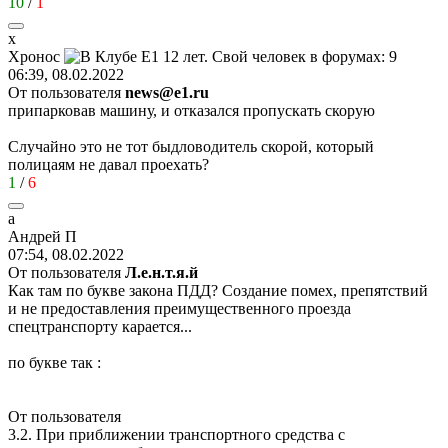
10
/
1
х
Хронос
06:39, 08.02.2022
От пользователя
news@e1.ru
припарковав машину, и отказался пропускать скорую
Случайно это не тот быдловодитель скорой, который
полицаям не давал проехать?
1
/
6
а
Андрей
П
07:54, 08.02.2022
От пользователя
Л.е.н.т.я.й
Как там по букве закона ПДД? Создание помех, препятствий
и не предоставления преимущественного проезда
спецтранспорту карается...
по букве так :
От пользователя
3.2. При приближении транспортного средства с