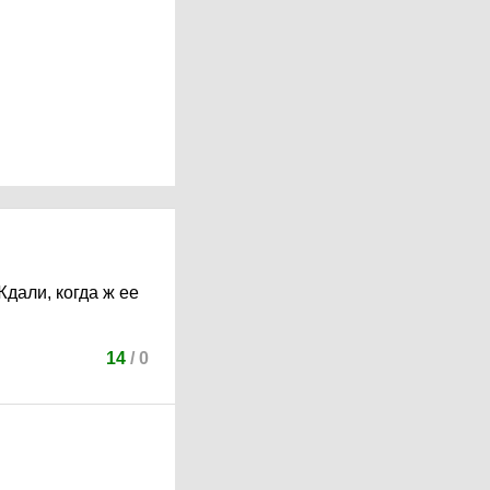
Ждали, когда ж ее
14
/
0