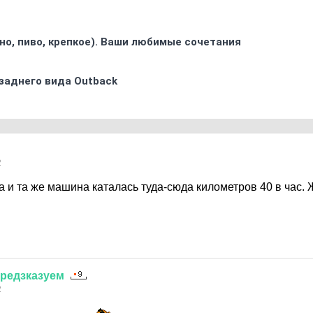
ино, пиво, крепкое). Ваши любимые сочетания
заднего вида Outback
2
а и та же машина каталась туда-сюда километров 40 в час. 
редзказуем
2