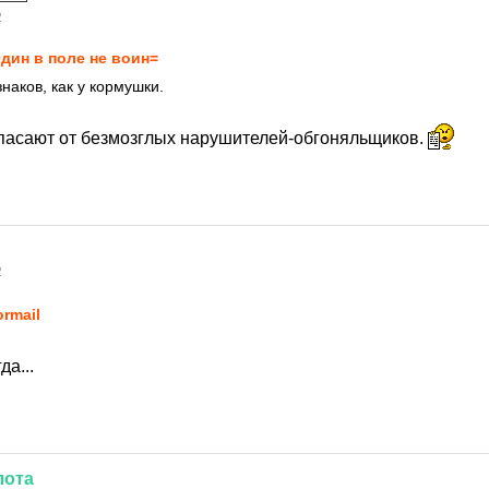
2
дин в поле не воин=
знаков, как у кормушки.
спасают от безмозглых нарушителей-обгоняльщиков.
2
ormail
да...
лота