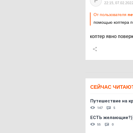
Р
22:15, 07.02.202
От пользователя
ne
помощью коптера 
коптер явно повер
СЕЙЧАС ЧИТАЮ
Путешествие на кр
147
5
ЕСТЬ желающие?)
55
0