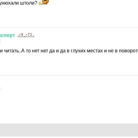
 унюхали штоли?
ксперт
2
 читать..А то нет нет да и да в глухих местах и не в поворо
2