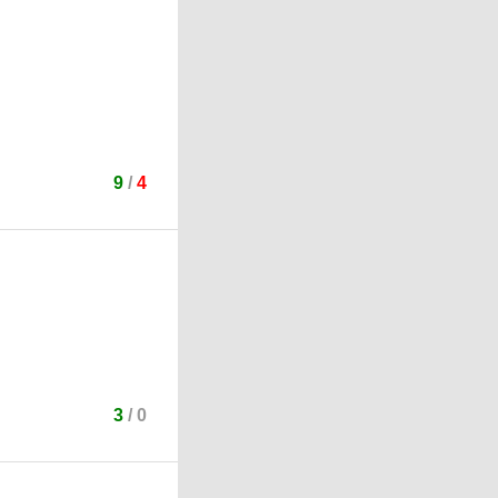
9
/
4
3
/
0