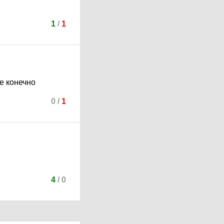
1
/
1
те конечно
0
/
1
4
/
0