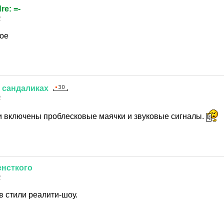
dre: =-
2
ое
сандаликах
2
и включены проблесковые маячки и звуковые сигналы.
енсткого
2
в стили реалити-шоу.