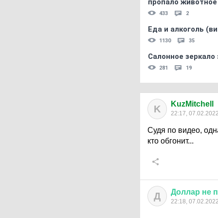
пропало животное
433
2
Еда и алкоголь (в
1130
35
Салонное зеркало 
281
19
KuzMitchell
K
22:17, 07.02.202
Судя по видео, одн
кто обгонит...
Доллар
не
п
Д
22:18, 07.02.202