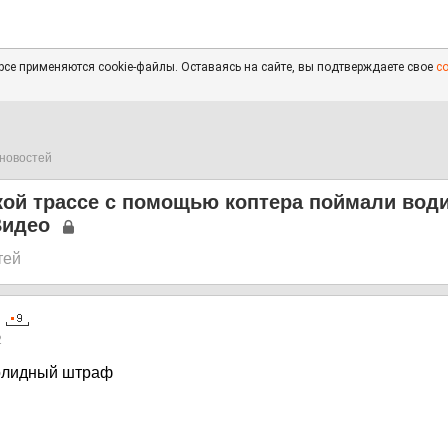
се применяются cookie-файлы. Оставаясь на сайте, вы подтверждаете свое
с
новостей
кой трассе с помощью коптера поймали вод
Видео
тей
2
солидный штраф