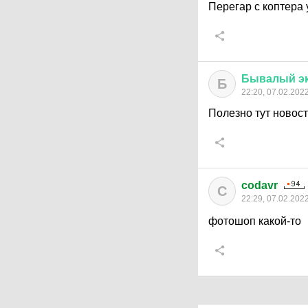
Перегар с коптера
Бывалый
э
Б
22:20, 07.02.202
Полезно тут новости
codavr
C
22:29, 07.02.202
фотошоп какой-то