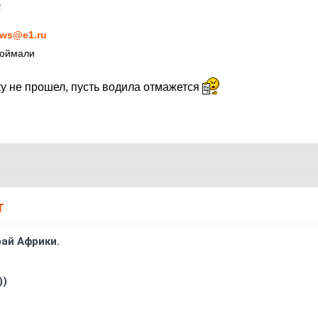
2
ws@e1.ru
поймали
ку не прошел, пусть водила отмажется
Т
ай Африки.
))