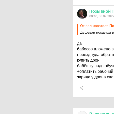
Позывной
00:40, 08.02.202
От пользователя
Пе
Дешевая показуха в
да
бабосов вложено в
проезд туда-обрат
купить дрон
бабёшку надо обуч
+оплатить рабочий 
заряда у дрона хва