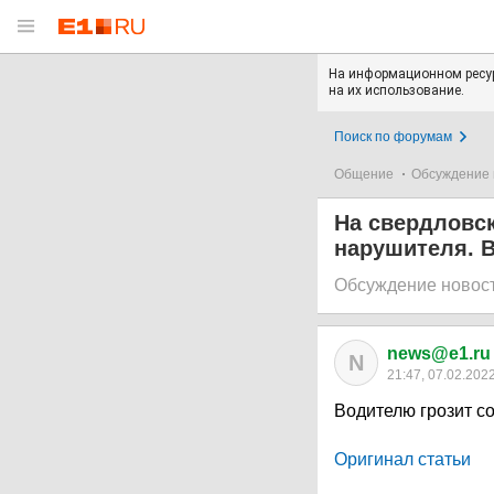
На информационном ресур
на их использование.
Поиск по форумам
Общение
Обсуждение 
На свердловс
нарушителя. 
Обсуждение новос
news@e1.ru
N
21:47, 07.02.202
Водителю грозит 
Оригинал статьи