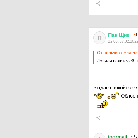
Пан
Щик
П
22:00, 07.02.202
От пользователя
ne
Ловили водителей, 
Быдло спокойно ех
Облосни
igormail