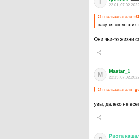
I
22:01, 07.02.202
От пользователя
=О
пасутся около этих 
Они чьи-то жизни 
Mastar_1
M
22:15, 07.02.202
От пользователя
ig
увы, далеко не всег
Рвота
каша