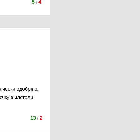
5
/
4
сячески одобряю.
речку вылетали
13
/
2