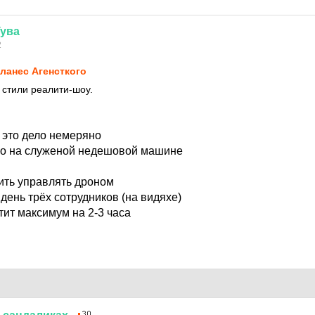
Тува
2
ланес Агенсткого
 стили реалити-шоу.
 это дело немеряно
но на служеной недешовой машине
ить управлять дроном
день трёх сотрудников (на видяхе)
тит максимум на 2-3 часа