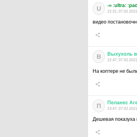
-= :ultra: :pa
U
22:31, 07.02.202
видео постановочн
Выхухоль
в
В
22:47, 07.02.202
На коптере не был
Пеланес
Аг
П
23:47, 07.02.202
Дешевая показуха 