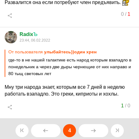
Развалится она если потребуют член предъявить.
0
/
1
Radix
Ъ
23:44, 06.02.2022
От пользователя
улыбайтесь))один хрен
где-то в не нашей галактике есть народ которым взападло в
понедельник а через две дыры чернющие от них направо и
80 тыщ световых лет
Мну три народа знает, которым все 7 дней в неделю
работать взападло. Это греки, киприоты и хохлы.
1
/
0
4