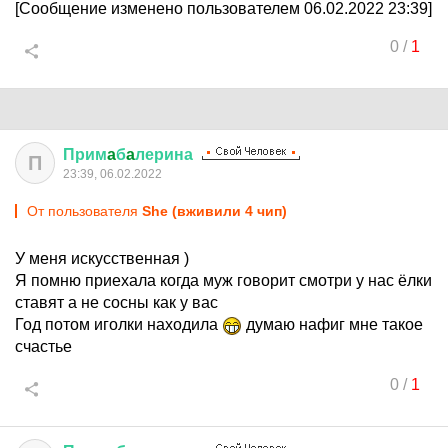
[Сообщение изменено пользователем 06.02.2022 23:39]
0
/
1
Прим
a
б
a
лерина
П
23:39, 06.02.2022
От пользователя
She (вживили 4 чип)
У меня искусственная )
Я помню приехала когда муж говорит смотри у нас ёлки
ставят а не сосны как у вас
Год потом иголки находила
думаю нафиг мне такое
счастье
0
/
1