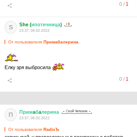
0
/
1
She (
ипотечница
)
S
23:37, 06.02.2022
От пользователя
Примaбaлерина
Елку зря выбросила
0
/
1
Прим
a
б
a
лерина
П
23:37, 06.02.2022
От пользователя
RadixЪ