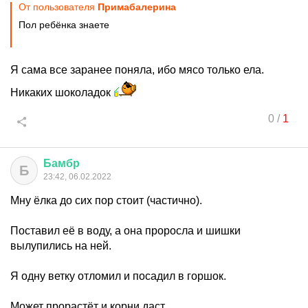
От пользователя
Примaбaлерина
Пол ребёнка знаете
Я сама все заранее поняла, ибо мясо только ела.
Никаких шоколадок
0
/
1
Бамбр
Б
23:42, 06.02.2022
Мну ёлка до сих пор стоит (частично).
Поставил её в воду, а она проросла и шишки
вылупились на ней.
Я одну ветку отломил и посадил в горшок.
Может прорастёт и корни даст.