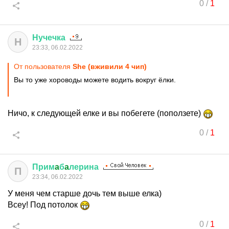
0
/
1
Нучечка
Н
23:33, 06.02.2022
От пользователя
She (вживили 4 чип)
Вы то уже хороводы можете водить вокруг ёлки.
Ничо, к следующей елке и вы побегете (поползете)
0
/
1
Прим
a
б
a
лерина
П
23:34, 06.02.2022
У меня чем старше дочь тем выше елка)
Всеу! Под потолок
0
/
1