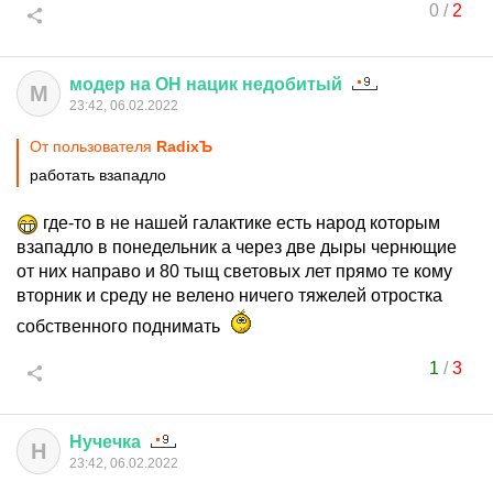
0
/
2
модер
на
ОН
нацик
недобитый
М
23:42, 06.02.2022
От пользователя
RadixЪ
работать взападло
где-то в не нашей галактике есть народ которым
взападло в понедельник а через две дыры чернющие
от них направо и 80 тыщ световых лет прямо те кому
вторник и среду не велено ничего тяжелей отростка
собственного поднимать
1
/
3
Нучечка
Н
23:42, 06.02.2022