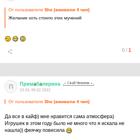
От пользователя
She (вживили 4 чип)
Желание хоть стоило этих мучений
0
/
1
Прим
a
б
a
лерина
П
23:33, 06.02.2022
От пользователя
She (вживили 4 чип)
Да все в кайф) мне нравится сама атмосфера)
Игрушек в этом году было не много что я искала не
нашла)) феячку повесила