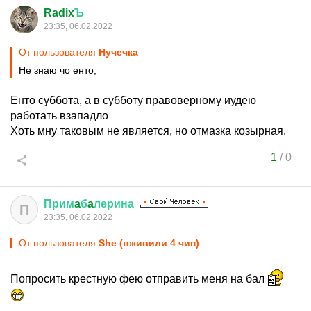
Radix
Ъ
23:35, 06.02.2022
От пользователя
Нучечка
Не знаю чо енто,
Енто суббота, а в субботу правоверному иудею
работать взападло
Хоть мну таковым не является, но отмазка козырная.
1
/
0
Прим
a
б
a
лерина
П
23:35, 06.02.2022
От пользователя
She (вживили 4 чип)
Попросить крестную фею отправить меня на бал