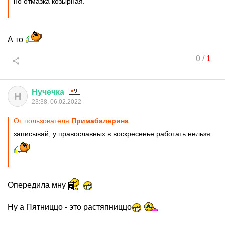
но отмазка козырная.
А то
0
/
1
Нучечка
Н
23:38, 06.02.2022
От пользователя
Примaбaлерина
записывай, у православных в воскресенье работать нельзя
Опередила мну
Ну а Пятниццо - это растяпниццо