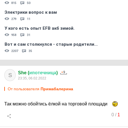
815
50
Электрики вопрос к вам
279
11
У кого есть опыт EFB акб зимой.
958
31
Вот и сам столкнулся - старые родители...
2207
35
She (
ипотечница
)
S
23:35, 06.02.2022
От пользователя
Примaбaлерина
Так можно обойтись ёлкой на торговой площади
0
/
1