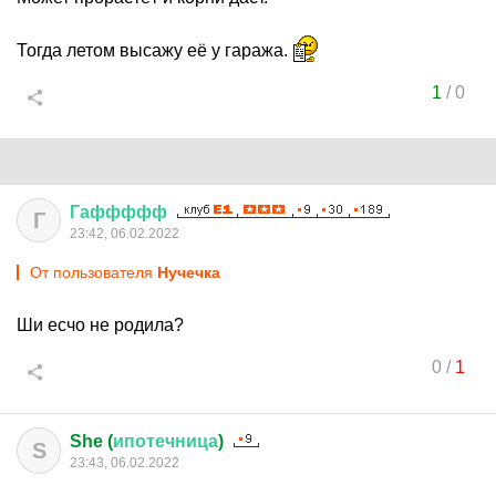
Тогда летом высажу её у гаража.
1
/
0
Гаффффф
Г
23:42, 06.02.2022
От пользователя
Нучечка
Ши есчо не родила?
0
/
1
She (
ипотечница
)
S
23:43, 06.02.2022