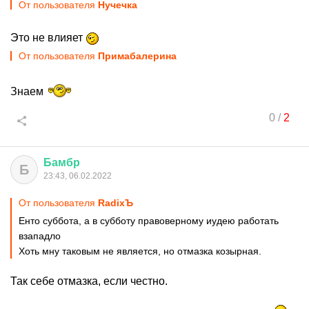
От пользователя
Нучечка
Это не влияет
От пользователя
Примaбaлерина
Знаем
0
/
2
Бамбр
Б
23:43, 06.02.2022
От пользователя
RadixЪ
Енто суббота, а в субботу правоверному иудею работать
взападло
Хоть мну таковым не является, но отмазка козырная.
Так себе отмазка, если честно.