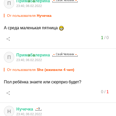
Прим
a
б
a
лерина
П
23:40, 06.02.2022
От пользователя
Нучечка
А среда маленькая пятница
1
/
0
Прим
a
б
a
лерина
П
23:40, 06.02.2022
От пользователя
She (вживили 4 чип)
Пол ребёнка знаете или сюрприз будет?
0
/
1
Нучечка
Н
23:40, 06.02.2022