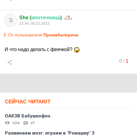
She (
ипотечница
)
S
23:34, 06.02.2022
От пользователя
Примaбaлерина
И что надо делать с феечкой?
0
/
1
СЕЙЧАС ЧИТАЮТ
ОАКЗВ Бабушкофон.
1214
27
Разминаем мозг: играем в "Ромашку" 3