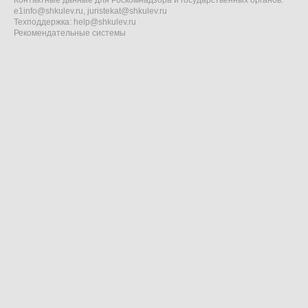
Контактные данные для Роскомнадзора и государственных органов:
e1info@shkulev.ru
,
juristekat@shkulev.ru
Техподдержка:
help@shkulev.ru
Рекомендательные системы