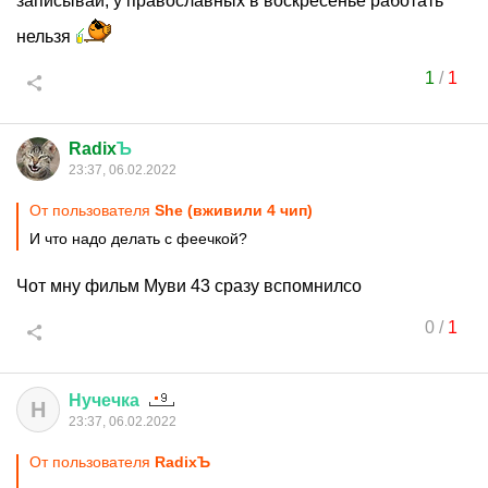
записывай, у православных в воскресенье работать
нельзя
1
/
1
Radix
Ъ
23:37, 06.02.2022
От пользователя
She (вживили 4 чип)
И что надо делать с феечкой?
Чот мну фильм Муви 43 сразу вспомнилсо
0
/
1
Нучечка
Н
23:37, 06.02.2022
От пользователя
RadixЪ