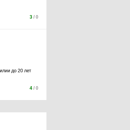
3
/
0
илии до 20 лет
4
/
0