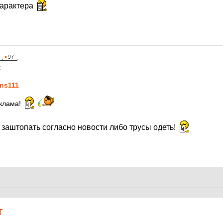
характера
2
ns111
еклама!
с заштопать согласно новости либо трусы одеть!
Т