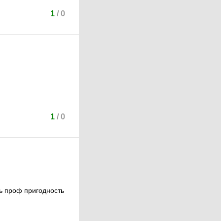
1
/
0
1
/
0
ть проф пригодность