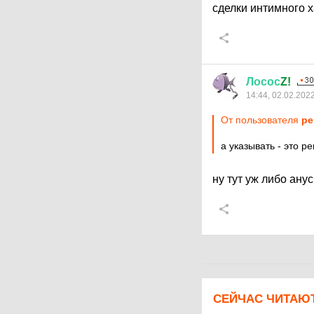
сделки интимного 
Лосос
Z!
14:44, 02.02.202
От пользователя
pe
а указывать - это р
ну тут уж либо ану
СЕЙЧАС ЧИТАЮ