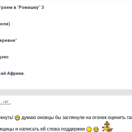
граем в "Ромашку" 3
юля)
еревне"
докс
ай Африки.
2
екнуть!
думаю оновцы бы заглянули на огонек оценить та
мщицы и написать ей слова поддержки