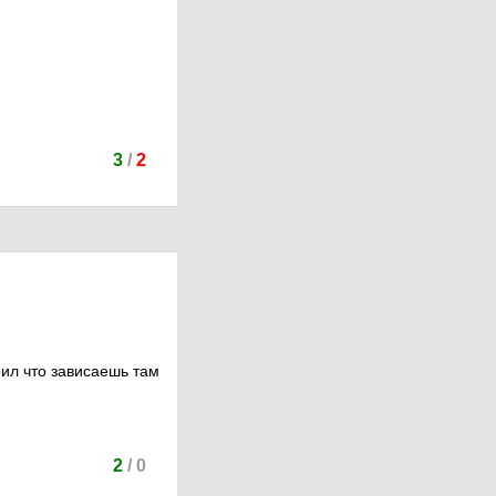
3
/
2
рил что зависаешь там
2
/
0