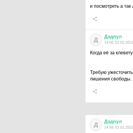
и посмотреть а так 
Дэдпул
Д
14:56, 02.02.202
Когда её за клевет
Требую ужесточить 
лишения свободы.
Дэдпул
Д
14:58, 02.02.202