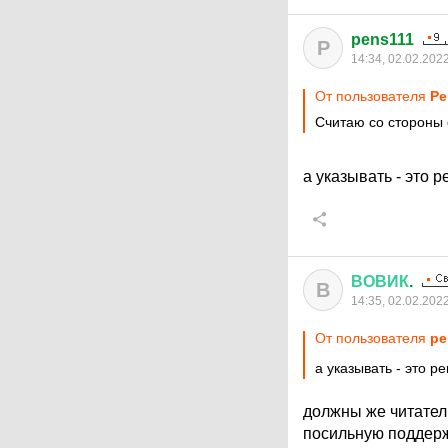
pens111
P
14:34, 02.02.202
От пользователя
Ре
Считаю со стороны 
а указывать - это 
ВОВИК
.
В
14:35, 02.02.202
От пользователя
pe
а указывать - это р
должны же читатели
посильную поддерж