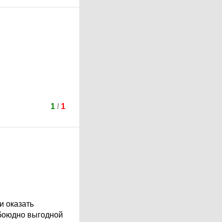
1
/
1
и оказать
обоюдно выгодной