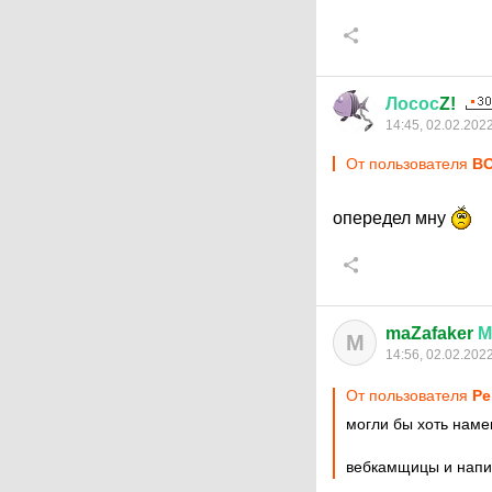
Лосос
Z!
14:45, 02.02.202
От пользователя
ВО
опередел мну
maZafaker
М
M
14:56, 02.02.202
От пользователя
Ре
могли бы хоть наме
вебкамщицы и напи