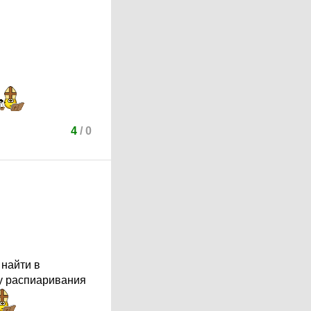
4
/
0
 найти в
ду распиаривания