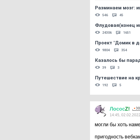
Разминаем мозг: и
546
45
Флудовая(конец и
24306
1651
Проект "Домик в д
9804
354
Казалось бы пара
39
3
Путешествие на кр
192
5
Лосос
Z!
14:45, 02.02.202
могли бы хоть нам
пригодность вебка