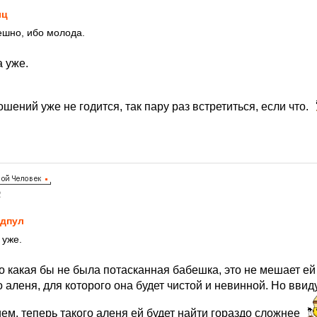
ыц
ешно, ибо молода.
 уже.
шений уже не годится, так пару раз встретиться, если что.
2
дпул
 уже.
о какая бы не была потасканная бабешка, это не мешает ей
 аленя, для которого она будет чистой и невинной. Но вви
ием, теперь такого аленя ей будет найти гораздо сложнее