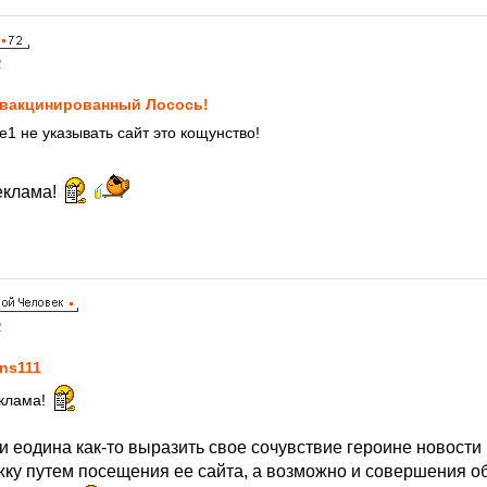
2
вакцинированный Лосось!
е1 не указывать сайт это кощунство!
реклама!
2
ns111
еклама!
 еодина как-то выразить свое сочувствие героине новости 
ку путем посещения ее сайта, а возможно и совершения 