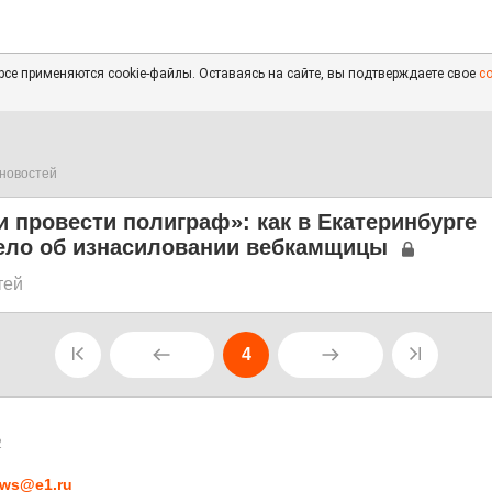
се применяются cookie-файлы. Оставаясь на сайте, вы подтверждаете свое
с
новостей
провести полиграф»: как в Екатеринбурге
ело об изнасиловании вебкамщицы
тей
4
2
ws@e1.ru