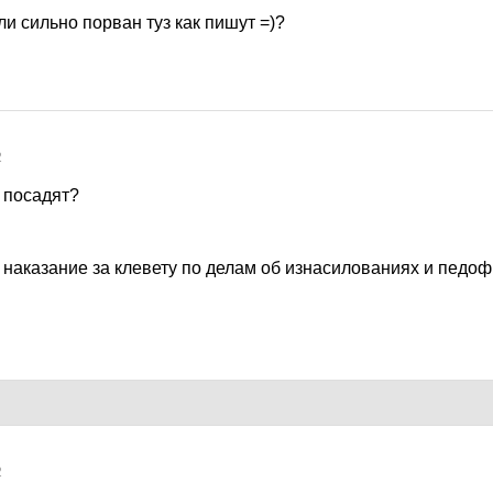
ли сильно порван туз как пишут =)?
2
у посадят?
наказание за клевету по делам об изнасилованиях и педоф
2