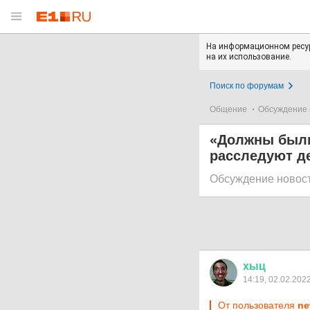
На информационном ресур
на их использование.
Поиск по форумам
Общение
Обсуждение 
«Должны были 
расследуют д
Обсуждение новос
хыц
14:19, 02.02.202
От пользователя
ne