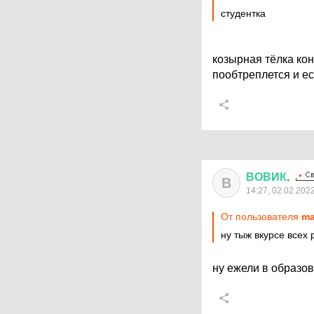
студентка
козырная тёлка кон
пообтреплется и е
ВОВИК
.
В
14:27, 02.02.202
От пользователя
ma
ну тыж вкурсе всех 
ну ежели в образов