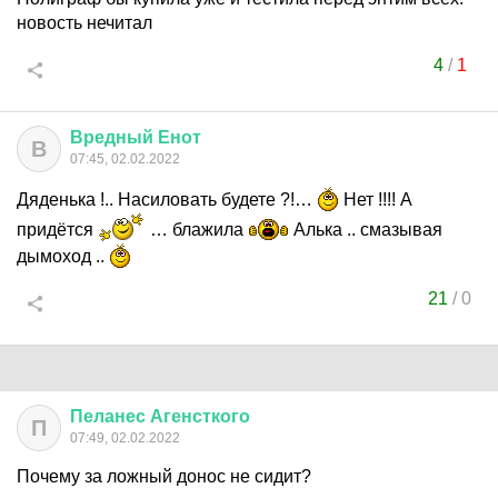
новость нечитал
4
/
1
Вредный
Енот
В
07:45, 02.02.2022
Дяденька !.. Насиловать будете ?!…
Нет !!!! А
придётся
… блажила
Алька .. смазывая
дымоход ..
21
/
0
Пеланес
Агенсткого
П
07:49, 02.02.2022
Почему за ложный донос не сидит?