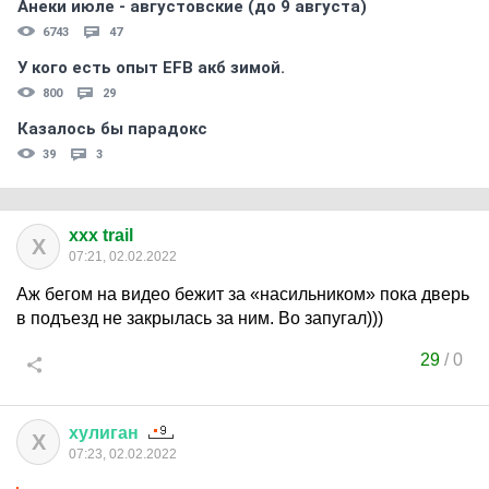
Анеки июле - августовские (до 9 августа)
6743
47
У кого есть опыт EFB акб зимой.
800
29
Казалось бы парадокс
39
3
xxx trail
X
07:21, 02.02.2022
Аж бегом на видео бежит за «насильником» пока дверь
в подъезд не закрылась за ним. Во запугал)))
29
/
0
хулиган
Х
07:23, 02.02.2022