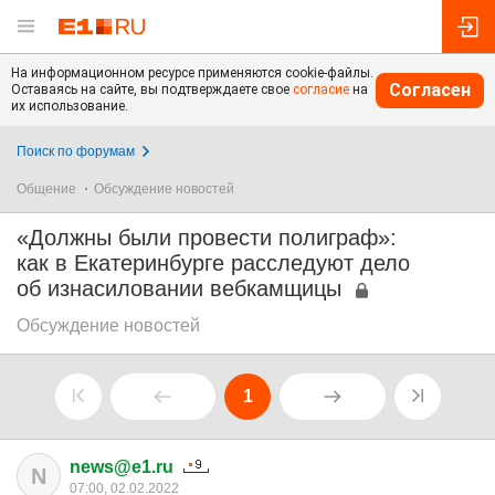
На информационном ресурсе применяются cookie-файлы.
Согласен
Оставаясь на сайте, вы подтверждаете свое
согласие
на
их использование.
Поиск по форумам
Общение
Обсуждение новостей
«Должны были провести полиграф»:
как в Екатеринбурге расследуют дело
об изнасиловании вебкамщицы
Обсуждение новостей
1
news@e1.ru
N
07:00, 02.02.2022