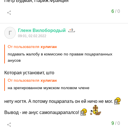
Пётр Вудман, Париж.Франция
6
/
0
Гленн
Вилобородый
Г
09:01, 02.02.2022
От пользователя
хулиган
подавать жалобу в комиссию по правам поцарапанных
анусов
Которая установит, што
От пользователя
хулиган
на эрегированном мужском половом члене
нету ногтя. А потому поцарапать он ей ничо не мог.
Вывод - ие анус самопацарапалсо!
9
/
0