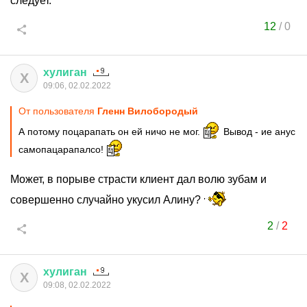
следует.
12
/
0
хулиган
Х
09:06, 02.02.2022
От пользователя
Гленн Вилобородый
А потому поцарапать он ей ничо не мог.
Вывод - ие анус
самопацарапалсо!
Может, в порыве страсти клиент дал волю зубам и
совершенно случайно укусил Алину?
2
/
2
хулиган
Х
09:08, 02.02.2022