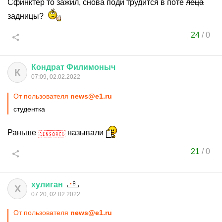
Сфинктер то зажил, снова поди трудится в поте
леца
задницы?
24
/
0
Кондрат
Филимоныч
К
07:09, 02.02.2022
От пользователя
news@e1.ru
студентка
Раньше
называли
21
/
0
хулиган
Х
07:20, 02.02.2022
От пользователя
news@e1.ru