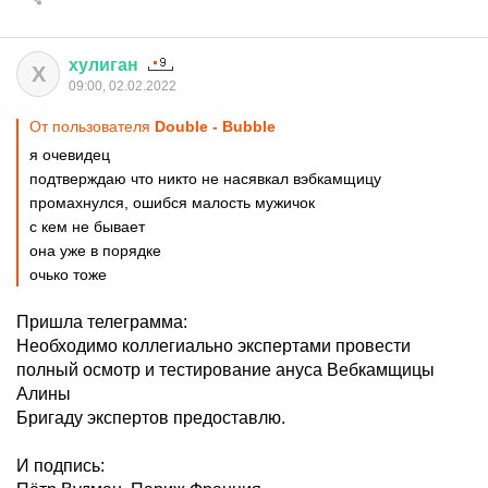
хулиган
Х
09:00, 02.02.2022
От пользователя
Double - Bubble
я очевидец
подтверждаю что никто не насявкал вэбкамщицу
промахнулся, ошибся малость мужичок
с кем не бывает
она уже в порядке
очько тоже
Пришла телеграмма:
Необходимо коллегиально экспертами провести
полный осмотр и тестирование ануса Вебкамщицы
Алины
Бригаду экспертов предоставлю.
И подпись: