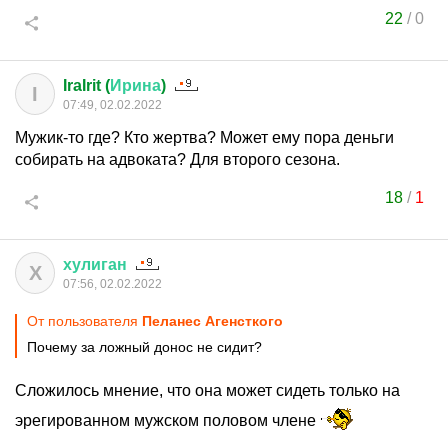
22
/
0
IraIrit (
Ирина
)
I
07:49, 02.02.2022
Мужик-то где? Кто жертва? Может ему пора деньги
собирать на адвоката? Для второго сезона.
18
/
1
хулиган
Х
07:56, 02.02.2022
От пользователя
Пеланес Агенсткого
Почему за ложный донос не сидит?
Сложилось мнение, что она может сидеть только на
эрегированном мужском половом члене