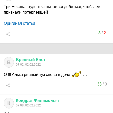
Три месяца студентка пытается добиться, чтобы ее
признали потерпевшей
Оригинал статьи
8
/
2
Вредный
Енот
В
07:02, 02.02.2022
О !!! Алька рваный туз снова в деле
…
33
/
0
Кондрат
Филимоныч
К
07:08, 02.02.2022