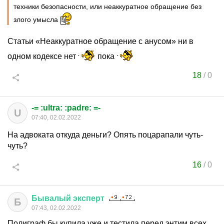
техники безопасности, или неаккуратное обращение без
злого умысла
Статьи «Неаккуратное обращение с анусом» ни в
одном кодексе нет
пока
18
/
0
-= :ultra: :padre: =-
U
07:40, 02.02.2022
На адвоката откуда деньги? Опять поцарапали чуть-
чуть?
16
/
0
Бывалый
эксперт
Б
07:43, 02.02.2022
Полиграф бы купила уже и тестила перед энтим всех.