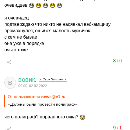
очевидцев
я очевидец
подтверждаю что никто не насявкал вэбкамщицу
промахнулся, ошибся малость мужичок
с кем не бывает
она уже в порядке
очько тоже
8
/
0
ВОВИК
.
В
09:00, 02.02.2022
От пользователя
news@e1.ru
«Должны были провести полиграф»
чего полиграф? порванного очка?
9
/
1