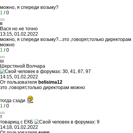
можно, я спереди возьму?
1
/
0
в
Вася
но
не
точно
13:15, 01.02.2022
можно, я спереди возьму?...это ,говорят,только директорам
можно
1
/
0
ш
Шерстяной
Волчара
14:15, 01.02.2022
От пользователя
belisima12
это ,говорят,только директорам можно
тогда сзади
1
/
0
т
товарищ
с
ЕКБ
14:18, 01.02.2022
От пользователя
svpn