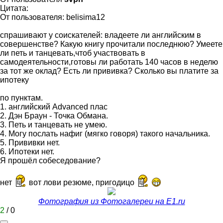
Цитата:
От пользователя: belisima12
спрашивают у соискателей: владеете ли английским в
совершенстве? Какую книгу прочитали последнюю? Умеете
ли петь и танцевать,чтоб участвовать в
самодеятельности,готовы ли работать 140 часов в неделю
за тот же оклад? Есть ли прививка? Сколько вы платите за
ипотеку
по пунктам.
1. английский Advanced плас
2. Дэн Браун - Точка Обмана.
3. Петь и танцевать не умею.
4. Могу послать нафиг (мягко говоря) такого начальника.
5. Прививки нет.
6. Ипотеки нет.
Я прошёл собеседование?
нет
вот лови резюме, пригодицо
Фотография из Фотогалереи на E1.ru
2
/
0