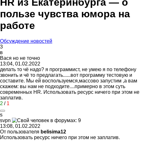
HR из Екатеринбурга — о
пользе чувства юмора на
работе
Обсуждение новостей
3
в
Вася
но
не
точно
13:04, 01.02.2022
делать то чё надо? я программист, не умею я по телефону
звонить и чё то предлагать......вот программу тестовую и
составите. Мы ей воспользуемся,массово запустим ,а вам
скажем: вы нам не подходите....примерно в этом суть
современных HR. Использовать ресурс ничего при этом не
заплатив.
2
/
1
s
svpn
13:08, 01.02.2022
От пользователя
belisima12
Использовать ресурс ничего при этом не заплатив.