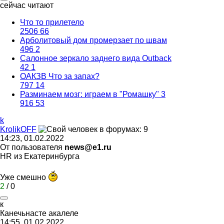
сейчас читают
Что то прилетело
2506
66
Арболитовый дом промерзает по швам
496
2
Салонное зеркало заднего вида Outback
42
1
ОАКЗВ Что за запах?
797
14
Разминаем мозг: играем в "Ромашку" 3
916
53
k
KrolikOFF
14:23, 01.02.2022
От пользователя
news@e1.ru
HR из Екатеринбурга
Уже смешно
2
/
0
к
Канечьнасте
акалеле
14:55, 01.02.2022