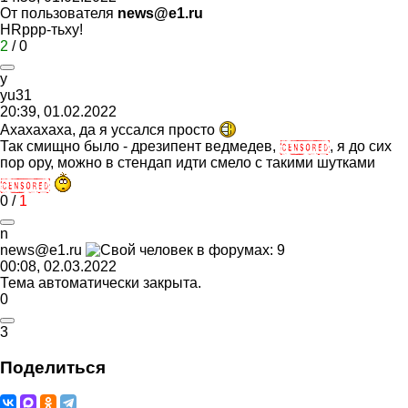
От пользователя
news@e1.ru
HRррр-тьху!
2
/
0
y
yu31
20:39, 01.02.2022
Ахахахаха, да я уссался просто
Так смищно было - дрезипент ведмедев,
, я до сих
пор ору, можно в стендап идти смело с такими шутками
0
/
1
n
news@e1.ru
00:08, 02.03.2022
Тема автоматически закрыта.
0
3
Поделиться