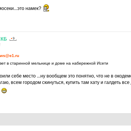
осеки...это намек?
ЕКБ
2
ws@e1.ru
вет в старинной мельнице и доме на набережной Исети
или себе место ...ну вообщем это понятно, что не в окоде
аю, всем городом скинуться, купить там хату и галдеть все д