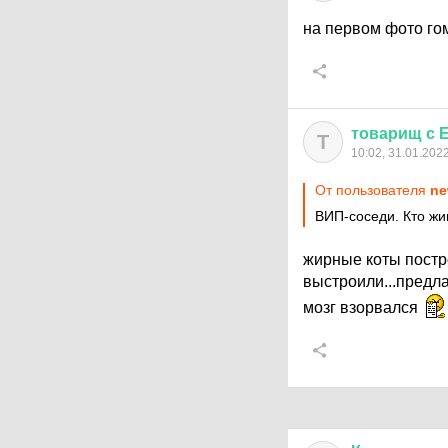
на первом фото гом
товарищ
с
Т
10:02, 31.01.202
От пользователя
ne
ВИП-соседи. Кто жи
жирные коты постро
выстроили...предлаг
мозг взорвался