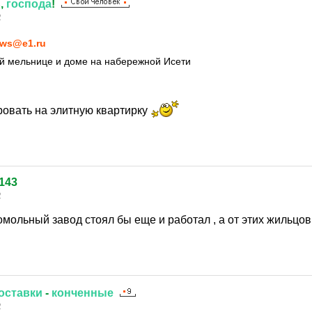
ь
,
господа
!
2
ws@e1.ru
ой мельнице и доме на набережной Исети
оровать на элитную квартирку
143
2
ольный завод стоял бы еще и работал , а от этих жильцов 
оставки
-
конченные
2