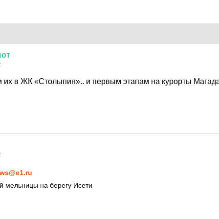
нот
2
м их в ЖК «Столыпин».. и первым этапам на курорты Магад
2
ws@e1.ru
й мельницы на берегу Исети