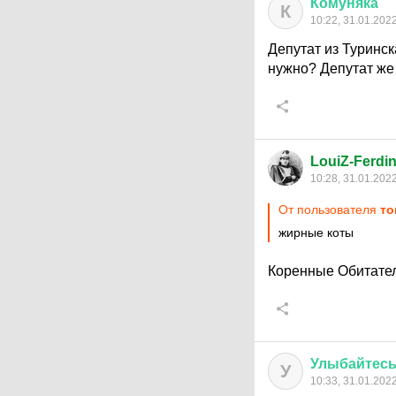
Комуняка
К
10:22, 31.01.202
Депутат из Туринс
нужно? Депутат же
LouiZ-Ferdi
10:28, 31.01.202
От пользователя
то
жирные коты
Коренные Обитате
Улыбайтес
У
10:33, 31.01.202