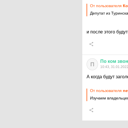
От пользователя
Ко
Депутат из Туринск
и после этого буду
По
ком
зво
П
10:43, 31.01.202
А когда будут заго
От пользователя
ne
Изучаем владельцев