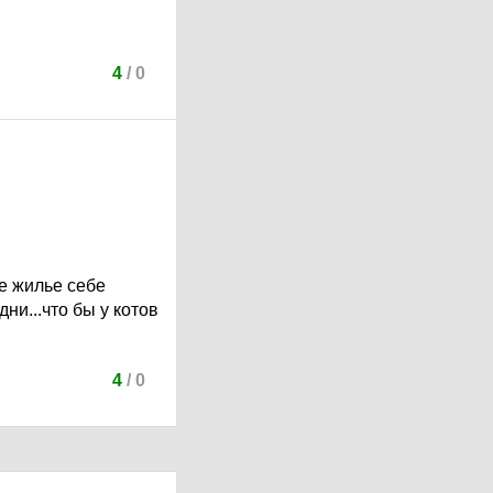
4
/
0
ме жилье себе
ни...что бы у котов
4
/
0