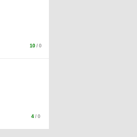
10
/
0
4
/
0