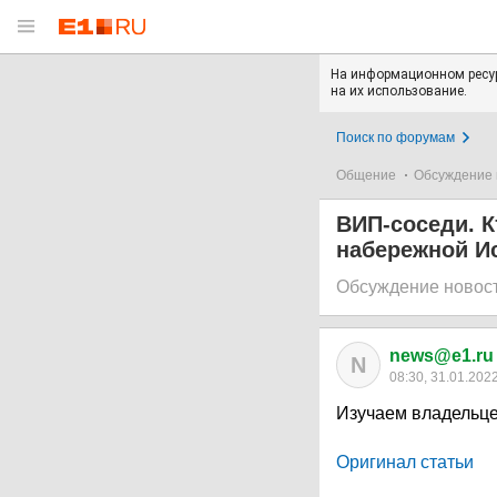
На информационном ресур
на их использование.
Поиск по форумам
Общение
Обсуждение 
ВИП-соседи. К
набережной И
Обсуждение новос
news@e1.ru
N
08:30, 31.01.202
Изучаем владельце
Оригинал статьи