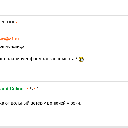
2
ws@e1.ru
ной мельнице
монт планирует фонд капкапремонта?
nand Celine
2
ают вольный ветер у вонючей у реки.