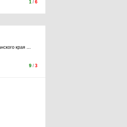
1
/
6
анского края …
9
/
3