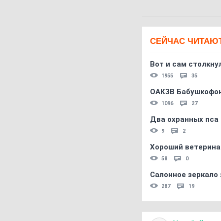
СЕЙЧАС ЧИТАЮ
Вот и сам столкнул
1955
35
ОАКЗВ Бабушкофон
1096
27
Два охранных пса
9
2
Хороший ветерина
58
0
Салонное зеркало 
287
19