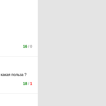
16
/
0
какая польза ?
18
/
1