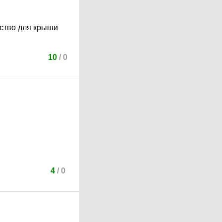
ство для крыши
10
/
0
4
/
0