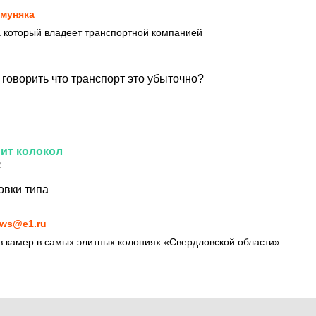
муняка
а который владеет транспортной компанией
т говорить что транспорт это убыточно?
нит
колокол
2
ловки типа
ws@e1.ru
 камер в самых элитных колониях «Свердловской области»