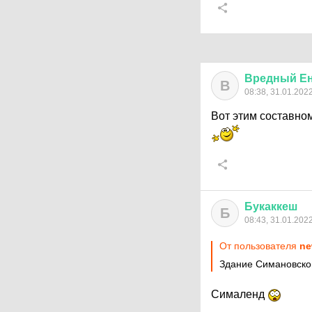
Вредный
Е
В
08:38, 31.01.202
Вот этим составно
Букаккеш
Б
08:43, 31.01.202
От пользователя
ne
Здание Симановско
Cималенд