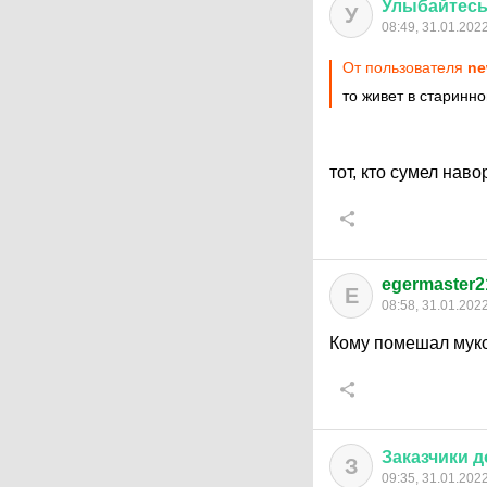
Улыбайтес
У
08:49, 31.01.202
От пользователя
ne
то живет в старинн
тот, кто сумел нав
egermaster2
E
08:58, 31.01.202
Кому помешал муком
Заказчики
д
З
09:35, 31.01.202