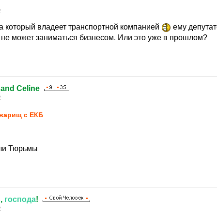
2
ка который владеет транспортной компанией
ему депутат
 не может заниматься бизнесом. Или это уже в прошлом?
nand Celine
2
варищ с ЕКБ
ли Тюрьмы
ь
,
господа
!
2