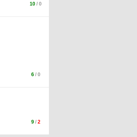
10
/
0
6
/
0
9
/
2