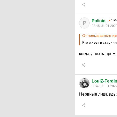
Polinin
P
08:45, 31.01.202
От пользователя
ne
Кто живет в старин
когда у них капре
LouiZ-Ferdi
08:47, 31.01.202
Нервные лица вдых