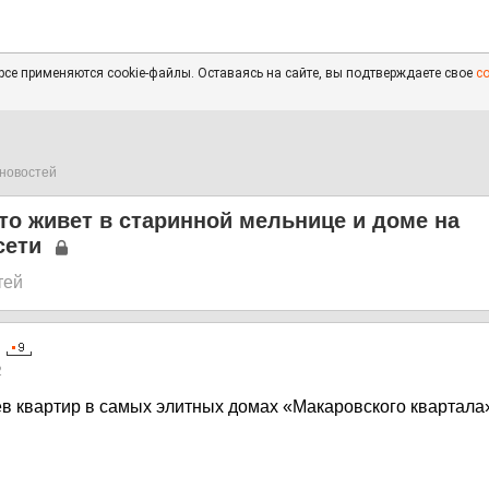
се применяются cookie-файлы. Оставаясь на сайте, вы подтверждаете свое
с
новостей
то живет в старинной мельнице и доме на
сети
тей
2
в квартир в самых элитных домах «Макаровского квартала