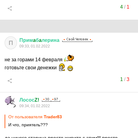
4
/
1
Прим
a
б
a
лерина
П
09:33, 01.02.2022
не за горами 14 февраля
готовьте свои денежки
1
/
3
Лосос
Z!
09:34, 01.02.2022
От пользователя
Trader83
И что, приятель???