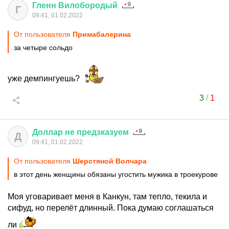
Гленн
Вилобородый
Г
09:41, 01.02.2022
От пользователя
Примaбaлерина
за четыре сольдо
уже демпингуешь?
3
/
1
Доллар
не
предзказуем
Д
09:41, 01.02.2022
От пользователя
Шерстяной Волчара
в этот день женщины обязаны угостить мужика в троекурове
Моя уговаривает меня в Канкун, там тепло, текила и
сифуд, но перелёт длинный. Пока думаю соглашаться
ли