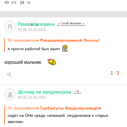
272
18
Прим
a
б
a
лерина
П
09:30, 01.02.2022
От пользователя
Ревакцинированный Лосось!
я просто работой был занят
хороший мальчик
1
/
3
Доллар
не
предзказуем
Д
09:30, 01.02.2022
От пользователя
Гурбангулы Бердымухамедов
сидят на ОНе среди «алкашей, неудачников и старых
жмотов»