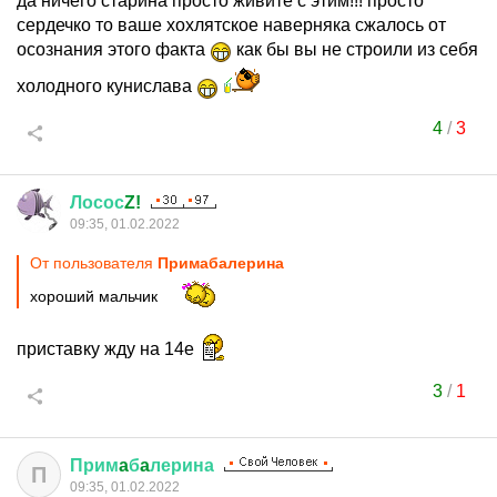
да ничего старина просто живите с этим!!! просто
сердечко то ваше хохлятское наверняка сжалось от
осознания этого факта
как бы вы не строили из себя
холодного кунислава
4
/
3
Лосос
Z!
09:35, 01.02.2022
От пользователя
Примaбaлерина
хороший мальчик
приставку жду на 14е
3
/
1
Прим
a
б
a
лерина
П
09:35, 01.02.2022