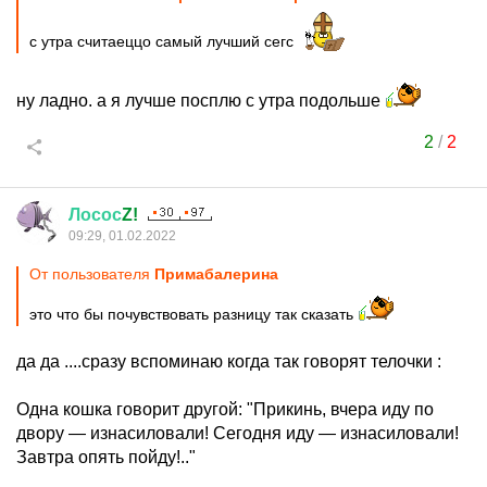
с утра считаеццо самый лучший сегс
ну ладно. а я лучше посплю с утра подольше
2
/
2
Лосос
Z!
09:29, 01.02.2022
От пользователя
Примaбaлерина
это что бы почувствовать разницу так сказать
да да ....сразу вспоминаю когда так говорят телочки :
Одна кошка говорит другой: "Прикинь, вчера иду по
двору — изнасиловали! Сегодня иду — изнасиловали!
Завтра опять пойду!.."