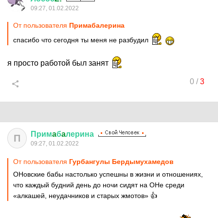
09:27, 01.02.2022
От пользователя
Примaбaлерина
спасибо что сегодня ты меня не разбудил
я просто работой был занят
0
/
3
Прим
a
б
a
лерина
П
09:27, 01.02.2022
От пользователя
Гурбангулы Бердымухамедов
ОНовские бабы настолько успешны в жизни и отношениях,
что каждый будний день до ночи сидят на ОНе среди
«алкашей, неудачников и старых жмотов» 👍