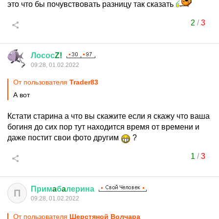
это что бы почувствовать разницу так сказать
2
/
3
Лосос
Z!
09:28, 01.02.2022
От пользователя
Trader83
А вот
Кстати старина а что вы скажите если я скажу что ваша
богиня до сих пор тут находится время от времени и
даже постит свои фото другим
?
1
/
3
Прим
a
б
a
лерина
П
09:28, 01.02.2022
От пользователя
Шерстяной Волчара