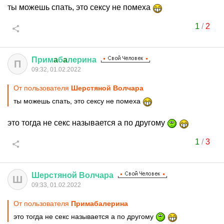
ты можешь спать, это сексу не помеха
1
/
2
Прим
a
б
a
лерина
П
09:32, 01.02.2022
От пользователя
Шерстяной Волчара
ты можешь спать, это сексу не помеха
это тогда не секс называется а по другому
1
/
3
Шерстяной
Волчара
Ш
09:33, 01.02.2022
От пользователя
Примaбaлерина
это тогда не секс называется а по другому