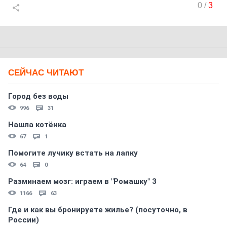
0
/
3
СЕЙЧАС ЧИТАЮТ
Город без воды
996
31
Нашла котёнка
67
1
Помогите лучику встать на лапку
64
0
Разминаем мозг: играем в "Ромашку" 3
1166
63
Где и как вы бронируете жилье? (посуточно, в
России)