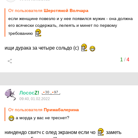
От пользователя
Шерстяной Волчара
если женщине повезло и у нее появился мужик - она должна
его всячески содержать, лелеять и минет по первому
требованию
ищи дурака за четыре сольдо (с)
1
/
4
Лосос
Z!
09:40, 01.02.2022
От пользователя
Примaбaлерина
а морда у вас не треснет?
ниндендо свитч с олед экраном если чо
заметь