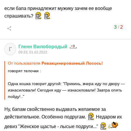
если бапа принадлежит мужику зачем ее вообще
спрашивать?
3
/
2
Гленн
Вилобородый
Г
09:33, 01.02.2022
От пользователя
Ревакцинированный Лосось!
говорят телочки :
Одна кошка говорит другой: "Прикинь, вчера иду по двору —
изнасиловали! Сегодня иду — изнасиловали! Завтра опять
пойду!.."
Ну, бапам свойственно выдавать желаемое за
действительное. Особенно подругам.
Недаром их
девиз "Женское щастье - лысые подруги..."