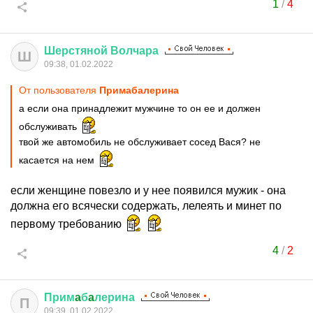
1
/
4
Шерстяной
Волчара
Ш
09:38, 01.02.2022
От пользователя
Примaбaлерина
а если она принадлежит мужчине то он ее и должен
обслуживать
твой же автомобиль не обслуживает сосед Вася? не
касается на нем
если женщине повезло и у нее появился мужик - она
должна его всячески содержать, лелеять и минет по
первому требованию
4
/
2
Прим
a
б
a
лерина
П
09:39, 01.02.2022