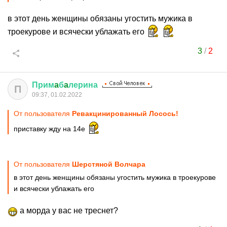
в этот день женщины обязаны угостить мужика в
троекурове и всячески ублажать его
3
/
2
Прим
a
б
a
лерина
П
09:37, 01.02.2022
От пользователя
Ревакцинированный Лосось!
приставку жду на 14е
От пользователя
Шерстяной Волчара
в этот день женщины обязаны угостить мужика в троекурове
и всячески ублажать его
а морда у вас не треснет?