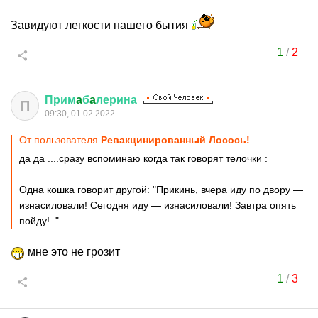
Завидуют легкости нашего бытия
1
/
2
Прим
a
б
a
лерина
П
09:30, 01.02.2022
От пользователя
Ревакцинированный Лосось!
да да ....сразу вспоминаю когда так говорят телочки :
Одна кошка говорит другой: "Прикинь, вчера иду по двору —
изнасиловали! Сегодня иду — изнасиловали! Завтра опять
пойду!.."
мне это не грозит
1
/
3