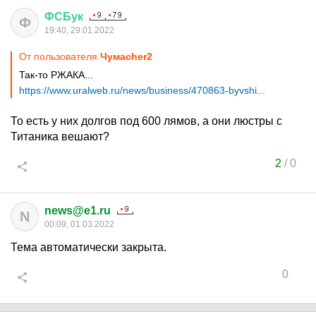
ФСБук
Ф
19:40, 29.01.2022
От пользователя
Чумаcher2
Так-то РЖАКА...
https://www.uralweb.ru/news/business/470863-byvshi...
То есть у них долгов под 600 лямов, а они люстры с
Титаника вешают?
2
/
0
news@e1.ru
N
00:09, 01.03.2022
Тема автоматически закрыта.
0