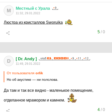
Местный
с
Урала
М
11:32, 29.01.2022
Люстра из кристаллов Sworuika
5
/
0
[ Dr. Andy ]
D
11:49, 29.01.2022
От пользователя
orlik
Но об акустике — ни полслова.
Да там и так все видно - маленькое помещение,
отделанное мрамором и камнем.
4
/
0