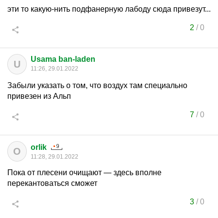
эти то какую-нить подфанерную лабоду сюда привезут...
2
/
0
Usama ban-laden
U
11:26, 29.01.2022
Забыли указать о том, что воздух там специально
привезен из Альп
7
/
0
orlik
O
11:28, 29.01.2022
Пока от плесени очищают — здесь вполне
перекантоваться сможет
3
/
0