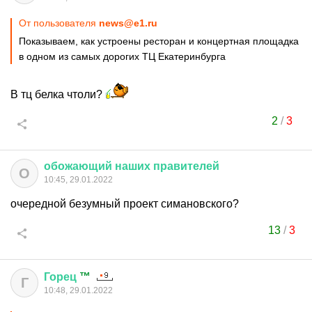
От пользователя
news@e1.ru
Показываем, как устроены ресторан и концертная площадка
в одном из самых дорогих ТЦ Екатеринбурга
В тц белка чтоли?
2
/
3
обожающий
наших
правителей
О
10:45, 29.01.2022
очередной безумный проект симановского?
13
/
3
Горец
™
Г
10:48, 29.01.2022