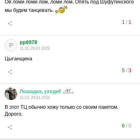
Ой ломи ломи лом, ломи лом. Опять под Шуфутинского
мы будем танцевать.
1
/
1
pp6978
P
11:11, 29.01.2022
Цыганщина
5
/
3
Лошадка
,
уходи
!
11:13, 29.01.2022
В этот ТЦ обычно хожу только со своим пакетом.
Дорого.
6
/
0