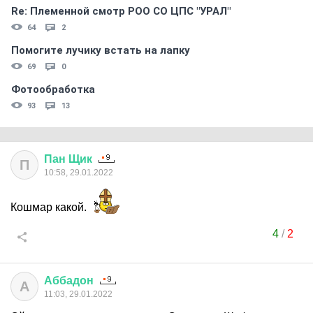
Re: Племеннoй смoтр РOO CO ЦПС "УРАЛ"
64
2
Помогите лучику встать на лапку
69
0
Фотообработка
93
13
Пан
Щик
П
10:58, 29.01.2022
Кошмар какой.
4
/
2
Аббадон
А
11:03, 29.01.2022