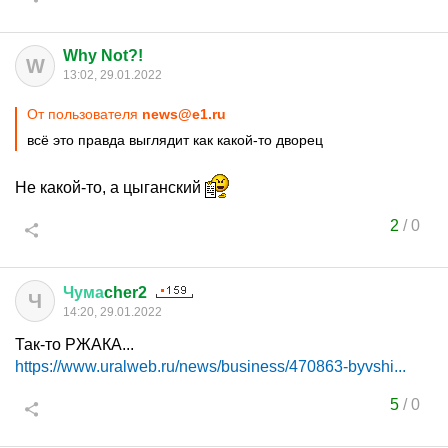
Why Not?!
W
13:02, 29.01.2022
От пользователя
news@e1.ru
всё это правда выглядит как какой-то дворец
Не какой-то, а цыганский
2
/
0
Чума
cher2
Ч
14:20, 29.01.2022
Так-то РЖАКА...
https://www.uralweb.ru/news/business/470863-byvshi...
5
/
0