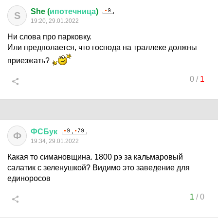
She (
ипотечница
)
S
19:20, 29.01.2022
Ни слова про парковку.
Или предполается, что господа на траллеке должны
приезжать?
0
/
1
ФСБук
Ф
19:34, 29.01.2022
Какая то симановщина. 1800 рэ за кальмаровый
салатик с зеленушкой? Видимо это заведение для
единоросов
1
/
0