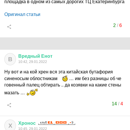
площадка в одном из самых дорогих ТЦ Екатеринбурга
Оригинал статьи
2
/
6
Вредный
Енот
В
10:42, 29.01.2022
Ну вот и на кой хрен вся эта китайская бутафория
синеносым облостникам
… им без разницы об че
говенный палец обтирать .. да козявки на какие стены
мазать …
14
/
4
Хронос
Х
10:45, 29.01.2022