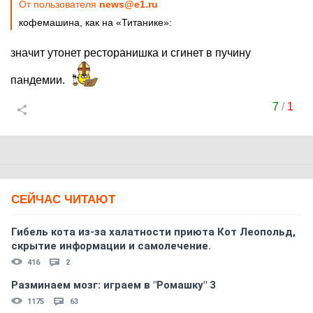
От пользователя
news@e1.ru
кофемашина, как на «Титанике»:
значит утонет ресторанишка и сгинет в пучину
пандемии.
7
/
1
СЕЙЧАС ЧИТАЮТ
Гибель кота из-за халатности приюта Кот Леопольд,
скрытиe информации и самолечение.
416
2
Разминаем мозг: играем в "Ромашку" 3
1175
63