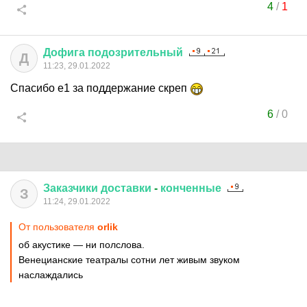
4
/
1
Дофига
подозрительный
Д
11:23, 29.01.2022
Спасибо е1 за поддержание скреп
6
/
0
Заказчики
доставки
-
конченные
З
11:24, 29.01.2022
От пользователя
orlik
об акустике — ни полслова.
Венецианские театралы сотни лет живым звуком
наслаждались