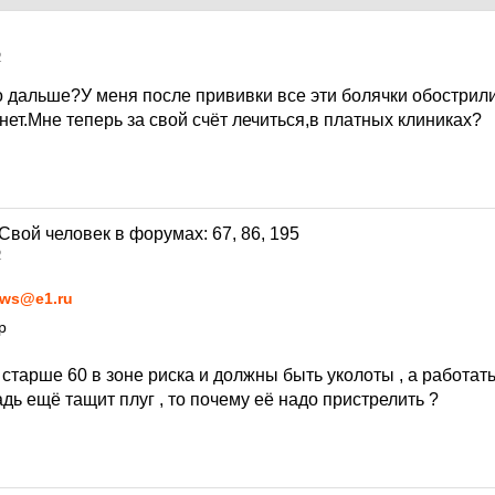
2
о дальше?У меня после прививки все эти болячки обострили
ет.Мне теперь за свой счёт лечиться,в платных клиниках?
2
ws@e1.ru
р
старше 60 в зоне риска и должны быть уколоты , а работат
ь ещё тащит плуг , то почему её надо пристрелить ?