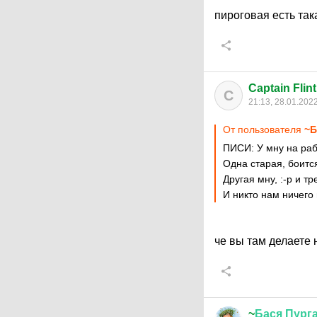
пироговая есть та
Captain Flint
C
21:13, 28.01.202
От пользователя
~Б
ПИСИ: У мну на раб
Одна старая, боитс
Другая мну,
:-p
и тр
И никто нам ничего
че вы там делаете
~
Бася
Пург