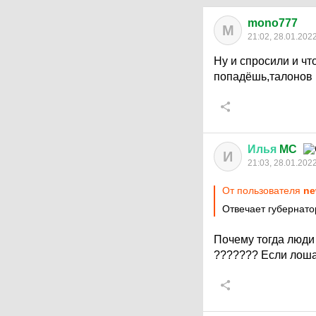
mono777
M
21:02, 28.01.202
Ну и спросили и чт
попадёшь,талонов н
Илья
MC
И
21:03, 28.01.202
От пользователя
ne
Отвечает губернато
Почему тогда люди 
??????? Если лошад