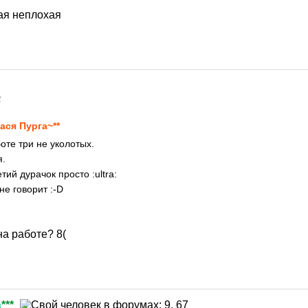
кая неплохая
2
ася Пурга~**
оте три не уколотых.
я.
етий дурачок просто
:ultra:
 не говорит
:-D
 на работе?
8(
а
***