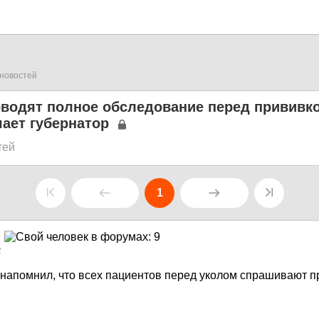
новостей
оводят полное обследование перед прививко
ает губернатор
тей
1
2
напомнил, что всех пациентов перед уколом спрашивают п