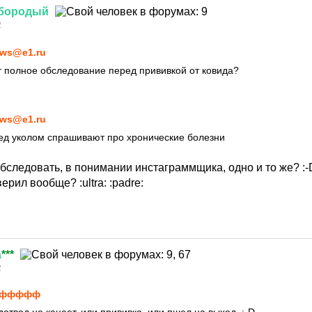
бородый
2
ws@e1.ru
 полное обследование перед прививкой от ковида?
ws@e1.ru
ед уколом спрашивают про хронические болезни
бследовать, в понимании инстаграммщика, одно и то же?
:-
верил вообще?
:ultra:
:padre:
а
***
2
аффффф