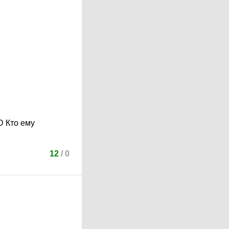
D
Кто ему
12
/
0