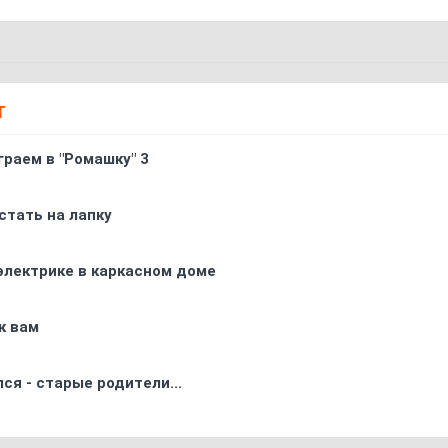
Т
граем в "Ромашку" 3
стать на лапку
электрике в каркасном доме
к вам
ся - старые родители...