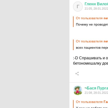
Гленн
Вило
Г
21:05, 28.01.202
От пользователя
ne
Почему не проводят
От пользователя
ne
всех пациентов пер
:-D
Спрашивать и о
бетономешалку до
~
Бася
Пург
21:08, 28.01.202
От пользователя
Г