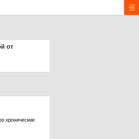
й от
ро хронические