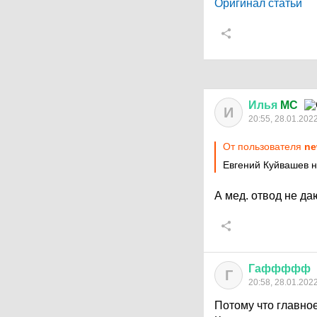
Оригинал статьи
Илья
MC
И
20:55, 28.01.202
От пользователя
ne
Евгений Куйвашев н
А мед. отвод не даю
Гаффффф
Г
20:58, 28.01.202
Потому что главное