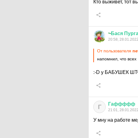
Кто выживет, тот вы
~
Бася
Пург
20:58, 28.01.202
От пользователя
ne
напомнил, что всех
:-D
у БАБУШЕК Ш
Гаффффф
Г
21:01, 28.01.202
У мну на работе ме