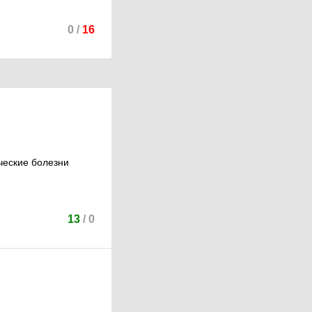
0
/
16
ческие болезни
13
/
0