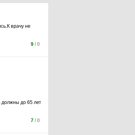
сь.К врачу не
9
/
0
ь должны до 65 лет
7
/
0