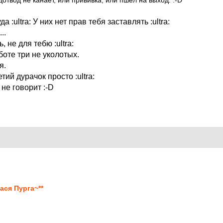
дотвод не канает, или прививка, или пшел на выход.
:-D
уда
:ultra:
У них нет прав тебя заставлять
:ultra:
..
ть, не для тебю
:ultra:
оте три не уколотых.
я.
етий дурачок просто
:ultra:
 не говорит
:-D
2
ася Пурга~**