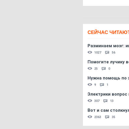
СЕЙЧАС ЧИТАЮ
Разминаем мозг: и
1027
56
Помогите лучику в
25
0
Нужна помощь по 
9
1
Электрики вопрос 
307
13
Вот и сам столкнул
2363
35