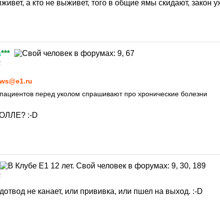
живет, а кто не выживет, того в общие ямы скидают, закон у
а
***
2
ws@e1.ru
 пациентов перед уколом спрашивают про хронические болезни
ТОЛЛЕ?
:-D
2
дотвод не канает, или прививка, или пшел на выход.
:-D