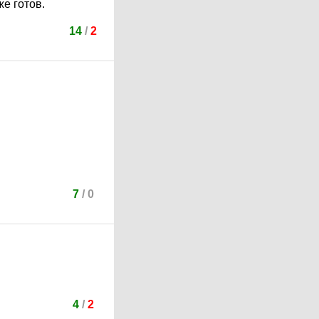
же готов.
14
/
2
7
/
0
4
/
2