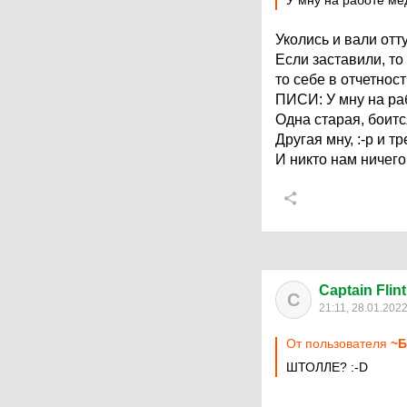
У мну на работе ме
Уколись и вали отт
Если заставили, то .
то себе в отчетнос
ПИСИ: У мну на раб
Одна старая, боитс
Другая мну,
:-p
и тр
И никто нам ничего
Captain Flint
C
21:11, 28.01.202
От пользователя
~Б
ШТОЛЛЕ?
:-D