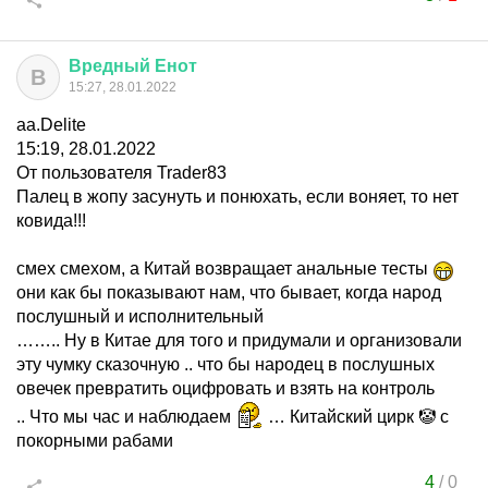
Вредный
Енот
В
15:27, 28.01.2022
aa.Delite
15:19, 28.01.2022
От пользователя Trader83
Палец в жопу засунуть и понюхать, если воняет, то нет
ковида!!!
смех смехом, а Китай возвращает анальные тесты
они как бы показывают нам, что бывает, когда народ
послушный и исполнительный
…….. Ну в Китае для того и придумали и организовали
эту чумку сказочную .. что бы народец в послушных
овечек превратить оцифровать и взять на контроль
.. Что мы час и наблюдаем
… Китайский цирк 🤡 с
покорными рабами
4
/
0