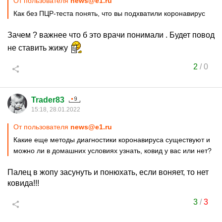
От пользователя
news@e1.ru
Как без ПЦР-теста понять, что вы подхватили коронавирус
Зачем ? важнее что б это врачи понимали . Будет повод
не ставить жижу
2
/
0
Trader83
15:18, 28.01.2022
От пользователя
news@e1.ru
Какие еще методы диагностики коронавируса существуют и
можно ли в домашних условиях узнать, ковид у вас или нет?
Палец в жопу засунуть и понюхать, если воняет, то нет
ковида!!!
3
/
3