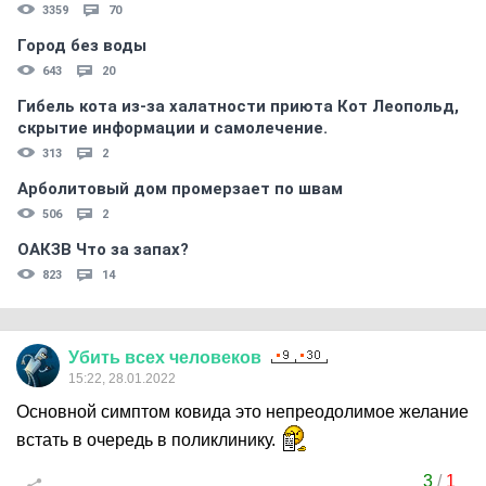
3359
70
Город без воды
643
20
Гибель кота из-за халатности приюта Кот Леопольд,
скрытиe информации и самолечение.
313
2
Арболитовый дом промерзает по швам
506
2
ОАКЗВ Что за запах?
823
14
Убить
всех
человеков
15:22, 28.01.2022
Основной симптом ковида это непреодолимое желание
встать в очередь в поликлинику.
3
/
1