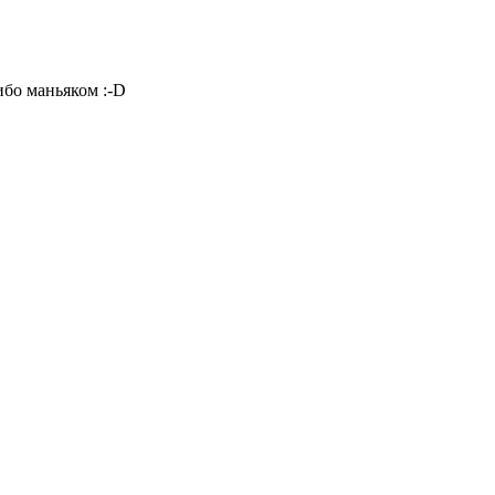
либо маньяком
:-D