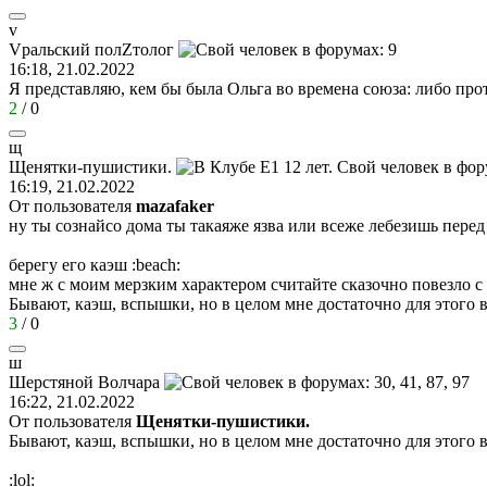
v
V
ральский
пол
Z
толог
16:18, 21.02.2022
Я представляю, кем бы была Ольга во времена союза: либо п
2
/
0
щ
Щенятки
-
пушистики
.
16:19, 21.02.2022
От пользователя
mazafaker
ну ты сознайсо дома ты такаяже язва или всеже лебезишь перед
берегу его каэш
:beach:
мне ж с моим мерзким характером считайте сказочно повезло 
Бывают, каэш, вспышки, но в целом мне достаточно для этого 
3
/
0
ш
Шерстяной
Волчара
16:22, 21.02.2022
От пользователя
Щенятки-пушистики.
Бывают, каэш, вспышки, но в целом мне достаточно для этого 
:lol: