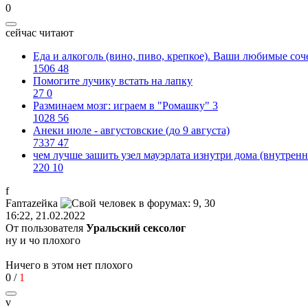
0
сейчас читают
Еда и алкоголь (вино, пиво, крепкое). Ваши любимые соч
1506
48
Помогите лучику встать на лапку
27
0
Разминаем мозг: играем в "Ромашку" 3
1028
56
Анеки июле - августовские (до 9 августа)
7337
47
чем лучше зашить узел мауэрлата изнутри дома (внутренн
220
10
f
Fan
та
ze
йк
a
16:22, 21.02.2022
От пользователя
Уральский сексолог
ну и чо плохого
Ничего в этом нет плохого
0
/
1
v