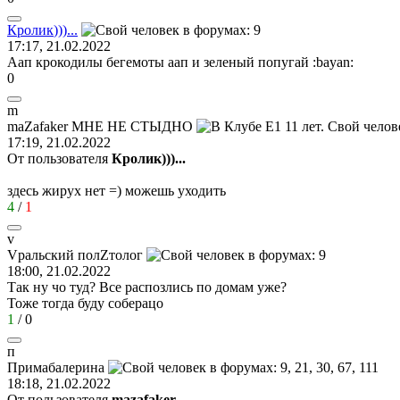
Кролик
)))...
17:17, 21.02.2022
Аап крокодилы бегемоты аап и зеленый попугай
:bayan:
0
m
maZafaker
МНЕ
НЕ
СТЫДНО
17:19, 21.02.2022
От пользователя
Кролик)))...
здесь жирух нет =) можешь уходить
4
/
1
v
V
ральский
пол
Z
толог
18:00, 21.02.2022
Так ну чо туд? Все распозлись по домам уже?
Тоже тогда буду соберацо
1
/
0
п
Прим
a
б
a
лерина
18:18, 21.02.2022
От пользователя
mazafaker