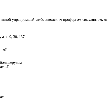
ротивной управдомшей, либо заводским профоргом-симулянтом, 
 им?
с большеруком
вас
:-D
вас