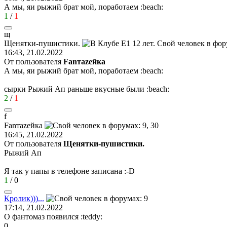
А мы, яи рыжий брат мой, поработаем
:beach:
1
/
1
щ
Щенятки
-
пушистики
.
16:43, 21.02.2022
От пользователя
Fanтаzeйкa
А мы, яи рыжий брат мой, поработаем
:beach:
сырки Рыжий Ап раньше вкусные были
:beach:
2
/
1
f
Fan
та
ze
йк
a
16:45, 21.02.2022
От пользователя
Щенятки-пушистики.
Рыжий Ап
Я так у папы в телефоне записана
:-D
1
/
0
Кролик
)))...
17:14, 21.02.2022
О фантомаз появился
:teddy:
0