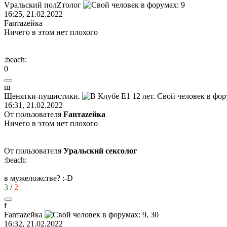
V
ральский
пол
Z
толог
16:25, 21.02.2022
Fanтаzeйкa
Ничего в этом нет плохого
:beach:
0
щ
Щенятки
-
пушистики
.
16:31, 21.02.2022
От пользователя
Fanтаzeйкa
Ничего в этом нет плохого
От пользователя
Уральский сексолог
:beach:
в мужеложстве?
:-D
3
/
2
f
Fan
та
ze
йк
a
16:32, 21.02.2022