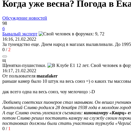
Когда уже весна? Погода в Ек
Обсуждение новостей
98
б
Бывалый
эксперт
16:16, 21.02.2022
За тунеядство еще. Днем народ в магазах вылавливали. До 1995
0
/
2
щ
Щенятки
-
пушистики
.
16:17, 21.02.2022
От пользователя
mazafaker
раньше камер было 10 штук на весь союз =) о каких ты массо
дак всего одна на весь союз, чоу мелочицо
:-D
Любимец советских пионеров стал маньяком. Он вешал учеников 
Анатолий Сливко родился 28 декабря 1938 года в молодом город
А еще Сливко очень увлекался съемками:
кинокамеру «Кварц» е
потом Сливко решил поставить камеру на службу своим порока
постановках должны были стать участники турклуба «Чергид».
0
/
1