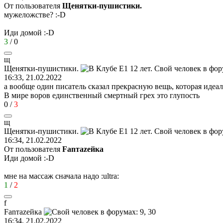
От пользователя
Щенятки-пушистики.
мужеложстве?
:-D
Иди домой
:-D
3
/
0
щ
Щенятки
-
пушистики
.
16:33, 21.02.2022
а вообще один писатель сказал прекрасную вещь, которая иде
В мире воров единственный смертный грех это глупость
0
/
3
щ
Щенятки
-
пушистики
.
16:34, 21.02.2022
От пользователя
Fanтаzeйкa
Иди домой
:-D
мне на массаж сначала надо
:ultra:
1
/
2
f
Fan
та
ze
йк
a
16:34, 21.02.2022