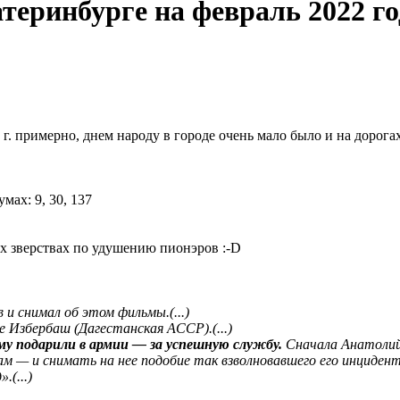
атеринбурге на февраль 2022 го
 г. примерно, днем народу в городе очень мало было и на дорог
вых зверствах по удушению пионэров
:-D
и снимал об этом фильмы.(...)
е Избербаш (Дагестанская АССР).(...)
му подарили в армии — за успешную службу.
Сначала Анатолий 
м — и снимать на нее подобие так взволновавшего его инциден
(...)