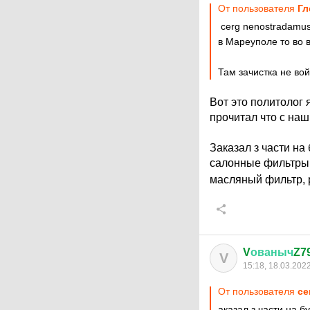
От пользователя
Гл
cerg nenostradamu
в Мареуполе то во 
Там зачистка не вой
Вот это политолог
прочитал что с на
Заказал з части на
салонные фильтры и
масляный фильтр, 
V
ованыч
Z7
V
15:18, 18.03.202
От пользователя
ce
аказал з части на 