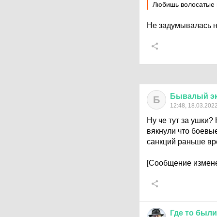
Любишь волосатые
Не задумывалась 
Бывалый
э
Б
12:48, 18.03.202
Ну че тут за ушки?
вякнули что боевые
санкций раньше вр
[Сообщение измене
Где
то
были