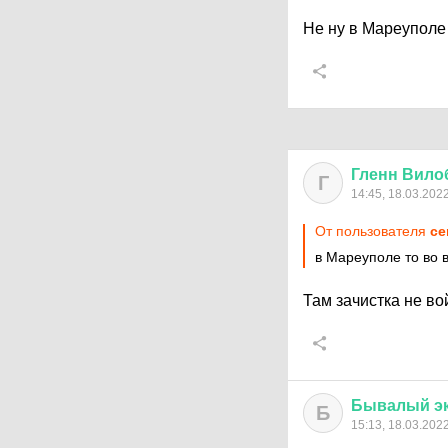
Не ну в Мареуполе 
Гленн
Вило
Г
14:45, 18.03.202
От пользователя
ce
в Мареуполе то во 
Там зачистка не во
Бывалый
э
Б
15:13, 18.03.202