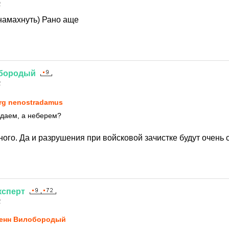
2
 намахнуть) Рано аще
бородый
2
rg nenostradamus
ждаем, а неберем?
ого. Да и разрушения при войсковой зачистке будут очень 
ксперт
2
енн Вилобородый