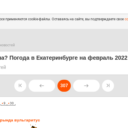
се применяются cookie-файлы. Оставаясь на сайте, вы подтверждаете свое
с
новостей
на? Погода в Екатеринбурге на февраль 2022
тей
307
2
рында вульгаритус