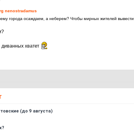
rg nenostradamus
чему города осаждаем, а неберем? Чтобы мирных жителей вывести
и?
в диванных хватет
Т
товские (до 9 августа)
х?