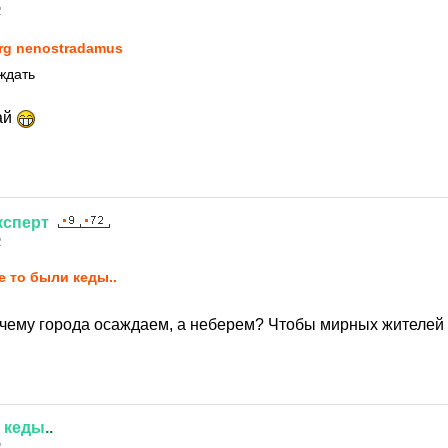
2
rg nenostradamus
ждать
ай
ксперт
2
е то были кеды..
чему города осаждаем, а неберем? Чтобы мирных жителей
кеды
..
2