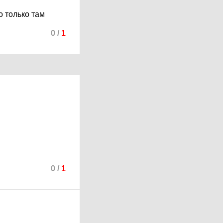
о только там
0
/
1
0
/
1