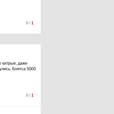
0
/
1
ы хитрые, даже
нулись. Боятса 5000
0
/
1