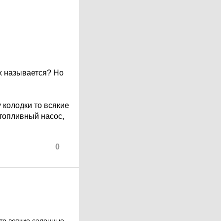
х называется? Но
 колодки то всякие
 топливный насос,
0
 то всякие салонные