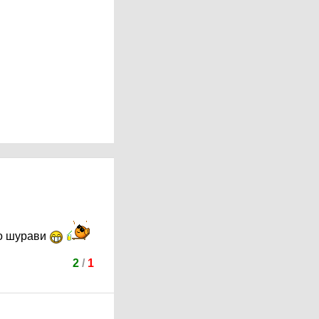
ро шурави
2
/
1