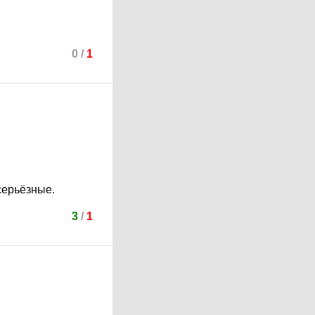
0
/
1
серьёзные.
3
/
1