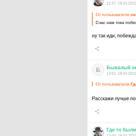
12:57, 18.03.202
От пользователя
ce
Счас нам тока побе
ну так иди, побежд
Бывалый
э
Б
13:01, 18.03.202
От пользователя
Гд
Расскажи лучше по
Где
то
были
13:04, 18.03.202