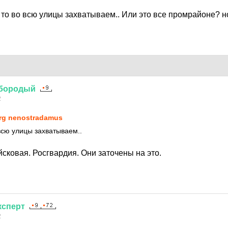
то во всю улицы захватываем.. Или это все промрайоне? н
бородый
2
rg nenostradamus
всю улицы захватываем..
йсковая. Росгвардия. Они заточены на это.
ксперт
2