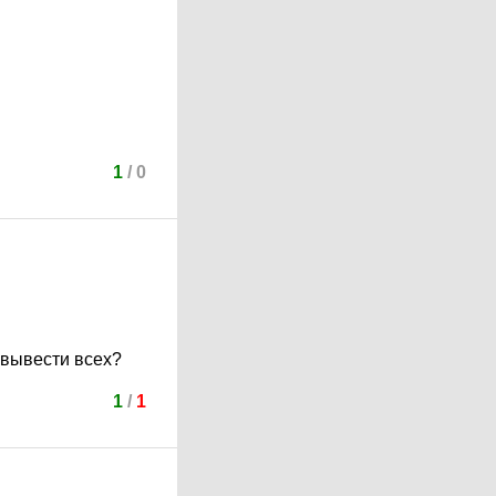
1
/
0
 вывести всех?
1
/
1