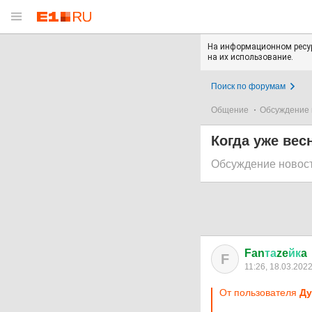
На информационном ресур
на их использование.
Поиск по форумам
Общение
Обсуждение 
Когда уже вес
Обсуждение новос
Fan
та
ze
йк
a
F
11:26, 18.03.202
От пользователя
Ду