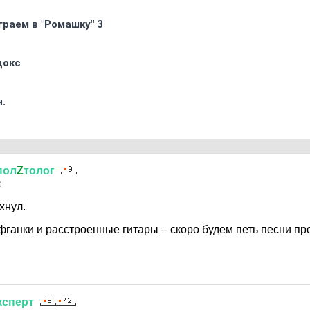
граем в "Ромашку" 3
докс
.
пол
Z
толог
2
хнул.
ганки и расстроенные гитары – скоро будем петь песни п
ксперт