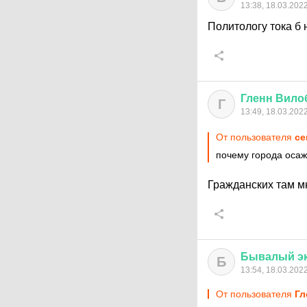
13:38, 18.03.202
Политологу тока б
Гленн
Вило
Г
13:49, 18.03.202
От пользователя
ce
почему города оса
Гражданских там мн
Бывалый
э
Б
13:54, 18.03.202
От пользователя
Гл