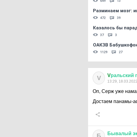
649
13
Разминаем мозг: и
472
39
Казалось бы пара
37
3
ОАКЗВ Бабушкофон
1129
27
V
ральский
V
13:29, 18.03.202
Оп, Серж уже нама
Достаем панамы-аф
Бывалый
э
Б