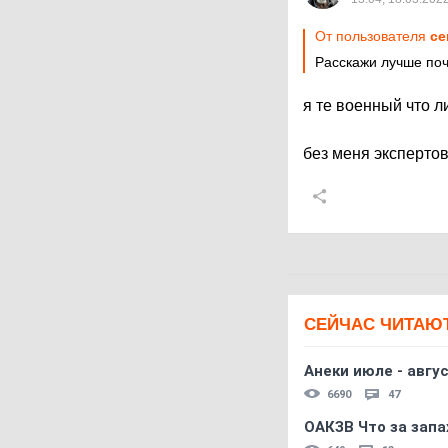
От пользователя
ce
Расскажи лучше по
я те военный что л
без меня эксперто
СЕЙЧАС ЧИТАЮ
Анеки июле - авгус
6690
47
ОАКЗВ Что за запа