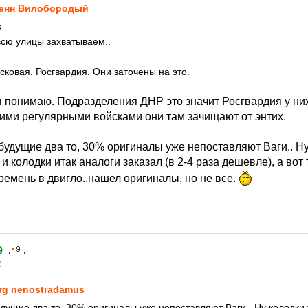
енн Вилобородый
s
всю улицы захватываем..
сковая. Росгвардия. Они заточены на это.
 я понимаю. Подразделения ДНР это значит Росгвардия у ни
шими регулярными войсками они там зачищают от энтих.
 будущие два то, 30% оригиналы уже непоставляют Ваги.. Ну
 колодки итак аналоги заказал (в 2-4 раза дешевле), а вот
ремень в двигло..нашел оригиналы, но не все.
9
2
rg nenostradamus
будущие два то, 30% оригиналы уже непоставляют Ваги.. Ну колодки