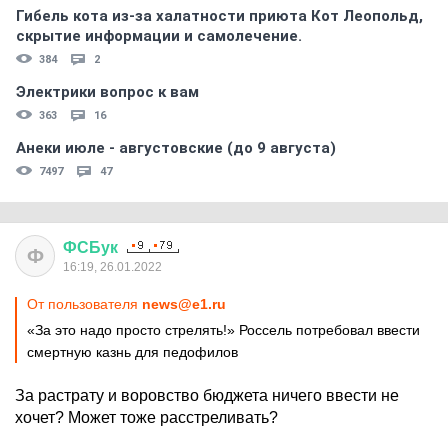
Гибель кота из-за халатности приюта Кот Леопольд,
скрытиe информации и самолечение.
384
2
Электрики вопрос к вам
363
16
Анеки июле - августовские (до 9 августа)
7497
47
ФСБук
Ф
16:19, 26.01.2022
От пользователя
news@e1.ru
«За это надо просто стрелять!» Россель потребовал ввести
смертную казнь для педофилов
За растрату и воровство бюджета ничего ввести не
хочет? Может тоже расстреливать?