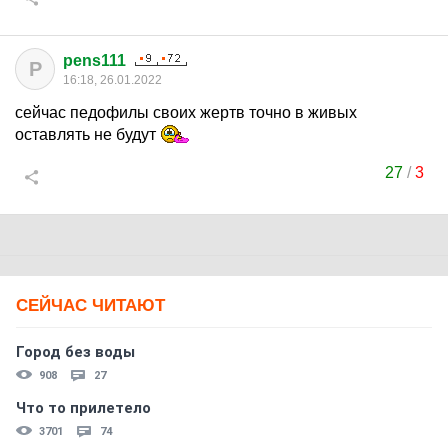
pens111
P
16:18, 26.01.2022
сейчас педофилы своих жертв точно в живых
оставлять не будут
27
/
3
СЕЙЧАС ЧИТАЮТ
Город без воды
908
27
Что то прилетело
3701
74