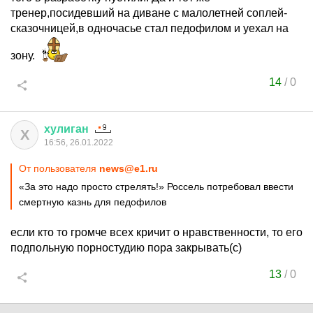
тренер,посидевший на диване с малолетней соплей-
сказочницей,в одночасье стал педофилом и уехал на
зону.
14
/
0
хулиган
Х
16:56, 26.01.2022
От пользователя
news@e1.ru
«За это надо просто стрелять!» Россель потребовал ввести
смертную казнь для педофилов
если кто то громче всех кричит о нравственности, то его
подпольную порностудию пора закрывать(с)
13
/
0