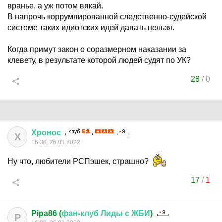
вранье, а уж потом вякай.
В напрочь коррумпированной следственно-судейской
системе таких идиотских идей давать нельзя.
Когда примут закон о соразмерном наказании за
клевету, в результате которой людей судят по УК?
28
/
0
Хронос
Х
16:30, 26.01.2022
Ну что, любители РСПэшек, страшно?
17
/
1
Pipa86 (
фан
-
клуб
Лиды
с
ЖБИ
)
P