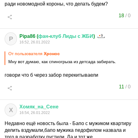
ради новомодной короны, что делать будем?
18
/
0
Pipa86 (
фан
-
клуб
Лиды
с
ЖБИ
)
P
16:52, 26.01.2022
От пользователя
Хронос
Мну вот думаю, как спиногрыза из детсада забирать.
говори что б через забор перекитываели
11
/
0
Хомяк
_
на
_
Сене
Х
16:54, 26.01.2022
Недавно ещё новость была - Бапо с мужиком квартиру
делить вздумали,бапо мужика педофилом назвала и
того в разработку пустили. Да и тот же