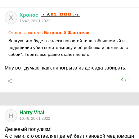
Хронос
Х
16:42, 26.01.2022
От пользователя
Багровый Фантомас
Вангую, что будет всплеск новостей типа "обвиняемый в
педофилии убил сожительницу и её ребенка и покончил с
собой". Терять всё равно станет нечего.
Мну вот думаю, как спиногрыза из детсада забирать.
4
/
1
Harry Vital
H
16:46, 26.01.2022
Дешевый популизм!
А с теми, кто оставляет детей без плановой медпомощи