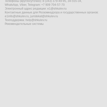
Телефоны (круглосуточно): 8 (343) 379-49-95, 34-555-34,
WhatsApp, Viber, Telegram: +7 909 704-57-70
Электронный адрес редакции:
e1@shkulev.ru
Контактные данные для Роскомнадзора и государственных органов:
e1info@shkulev.ru
,
juristekat@shkulev.ru
Техподдержка:
help@shkulev.ru
Рекомендательные системы