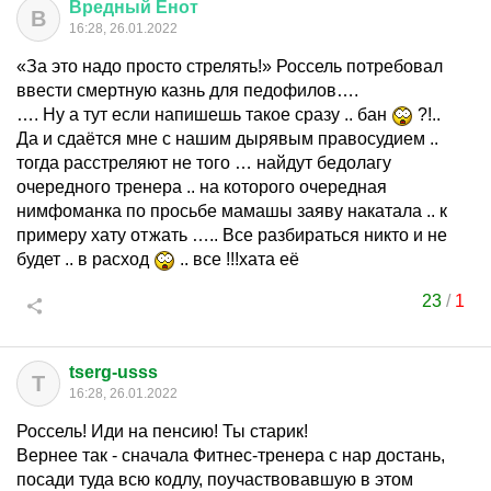
Вредный
Енот
В
16:28, 26.01.2022
«За это надо просто стрелять!» Россель потребовал
ввести смертную казнь для педофилов….
…. Ну а тут если напишешь такое сразу .. бан
?!..
Да и сдаётся мне с нашим дырявым правосудием ..
тогда расстреляют не того … найдут бедолагу
очередного тренера .. на которого очередная
нимфоманка по просьбе мамашы заяву накатала .. к
примеру хату отжать ….. Все разбираться никто и не
будет .. в расход
.. все !!!хата её
23
/
1
tserg-usss
T
16:28, 26.01.2022
Россель! Иди на пенсию! Ты старик!
Вернее так - сначала Фитнес-тренера с нар достань,
посади туда всю кодлу, поучаствовавшую в этом