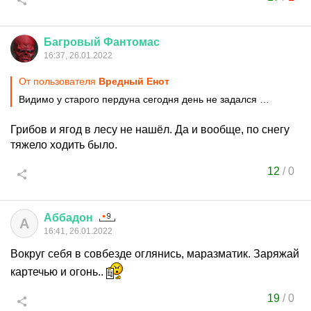
Багровый
Фантомас
16:37, 26.01.2022
От пользователя
Вредный Енот
Видимо у старого пердуна сегодня день не задался …
Грибов и ягод в лесу не нашёл. Да и вообще, по снегу
тяжело ходить было.
12
/
0
Аббадон
А
16:41, 26.01.2022
Вокруг себя в совбезде оглянись, маразматик. Заряжай
картечью и огонь..
19
/
0