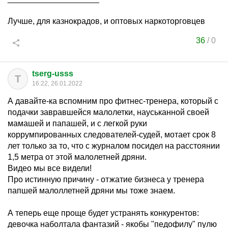
Лучше, для казнокрадов, и оптовых наркоторговцев
36
/
0
tserg-usss
T
16:22, 26.01.2022
А давайте-ка вспомним про фитнес-тренера, который с
подачки завравшейся малолетки, науськанной своей
мамашей и папашей, и с легкой руки
коррумпированных следователей-судей, мотает срок 8
лет только за то, что с журналом посидел на расстоянии
1,5 метра от этой малолетней дряни.
Видео мы все видели!
Про истинную причину - отжатие бизнеса у тренера
папшей малоллетней дряни мы тоже знаем.
А теперь еще проще будет устранять конкурентов:
девочка наболтала фантазий - якобы "педофилу" пулю