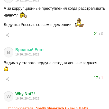
16:32, 26.01.2022
А за коррупционные преступления когда расстреливать
начнут?
Дедушка Россель совсем в деменции.
21
/
0
Вредный
Енот
В
16:36, 26.01.2022
Видимо у старого пердуна сегодня день не задался ….
17
/
1
Why Not?!
W
16:36, 26.01.2022
От пользователя
Pipa86 (фан-клуб Лиды с ЖБИ)