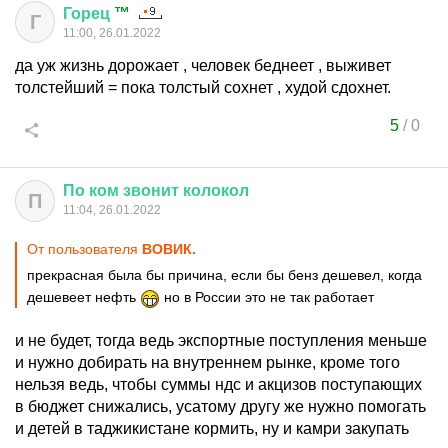
Горец
™
Г
11:00, 26.01.2022
да уж жизнь дорожает , человек беднеет , выживет
толстейший = пока толстый сохнет , худой сдохнет.
5
/
0
По
ком
звонит
колокол
П
11:04, 26.01.2022
От пользователя
ВОВИК.
прекрасная была бы причина, если бы бенз дешевел, когда
дешевеет нефть
но в России это не так работает
и не будет, тогда ведь экспортные поступления меньше
и нужно добирать на внутреннем рынке, кроме того
нельзя ведь, чтобы суммы ндс и акцизов поступающих
в бюджет снижались, усатому другу же нужно помогать
и детей в таджикистане кормить, ну и камри закупать