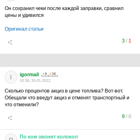
Он сохранил чеки после каждой заправки, сравнил
цены и удивился
Оригинал статьи
3
/
1
igormail
I
10:36, 26.01.2022
Сколько процентов акциз в цене топлива? Вот-вот.
Обещали что введут акциз и отменят транспортный и
что отменили?
9
/
0
По
ком
звонит
колокол