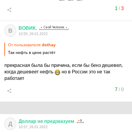
1
/
3
ВОВИК
.
В
10:55, 26.01.2022
От пользователя
dethay
Так нефть в цене растёт
прекрасная была бы причина, если бы бенз дешевел,
когда дешевеет нефть
но в России это не так
работает
7
/
0
Доллар
не
предзказуем
Д
10:57, 26.01.2022