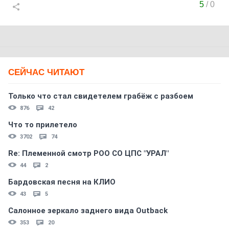
5
/
0
СЕЙЧАС ЧИТАЮТ
Только что стал свидетелем грабёж с разбоем
876
42
Что то прилетело
3702
74
Re: Племеннoй смoтр РOO CO ЦПС "УРАЛ"
44
2
Бардовская песня на КЛИО
43
5
Салонное зеркало заднего вида Outback
353
20