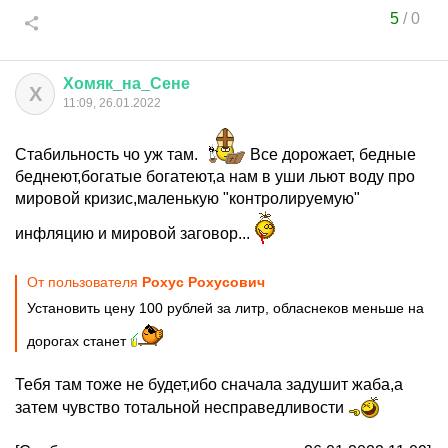
5
/
0
Хомяк
_
на
_
Сене
Х
11:09, 26.01.2022
Стабильность чо уж там.
Все дорожает, бедные
беднеют,богатые богатеют,а нам в уши льют воду про
мировой кризис,маленькую "контролируемую"
инфляцию и мировой заговор...
От пользователя
Рохус Рохусович
Установить цену 100 рублей за литр, обласнеков меньше на
дорогах станет
Тебя там тоже не будет,ибо сначала задушит жаба,а
затем чувство тотальной несправедливости