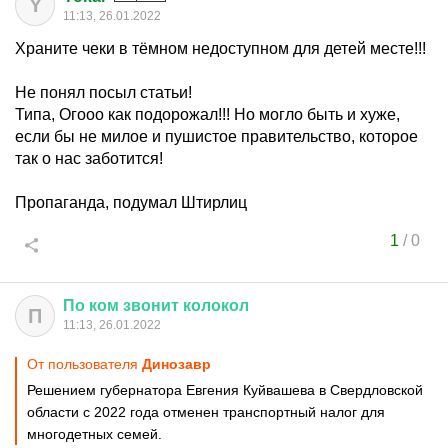
Y
11:13, 26.01.2022
Храните чеки в тёмном недоступном для детей месте!!!
Не понял посыл статьи!
Типа, Огооо как подорожал!!! Но могло быть и хуже,
если бы не милое и пушистое правительство, которое
так о нас заботится!
Пропаганда, подумал Штирлиц
1
/
0
По
ком
звонит
колокол
П
11:13, 26.01.2022
От пользователя
Динозавp
Решением губернатора Евгения Куйвашева в Свердловской
области с 2022 года отменен транспортный налог для
многодетных семей.