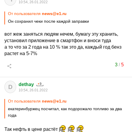
10:54, 26.01.2022
От пользователя
news@e1.ru
Он сохранил чеки после каждой заправки
вот жеж заняться людям нечем, бумагу эту хранить,
установил приложение в смартфон и вноси туда
а то что за 2 года на 10 % так это да, каждый год бенз
растет на 5-7%
3
/
5
dethay
D
10:54, 26.01.2022
От пользователя
news@e1.ru
екатеринбуржец посчитал, как подорожало топливо за два
года
Так нефть в цене растёт