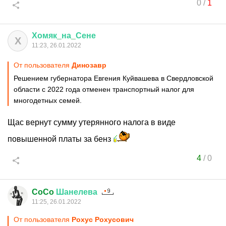
0
/
1
Хомяк
_
на
_
Сене
Х
11:23, 26.01.2022
От пользователя
Динозавp
Решением губернатора Евгения Куйвашева в Свердловской
области с 2022 года отменен транспортный налог для
многодетных семей.
Щас вернут сумму утерянного налога в виде
повышенной платы за бенз
4
/
0
CoCo
Шанелева
11:25, 26.01.2022
От пользователя
Рохус Рохусович