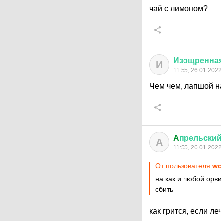
чай с лимоном?
Изощренна
И
11:55, 26.01.202
Чем чем, лапшой н
A
прельски
A
11:55, 26.01.202
От пользователя
w
на как и любой орв
сбить
как грится, если ле