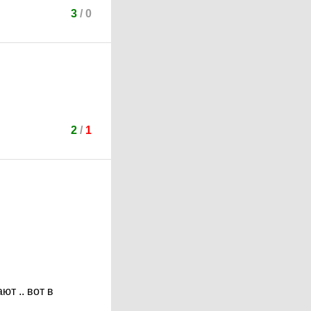
3
/
0
2
/
1
т .. вот в