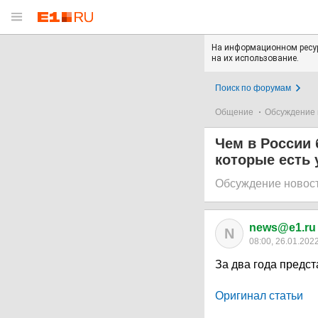
На информационном ресур
на их использование.
Поиск по форумам
Общение
Обсуждение 
Чем в России 
которые есть 
Обсуждение новос
news@e1.ru
N
08:00, 26.01.202
За два года предс
Оригинал статьи