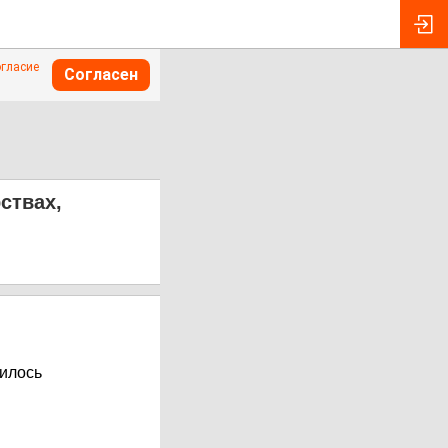
огласие
Согласен
ствах,
нилось