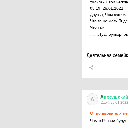
хулиган Свой челов
08:19, 26.01.2022
Друзья, Чем занима
Что то не могу Янде
Что там
……,Туза бункерном
…..
Деятельная семей
A
прельски
A
11:54, 26.01.202
От пользователя
ne
Чем в России будут