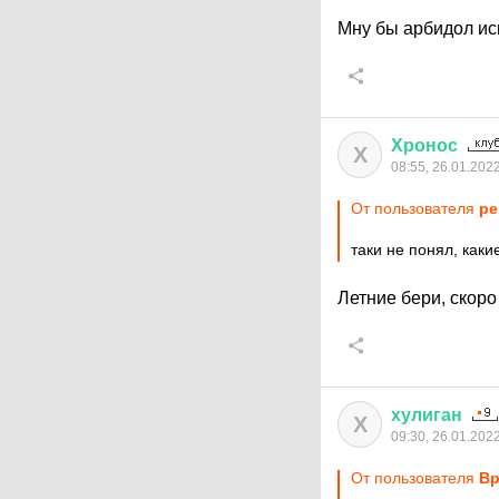
Мну бы арбидол ис
Хронос
Х
08:55, 26.01.202
От пользователя
pe
таки не понял, каки
Летние бери, скоро
хулиган
Х
09:30, 26.01.202
От пользователя
Вр