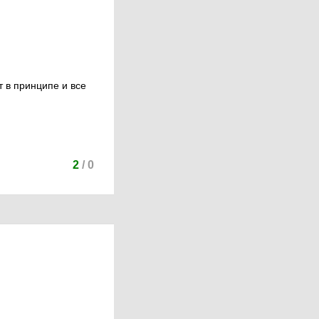
т в принципе и все
2
/
0