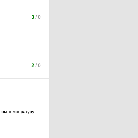
3
/
0
2
/
0
олом температуру