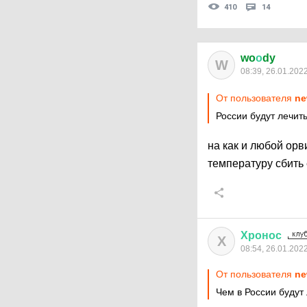
410
14
wo
о
dy
W
08:39, 26.01.202
От пользователя
ne
России будут лечит
на как и любой орв
температуру сбить
Хронос
Х
08:54, 26.01.202
От пользователя
ne
Чем в России будут