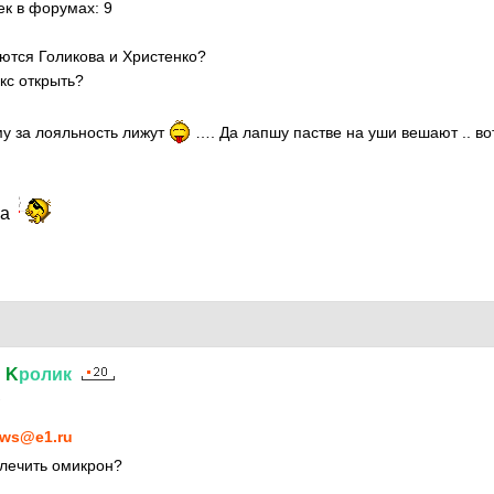
ек в форумах: 9
ются Голикова и Христенко?
кс открыть?
у за лояльность лижут
…. Да лапшу пастве на уши вешают .. во
ка
й
K
ролик
2
ws@e1.ru
 лечить омикрон?