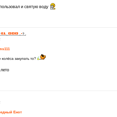
пользовал и святую воду
2
ns111
е колёса закупать то?
 лето
2
едный Енот