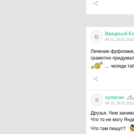
Вредный
Е
В
08:11, 26.01.202
Лечение фуфломиц
грамотно придумал
… челяди таб
хулиган
Х
08:19, 26.01.202
Друзья, Чем заним
Что то не могу Янд
Что там пишут?