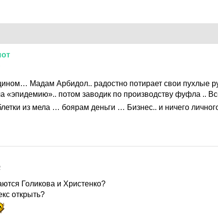
нот
2
ином… Мадам Арбидол.. радостно потирает свои пухлые р
а «эпидемию».. потом заводик по производству фуфла .. Вс
летки из мела … боярам деньги … Бизнес.. и ничего личног
2
аются Голикова и Христенко?
екс открыть?