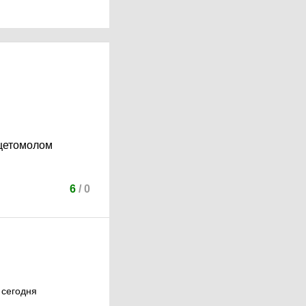
ацетомолом
6
/
0
 сегодня