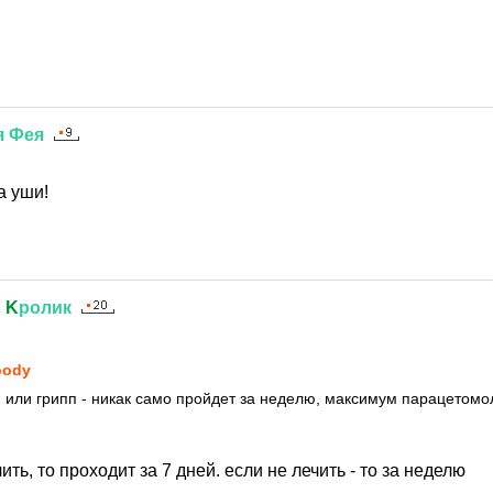
я
Фея
2
а уши!
й
K
ролик
2
oоdy
и или грипп - никак само пройдет за неделю, максимум парацетом
чить, то проходит за 7 дней. если не лечить - то за неделю