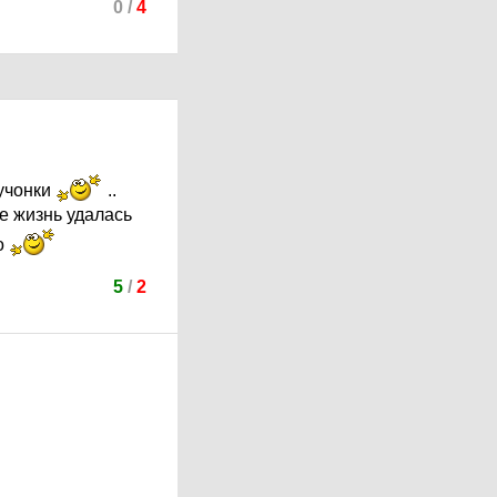
0
/
4
учонки
..
е жизнь удалась
о
5
/
2