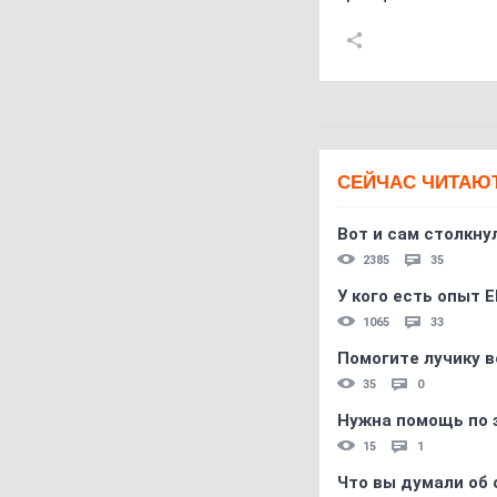
СЕЙЧАС ЧИТАЮ
Вот и сам столкнул
2385
35
У кого есть опыт E
1065
33
Помогите лучику в
35
0
Нужна помощь по 
15
1
Что вы думали об 