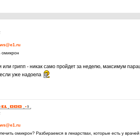
2
ws@e1.ru
ь омикрон
и или грипп - никак само пройдет за неделю, максимум пар
 если уже надоела
2
ws@e1.ru
 лечить омикрон? Разбираемся в лекарствах, которые есть у врачей