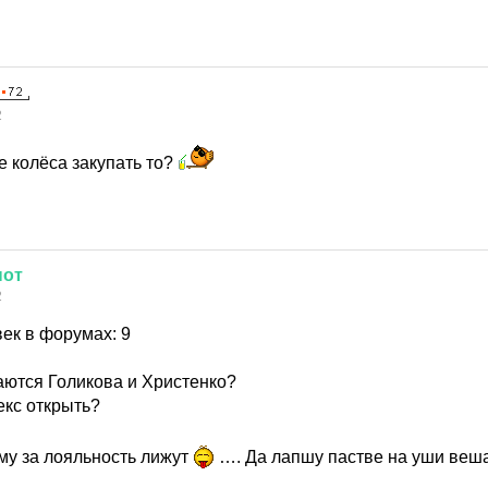
2
ие колёса закупать то?
нот
2
ек в форумах: 9
аются Голикова и Христенко?
екс открыть?
у за лояльность лижут
…. Да лапшу пастве на уши вешаю