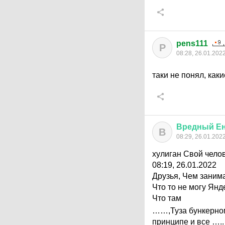
pens111
P
08:28, 26.01.202
таки не понял, как
Вредный
Е
В
08:29, 26.01.202
хулиган Свой челов
08:19, 26.01.2022
Друзья, Чем заним
Что то не могу Янд
Что там
……,Туза бункерном
принципе и все …..