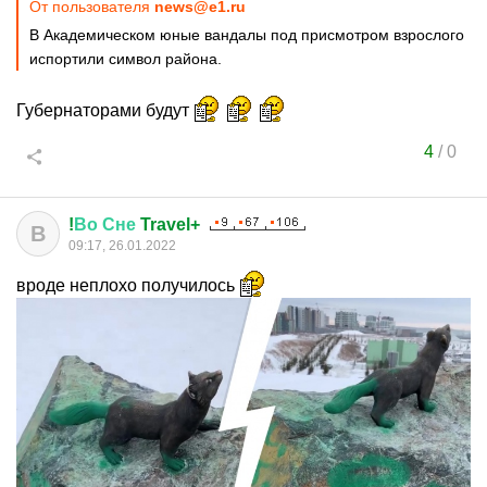
От пользователя
news@e1.ru
В Академическом юные вандалы под присмотром взрослого
испортили символ района.
Губернаторами будут
4
/
0
!
Во
Сне
Travel+
В
09:17, 26.01.2022
вроде неплохо получилось