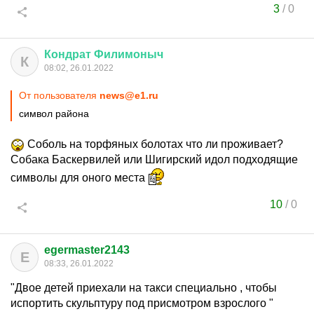
3
/
0
Кондрат
Филимоныч
К
08:02, 26.01.2022
От пользователя
news@e1.ru
символ района
Соболь на торфяных болотах что ли проживает?
Собака Баскервилей или Шигирский идол подходящие
символы для оного места
10
/
0
egermaster2143
E
08:33, 26.01.2022
"Двое детей приехали на такси специально , чтобы
испортить скульптуру под присмотром взрослого "