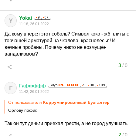
Yokai
Y
11:18, 26.01.2022
Да кому вперся этот соболь? Символ коко - жб плиты с
торчащей арматурой на чкалова- краснолесья! И
вечные пробаны. Почему никто не возмущён
вандализмом?
3
/
0
Гаффффф
Г
11:42, 26.01.2022
От пользователя
Коррумпированный бухгалтер
Орлову пофиг.
Так он тут деньги приехал грести, а не город улучшать.
2
/
0