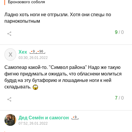
Бронзового соболя
Ладно хоть ноги не отгрызли. Хотя они спецы по
парнокопытным
9
/
0
Хех
Х
03:30, 26.01.2022
Самопеар какой-то. "Символ района" Надо же такую
фигню придумать.и ожидать, что обласнеки молиться
будуд на эту бутафорию и лошадиные ноги к ней
складывать.
7
/
0
Дед
Семён
и
самогон
07:52, 26.01.2022