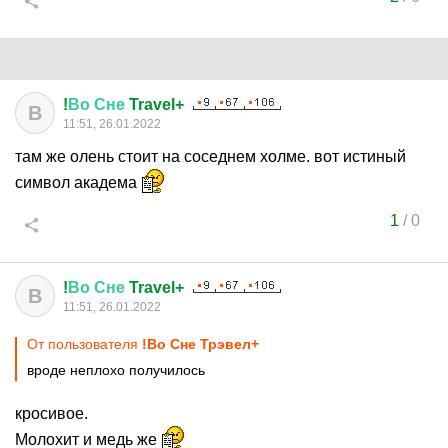
!
Во
Сне
Travel+
В
11:51, 26.01.2022
там же олень стоит на соседнем холме. вот истиный
символ академа
1
/
0
!
Во
Сне
Travel+
В
11:51, 26.01.2022
От пользователя
!Во Сне Трэвел+
вроде неплохо получилось
кросивое.
Молохит и медь же