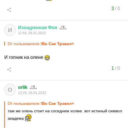
3
/
0
Изощренная
Фея
И
11:54, 26.01.2022
От пользователя
!Во Сне Трэвел+
И гопник на олене
1
/
0
orlik
O
12:25, 26.01.2022
От пользователя
!Во Сне Трэвел+
там же олень стоит на соседнем холме. вот истиный символ
академа