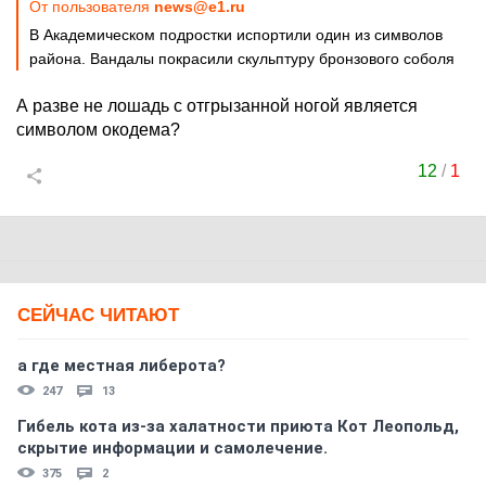
От пользователя
news@e1.ru
В Академическом подростки испортили один из символов
района. Вандалы покрасили скульптуру бронзового соболя
А разве не лошадь с отгрызанной ногой является
символом окодема?
12
/
1
СЕЙЧАС ЧИТАЮТ
а где местная либерота?
247
13
Гибель кота из-за халатности приюта Кот Леопольд,
скрытиe информации и самолечение.
375
2