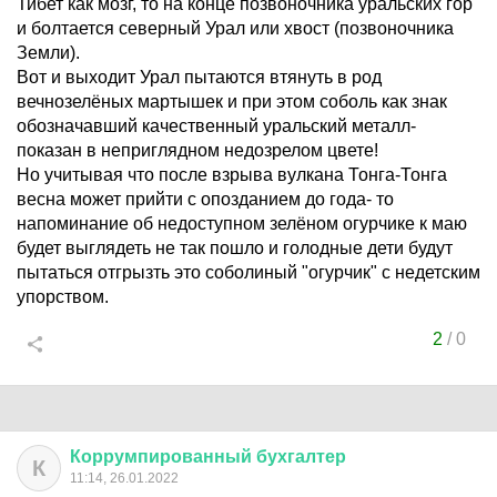
Тибет как мозг, то на конце позвоночника уральских гор
и болтается северный Урал или хвост (позвоночника
Земли).
Вот и выходит Урал пытаются втянуть в род
вечнозелёных мартышек и при этом соболь как знак
обозначавший качественный уральский металл-
показан в неприглядном недозрелом цвете!
Но учитывая что после взрыва вулкана Тонга-Тонга
весна может прийти с опозданием до года- то
напоминание об недоступном зелёном огурчике к маю
будет выглядеть не так пошло и голодные дети будут
пытаться отгрызть это соболиный "огурчик" с недетским
упорством.
2
/
0
Коррумпированный
бухгалтер
К
11:14, 26.01.2022