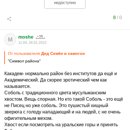
8
/
0
moshe
M
11:04, 26.01.2022
От пользователя
Дед Семён и самогон
"Символ района"
Какадем- нормально район без институтов да ещё и
Академический. Да скорее эротический чем как
называется.
Соболь с традиционного цвета мусульманским
хвостом. Вещь спорная. Но кто такой Соболь - это ещё
не Писец но уже соболь. Это пушистый хищный
зверюга с голоду нападающий и на людей, с не очень
офигительным мехом.
Хвост если посмотреть на уральские горы и принять