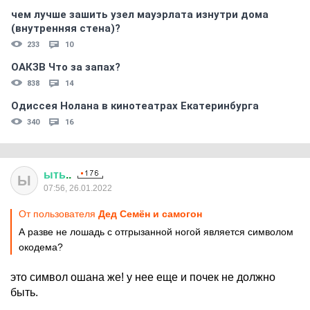
чем лучше зашить узел мауэрлата изнутри дома
(внутренняя стена)?
233
10
ОАКЗВ Что за запах?
838
14
Одиссея Нолана в кинотеатрах Екатеринбурга
340
16
ыть
..
Ы
07:56, 26.01.2022
От пользователя
Дед Семён и самогон
А разве не лошадь с отгрызанной ногой является символом
окодема?
это символ ошана же! у нее еще и почек не должно
быть.