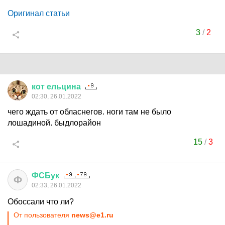
Оригинал статьи
3
/
2
кот
ельцина
02:30, 26.01.2022
чего ждать от обласнегов. ноги там не было
лошадиной. быдлорайон
15
/
3
ФСБук
Ф
02:33, 26.01.2022
Обоссали что ли?
От пользователя
news@e1.ru