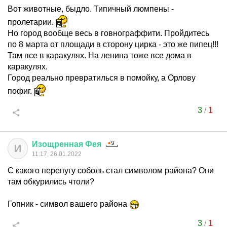
Вот животные, быдло. Типичный люмпены -
пролетарии.
Но город вообще весь в говнограффити. Пройдитесь
по 8 марта от площади в сторону цирка - это же пипец!!!
Там все в каракулях. На ленина тоже все дома в
каракулях.
Город реально превратилься в помойку, а Орлову
пофиг.
3
/
1
Изощренная
Фея
И
11:17, 26.01.2022
С какого перепугу соболь стал символом района? Они
там обкурились чтоли?
Гопник - символ вашего района
3
/
1