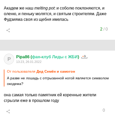
Академ же наш
melting pot
: и соболю поклоняются, и
оленю, и пеньку молятся, и святым строителям. Даже
Фудзияма своя из щебня имелась
2
/
0
Pipa86 (
фан
-
клуб
Лиды
с
ЖБИ
)
P
13:23, 26.01.2022
От пользователя
Дед Семён и самогон
А разве не лошадь с отгрызанной ногой является символом
окодема?
она самая только памятник ей коренные жители
сгрызли еже в прошлом году
0