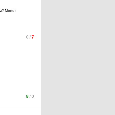
ом? Может
0
/
7
8
/
0