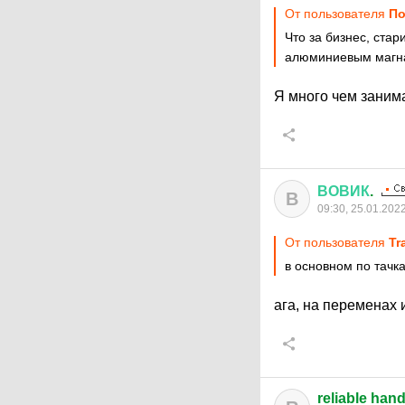
От пользователя
По
Что за бизнес, ст
алюминиевым магн
Я много чем занима
ВОВИК
.
В
09:30, 25.01.202
От пользователя
Tr
в основном по тачка
ага, на переменах
reliable han