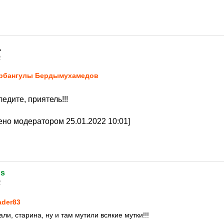
2
рбангулы Бердымухамедов
дите, приятель!!!
но модератором 25.01.2022 10:01]
ds
2
ader83
ли, старина, ну и там мутили всякие мутки!!!