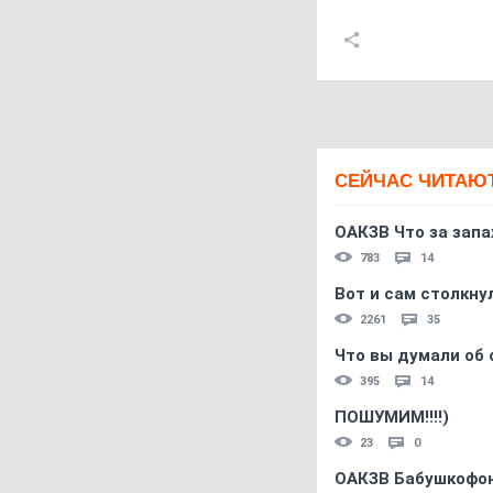
СЕЙЧАС ЧИТАЮ
ОАКЗВ Что за запа
783
14
Вот и сам столкнул
2261
35
Что вы думали об 
395
14
ПОШУМИМ!!!!)
23
0
ОАКЗВ Бабушкофон