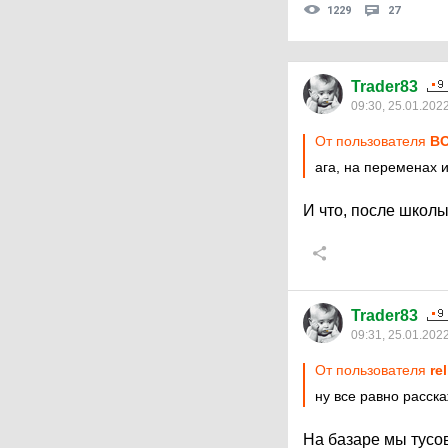
1229
27
Trader83
09:30, 25.01.202
От пользователя
ВО
ага, на переменах 
И что, после школы
Trader83
09:31, 25.01.202
От пользователя
re
ну все равно расск
На базаре мы тусов