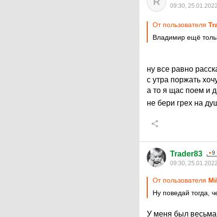
R
09:30, 25.01.202
От пользователя
Tr
Владимир ещё тольк
ну все равно расс
с утра поржать хоч
а то я щас поем и 
не бери грех на ду
Trader83
09:30, 25.01.202
От пользователя
Mi
Ну поведай тогда, 
У меня был весьма 