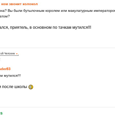
 ком звонит колокол
арина? Вы были бутылочным королем или макулатурным император
атом?
лся, приятель, в основном по тачкам мутился!!!
2
ader83
м мутился!!!
 и после школы
ds