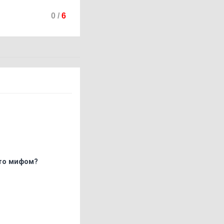
0
/
6
что мифом?