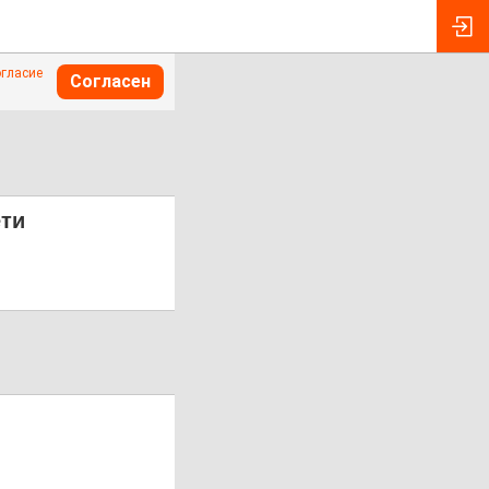
огласие
Согласен
ети