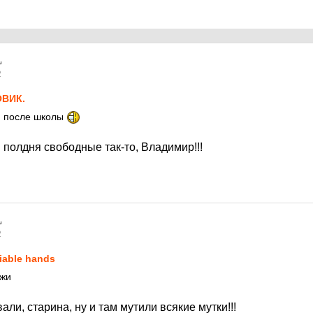
2
ВИК.
и после школы
 полдня свободные так-то, Владимир!!!
2
liable hands
ажи
али, старина, ну и там мутили всякие мутки!!!