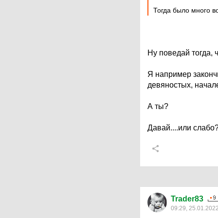
Тогда было много в
Ну поведай тогда,
Я например закончи
девяностых, начал
А ты?
Давай....или слабо
Trader83
09:29, 25.01.202