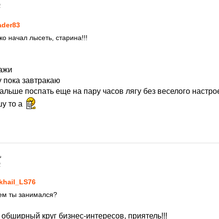
2
ader83
о начал лысеть, старина!!!
кажи
у пока завтракаю
дальше поспать еще на пару часов лягу без веселого настр
шу то а
2
khail_LS76
чем ты занимался?
обширный круг бизнес-интересов, приятель!!!