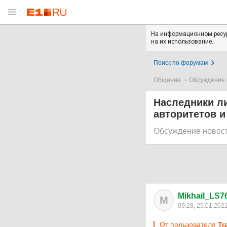
На информационном ресур
на их использование.
Поиск по форумам
Общение
Обсуждение 
Наследники л
авторитетов 
Обсуждение новос
Mikhail_LS7
M
09:28, 25.01.202
От пользователя
Tr