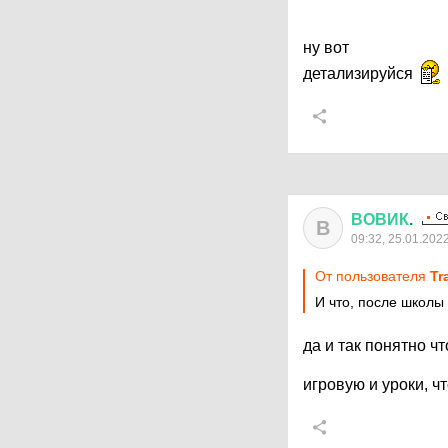
ну вот
детализируйся
ВОВИК
.
В
09:32, 25.01.202
От пользователя
Tr
И что, после школы
да и так понятно ч
игровую и уроки, ч