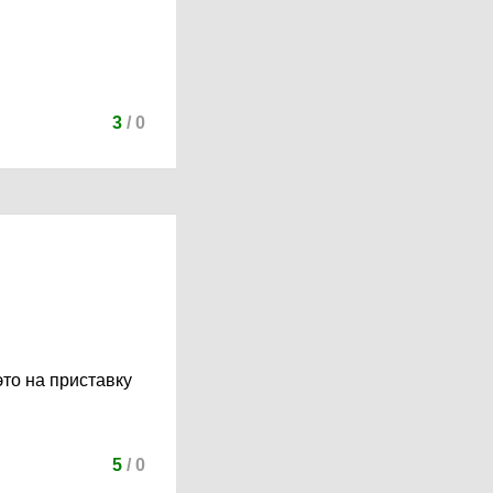
3
/
0
это на приставку
5
/
0