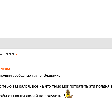
2
ader83
 полдня свободные так-то, Владимир!!!
то тебю заврался, все на что тебю мог потратить эти полдня 
тобы от мамки люлей не получить