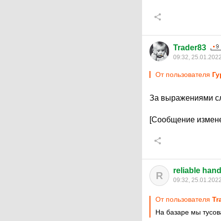
Trader83
09:32, 25.01.202
От пользователя
Гу
За выражениями сле
[Сообщение измене
reliable han
R
09:32, 25.01.202
От пользователя
Tr
На базаре мы тусова