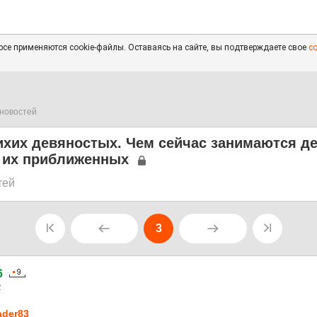
се применяются cookie-файлы. Оставаясь на сайте, вы подтверждаете свое
с
новостей
ихих девяностых. Чем сейчас занимаются д
и их приближенных
тей
3
6
2
ader83