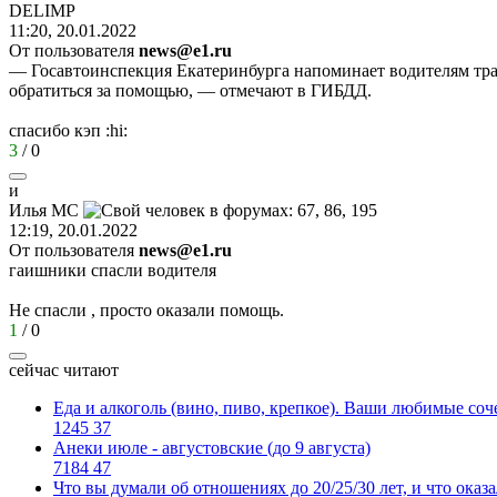
DELIMP
11:20, 20.01.2022
От пользователя
news@e1.ru
— Госавтоинспекция Екатеринбурга напоминает водителям тран
обратиться за помощью, — отмечают в ГИБДД.
спасибо кэп
:hi:
3
/
0
и
Илья
MC
12:19, 20.01.2022
От пользователя
news@e1.ru
гаишники спасли водителя
Не спасли , просто оказали помощь.
1
/
0
сейчас читают
Еда и алкоголь (вино, пиво, крепкое). Ваши любимые соч
1245
37
Анеки июле - августовские (до 9 августа)
7184
47
Что вы думали об отношениях до 20/25/30 лет, и что оказ