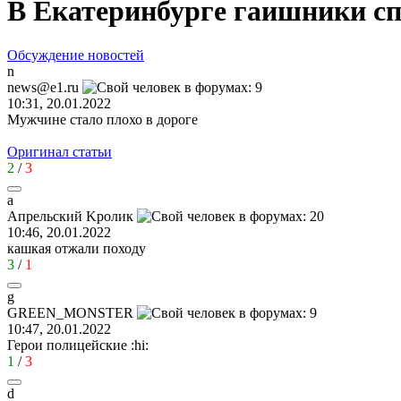
В Екатеринбурге гаишники сп
Обсуждение новостей
n
news@e1.ru
10:31, 20.01.2022
Мужчине стало плохо в дороге
Оригинал статьи
2
/
3
a
A
прельский
K
ролик
10:46, 20.01.2022
кашкая отжали походу
3
/
1
g
GREEN_MONSTER
10:47, 20.01.2022
Герои полицейские
:hi:
1
/
3
d